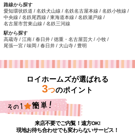
路線から探す
愛知環状鉄道
/
名鉄犬山線
/
名鉄名古屋本線
/
名鉄小牧線
/
中央線
/
名鉄尾西線
/
東海道本線
/
名鉄瀬戸線
/
名古屋市営東山線
/
名鉄三河線
駅から探す
高蔵寺
/
江南
/
春日井
/
徳重・名古屋芸大
/
小牧
/
尾張一宮
/
味岡
/
春日井
/
大山寺
/
豊明
ロイホームズが選ばれる
3
つ
のポイント
来店不要でご内覧！遠方OK!
現地お待ち合わせでも変わらないサービス！