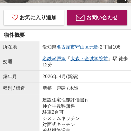
お気に入り追加
お問い合わせ
物件概要
所在地
愛知県
名古屋市守山区
元郷
２丁目106
名鉄瀬戸線
「
大森・金城学院前
」駅 徒歩
交通
12分
築年月
2026年 4月(新築)
種別 / 構造
新築一戸建 / 木造
建設住宅性能評価書付
仲介手数料無料
駐車2台可
システムキッチン
対面式キッチン
追焚機能浴室