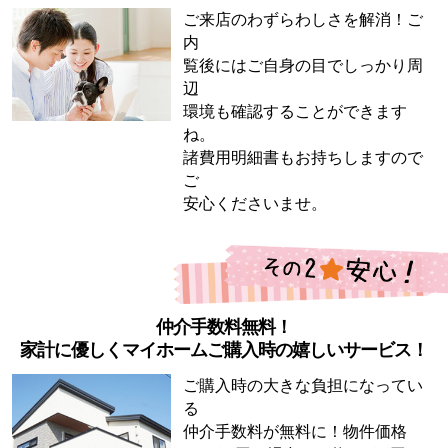
ご来店のわずらわしさを解消！ご
内
覧後にはご自身の目でしっかり周
辺
環境も確認することができます
ね。
諸費用明細書もお持ちしますので
ご
安心くださいませ。
仲介手数料無料！
家計に優しくマイホームご購入時の嬉しいサービス！
ご購入時の大きな負担になってい
る
仲介手数料が無料に！物件価格