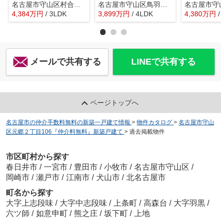
名古屋市守山区村合町22『仲介料無料』新築戸建て
名古屋市守山区鳥羽見２丁目718-3『仲介料無料』新築戸建て
4,384
万
円
/ 3LDK
3,899
万
円
/ 4LDK
4,380
万
円
メールで共有する
LINEで共有する
ページトップへ
名古屋市の仲介手数料無料の新築一戸建て情報
>
物件カタログ
>
名古屋市守山
区元郷２丁目106『仲介料無料』新築戸建て
>
過去掲載物件
市区町村から探す
春日井市
/
一宮市
/
豊田市
/
小牧市
/
名古屋市守山区
/
岡崎市
/
瀬戸市
/
江南市
/
犬山市
/
北名古屋市
町名から探す
大字上志段味
/
大字中志段味
/
上条町
/
高森台
/
大字羽黒
/
六ツ師
/
如意申町
/
熊之庄
/
坂下町
/
上地