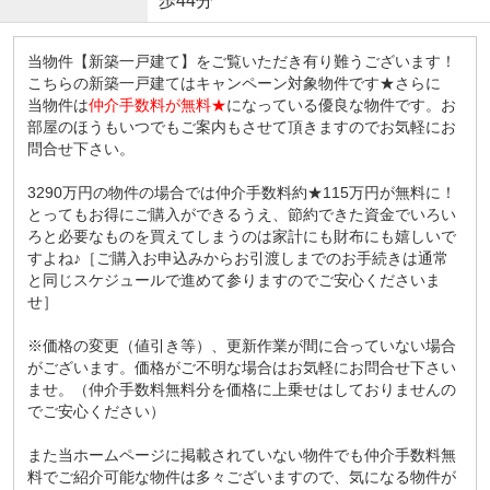
歩44分
当物件【新築一戸建て】をご覧いただき有り難うございます！
こちらの新築一戸建てはキャンペーン対象物件です★さらに
当物件は
仲介手数料が無料★
になっている優良な物件です。お
部屋のほうもいつでもご案内もさせて頂きますのでお気軽にお
問合せ下さい。
3290万円の物件の場合では仲介手数料約★115万円が無料に！
とってもお得にご購入ができるうえ、節約できた資金でいろい
ろと必要なものを買えてしまうのは家計にも財布にも嬉しいで
すよね♪［ご購入お申込みからお引渡しまでのお手続きは通常
と同じスケジュールで進めて参りますのでご安心くださいま
せ］
※価格の変更（値引き等）、更新作業が間に合っていない場合
がございます。価格がご不明な場合はお気軽にお問合せ下さい
ませ。（仲介手数料無料分を価格に上乗せはしておりませんの
でご安心ください）
また当ホームページに掲載されていない物件でも仲介手数料無
料でご紹介可能な物件は多々ございますので、気になる物件が