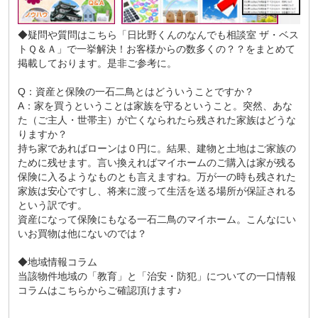
◆疑問や質問はこちら
「日比野くんのなんでも相談室 ザ・ベス
トＱ＆Ａ」
で一挙解決！お客様からの数多くの？？をまとめて
掲載しております。是非ご参考に。
Q：資産と保険の一石二鳥とはどういうことですか？
A：家を買うということは家族を守るということ。突然、あな
た（ご主人・世帯主）が亡くなられたら残された家族はどうな
りますか？
持ち家であればローンは０円に。結果、建物と土地はご家族の
ために残せます。言い換えればマイホームのご購入は家が残る
保険に入るようなものとも言えますね。万が一の時も残された
家族は安心ですし、将来に渡って生活を送る場所が保証される
という訳です。
資産になって保険にもなる一石二鳥のマイホーム。こんなにい
いお買物は他にないのでは？
◆地域情報コラム
当該物件地域の「
教育
」と「
治安・防犯
」についての一口情報
コラムはこちらからご確認頂けます♪