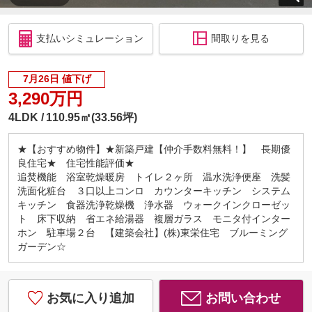
支払いシミュレーション
間取りを見る
7月26日 値下げ
3,290万円
4LDK
110.95㎡(33.56坪)
★【おすすめ物件】★新築戸建【仲介手数料無料！】 長期優
良住宅★ 住宅性能評価★
追焚機能 浴室乾燥暖房 トイレ２ヶ所 温水洗浄便座 洗髪
洗面化粧台 ３口以上コンロ カウンターキッチン システム
キッチン 食器洗浄乾燥機 浄水器 ウォークインクローゼッ
ト 床下収納 省エネ給湯器 複層ガラス モニタ付インター
ホン 駐車場２台 【建築会社】(株)東栄住宅 ブルーミング
ガーデン☆
お気に入り追加
お問い合わせ