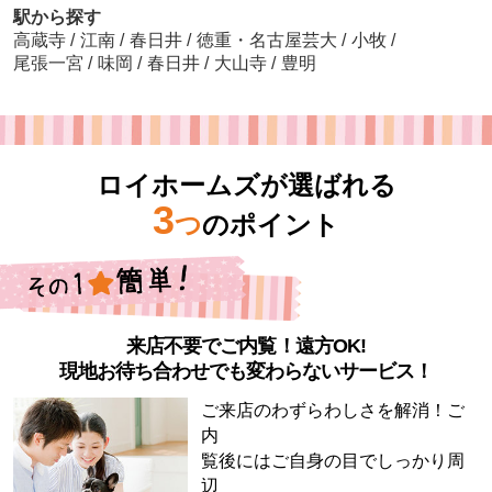
駅から探す
高蔵寺
/
江南
/
春日井
/
徳重・名古屋芸大
/
小牧
/
尾張一宮
/
味岡
/
春日井
/
大山寺
/
豊明
ロイホームズが選ばれる
3
つ
のポイント
来店不要でご内覧！遠方OK!
現地お待ち合わせでも変わらないサービス！
ご来店のわずらわしさを解消！ご
内
覧後にはご自身の目でしっかり周
辺