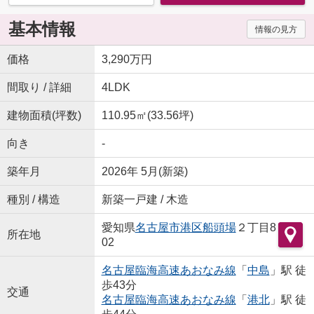
基本情報
情報の見方
価格
3,290万円
間取り / 詳細
4LDK
建物面積(坪数)
110.95㎡(33.56坪)
向き
-
築年月
2026年 5月(新築)
種別 / 構造
新築一戸建 / 木造
愛知県
名古屋市港区
船頭場
２丁目8
所在地
02
名古屋臨海高速あおなみ線
「
中島
」駅 徒
歩43分
交通
名古屋臨海高速あおなみ線
「
港北
」駅 徒