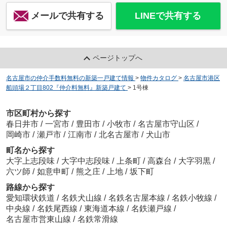
メールで共有する
LINEで共有する
ページトップへ
名古屋市の仲介手数料無料の新築一戸建て情報
>
物件カタログ
>
名古屋市港区
船頭場２丁目802『仲介料無料』新築戸建て
>
1号棟
市区町村から探す
春日井市
/
一宮市
/
豊田市
/
小牧市
/
名古屋市守山区
/
岡崎市
/
瀬戸市
/
江南市
/
北名古屋市
/
犬山市
町名から探す
大字上志段味
/
大字中志段味
/
上条町
/
高森台
/
大字羽黒
/
六ツ師
/
如意申町
/
熊之庄
/
上地
/
坂下町
路線から探す
愛知環状鉄道
/
名鉄犬山線
/
名鉄名古屋本線
/
名鉄小牧線
/
中央線
/
名鉄尾西線
/
東海道本線
/
名鉄瀬戸線
/
名古屋市営東山線
/
名鉄常滑線