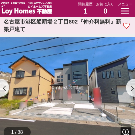
閲覧履歴
お気に入り
メニュー
1
0
名古屋市港区船頭場２丁目802『仲介料無料』新
築戸建て
1 / 38