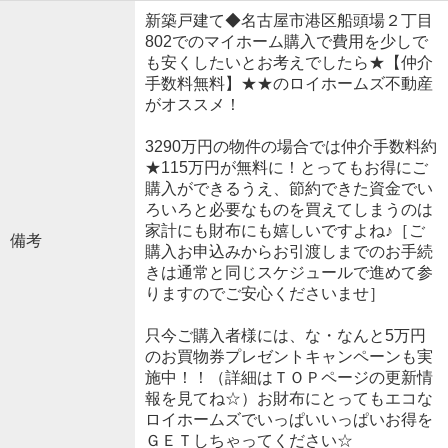
新築戸建て◆名古屋市港区船頭場２丁目
802でのマイホーム購入で費用を少しで
も安くしたいとお考えでしたら★【仲介
手数料無料】★★のロイホームズ不動産
がオススメ！
3290万円の物件の場合では仲介手数料約
★115万円が無料に！とってもお得にご
購入ができるうえ、節約できた資金でい
ろいろと必要なものを買えてしまうのは
家計にも財布にも嬉しいですよね♪［ご
備考
購入お申込みからお引渡しまでのお手続
きは通常と同じスケジュールで進めて参
りますのでご安心くださいませ］
只今ご購入者様には、な・なんと5万円
のお買物券プレゼントキャンペーンも実
施中！！（詳細はＴＯＰページの更新情
報を見てね☆）お財布にとってもエコな
ロイホームズでいっぱいいっぱいお得を
ＧＥＴしちゃってください☆