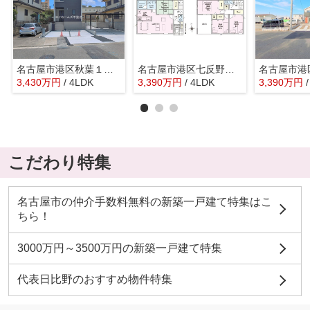
名古屋市港区秋葉１丁目130-231『仲介料無料』新築戸建て
名古屋市港区七反野２丁目1803-2『仲介料無料』新築戸建て
3,430
万
円
/ 4LDK
3,390
万
円
/ 4LDK
3,390
万
円
こだわり特集
名古屋市の仲介手数料無料の新築一戸建て特集はこ
ちら！
3000万円～3500万円の新築一戸建て特集
代表日比野のおすすめ物件特集