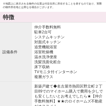
※地図上に表示される物件の位置は付近住所に所在することを表すものであり、実際
の物件所在地とは異なる場合がございます。
特徴
仲介手数料無料
駐車2台可
システムキッチン
対面式キッチン
追焚機能浴室
設備条件
浴室乾燥機
温水洗浄便座
洗髪洗面化粧台
床下収納
TVモニタ付インターホン
複層ガラス
新築戸建て◆名古屋市熱田区野立町２丁
目89でのマイホーム購入で費用を少しで
も安くしたいとお考えでしたら★【仲介
手数料無料】★★のロイホームズ不動産