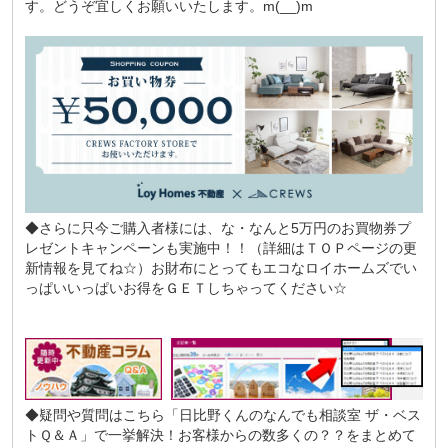
す。どうぞ宜しくお願いいたします。m(__)m
◆さらに只今ご購入者様には、な・なんと5万円のお買物券プ
レゼントキャンペーンも実施中！！（詳細はＴＯＰページの更
新情報を見てね☆）お財布にとってもエコなロイホームズでい
っぱいいっぱいお得をＧＥＴしちゃってください☆
◆疑問や質問はこちら
「日比野くんのなんでも相談室 ザ・ベス
トＱ＆Ａ」
で一挙解決！お客様からの数多くの？？をまとめて