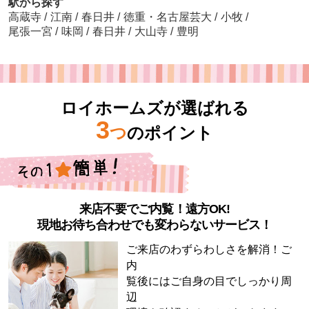
駅から探す
高蔵寺
/
江南
/
春日井
/
徳重・名古屋芸大
/
小牧
/
尾張一宮
/
味岡
/
春日井
/
大山寺
/
豊明
ロイホームズが選ばれる
3
つ
のポイント
来店不要でご内覧！遠方OK!
現地お待ち合わせでも変わらないサービス！
ご来店のわずらわしさを解消！ご
内
覧後にはご自身の目でしっかり周
辺