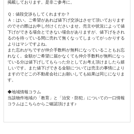
掲載しております。是非ご参考に。
Ｑ：値段交渉もしてくれますか？
Ａ：はい。ご希望があれば値下げ交渉はさせて頂いております
のでその際はお申し付けくださいませ。売主や状況によって値
下げができる場合とできない場合がありますが、値下げをされ
るのを待っている間に売れて無くなってしまってがっかりする
よりはマシですよね。
また忘れがちですが仲介手数料が無料になっていることもお忘
れなく。金額がご希望に届かなくても仲介手数料が無料になっ
ている分は値下げしてもらった分としてお考え頂けましたら嬉
しいです。また値下げできる金額については売主の事情により
ますのでどこの不動産会社にお願いしても結果は同じになりま
す。
◆地域情報コラム
当該物件地域の「
教育
」と「
治安・防犯
」についての一口情報
コラムはこちらからご確認頂けます♪