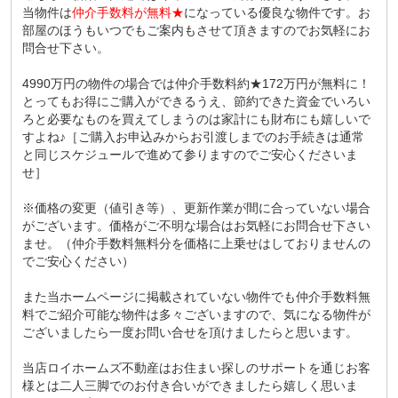
当物件は
仲介手数料が無料★
になっている優良な物件です。お
部屋のほうもいつでもご案内もさせて頂きますのでお気軽にお
問合せ下さい。
4990万円の物件の場合では仲介手数料約★172万円が無料に！
とってもお得にご購入ができるうえ、節約できた資金でいろい
ろと必要なものを買えてしまうのは家計にも財布にも嬉しいで
すよね♪［ご購入お申込みからお引渡しまでのお手続きは通常
と同じスケジュールで進めて参りますのでご安心くださいま
せ］
※価格の変更（値引き等）、更新作業が間に合っていない場合
がございます。価格がご不明な場合はお気軽にお問合せ下さい
ませ。（仲介手数料無料分を価格に上乗せはしておりませんの
でご安心ください）
また当ホームページに掲載されていない物件でも仲介手数料無
料でご紹介可能な物件は多々ございますので、気になる物件が
ございましたら一度お問い合せを頂けましたらと思います。
当店ロイホームズ不動産はお住まい探しのサポートを通じお客
様とは二人三脚でのお付き合いができましたら嬉しく思いま