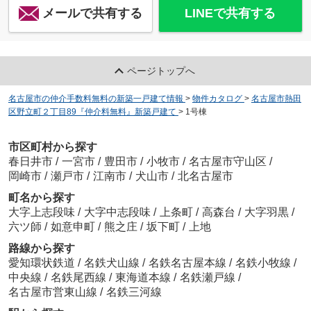
メールで共有する
LINEで共有する
ページトップへ
名古屋市の仲介手数料無料の新築一戸建て情報
>
物件カタログ
>
名古屋市熱田
区野立町２丁目89『仲介料無料』新築戸建て
>
1号棟
市区町村から探す
春日井市
/
一宮市
/
豊田市
/
小牧市
/
名古屋市守山区
/
岡崎市
/
瀬戸市
/
江南市
/
犬山市
/
北名古屋市
町名から探す
大字上志段味
/
大字中志段味
/
上条町
/
高森台
/
大字羽黒
/
六ツ師
/
如意申町
/
熊之庄
/
坂下町
/
上地
路線から探す
愛知環状鉄道
/
名鉄犬山線
/
名鉄名古屋本線
/
名鉄小牧線
/
中央線
/
名鉄尾西線
/
東海道本線
/
名鉄瀬戸線
/
名古屋市営東山線
/
名鉄三河線