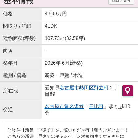
基本情報
情報の見方
価格
4,999万円
間取り / 詳細
4LDK
建物面積(坪数)
107.73㎡(32.58坪)
向き
-
築年月
2026年 6月(新築)
種別 / 構造
新築一戸建 / 木造
愛知県
名古屋市熱田区
野立町
２丁
所在地
目89
名古屋市営名港線
「
日比野
」駅 徒歩10
交通
分
当物件【新築一戸建て】をご覧いただき有り難うございます！
こちらの新築一戸建てはキャンペーン対象物件です★さらに