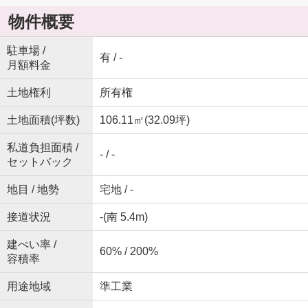
物件概要
駐車場 /
有 / -
月額料金
土地権利
所有権
土地面積(坪数)
106.11㎡(32.09坪)
私道負担面積 /
- / -
セットバック
地目 / 地勢
宅地 / -
接道状況
-(南 5.4m)
建ぺい率 /
60% / 200%
容積率
用途地域
準工業