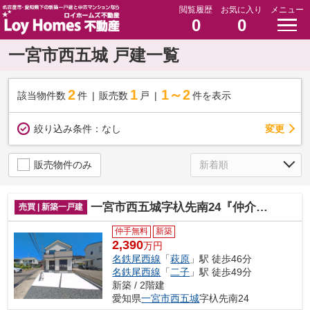
閲覧履歴
お気に入り
メニュー
0
0
一宮市西五城 戸建一覧
2
1
1～2
該当物件数
件
販売数
戸
件を表示
変更
絞り込み条件：
なし
販売物件のみ
一宮市西五城字杁先南24『仲介料無料』新築戸建て
売買 | 新築一戸建
仲手無料
新築
2,390
万円
名鉄尾西線
「
萩原
」駅 徒歩46分
名鉄尾西線
「
二子
」駅 徒歩49分
新築 / 2階建
愛知県
一宮市
西五城
字杁先南24