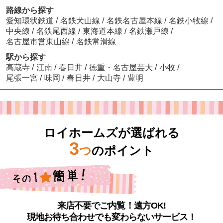
路線から探す
愛知環状鉄道
/
名鉄犬山線
/
名鉄名古屋本線
/
名鉄小牧線
/
中央線
/
名鉄尾西線
/
東海道本線
/
名鉄瀬戸線
/
名古屋市営東山線
/
名鉄常滑線
駅から探す
高蔵寺
/
江南
/
春日井
/
徳重・名古屋芸大
/
小牧
/
尾張一宮
/
味岡
/
春日井
/
大山寺
/
豊明
ロイホームズが選ばれる
3
つ
のポイント
来店不要でご内覧！遠方OK!
現地お待ち合わせでも変わらないサービス！