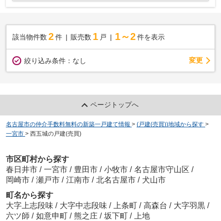
2
1
1～2
該当物件数
件
販売数
戸
件を表示
変更
絞り込み条件：
なし
ページトップへ
名古屋市の仲介手数料無料の新築一戸建て情報
>
(戸建(売買))地域から探す
>
一宮市
>
西五城の戸建(売買)
市区町村から探す
春日井市
/
一宮市
/
豊田市
/
小牧市
/
名古屋市守山区
/
岡崎市
/
瀬戸市
/
江南市
/
北名古屋市
/
犬山市
町名から探す
大字上志段味
/
大字中志段味
/
上条町
/
高森台
/
大字羽黒
/
六ツ師
/
如意申町
/
熊之庄
/
坂下町
/
上地