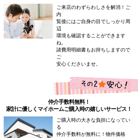
ご来店のわずらわしさを解消！ご
内
覧後にはご自身の目でしっかり周
辺
環境も確認することができます
ね。
諸費用明細書もお持ちしますので
ご
安心くださいませ。
仲介手数料無料！
家計に優しくマイホームご購入時の嬉しいサービス！
ご購入時の大きな負担になってい
る
仲介手数料が無料に！物件価格