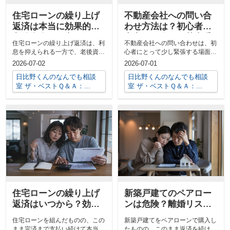
住宅ローンの繰り上げ
不動産会社への問い合
返済は本当に効果的？
わせ方法は？初心者が
老後資金と両立させる
安心して進める基本手
住宅ローンの繰り上げ返済は、利
不動産会社への問い合わせは、初
判断のコツを解説
順
息を抑えられる一方で、老後資金
心者にとって少し緊張する場面か
とのバランスが難しいと感じてい
もしれません。どんな情報を伝え
2026-07-02
2026-07-01
ませんか。...
ればよいの...
日比野くんのなんでも相談
日比野くんのなんでも相談
室 ザ・ベストＱ＆Ａ：...
室 ザ・ベストＱ＆Ａ：...
住宅ローンの繰り上げ
新築戸建てのペアロー
返済はいつから？効果
ンは危険？離婚リスク
と判断のポイントを解
と返済への影響を解説
住宅ローンを組んだものの、この
新築戸建てをペアローンで購入し
説
まま完済まで支払い続けて本当に
たものの、このまま返済を続けて