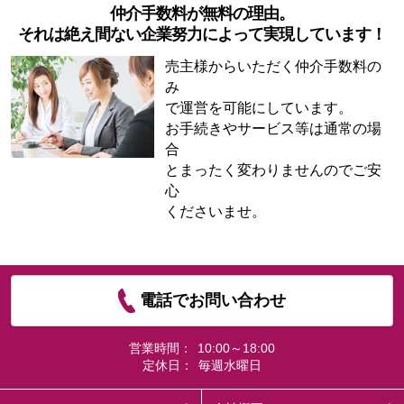
仲介手数料が無料の理由。
それは絶え間ない企業努力によって実現しています！
売主様からいただく仲介手数料の
み
で運営を可能にしています。
お手続きやサービス等は通常の場
合
とまったく変わりませんのでご安
心
くださいませ。
電話でお問い合わせ
営業時間：
10:00～18:00
定休日：
毎週水曜日