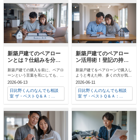
新築戸建てのペアロー
新築戸建てのペアロー
ンとは？仕組みを分か
ン活用術！登記の持分
りやすく整理して解説
割合の決め方と税金対
新築戸建ての購入を前に、ペアロ
新築戸建てをペアローンで購入し
策
ーンという言葉を耳にしても、具
ようと考えた時、多くの方が気に
体的な仕組みまではよく分からな
されるのが住宅ローン控除や税金
2026-06-13
2026-06-11
いと感じる...
面のメリッ...
日比野くんのなんでも相談
日比野くんのなんでも相談
室 ザ・ベストＱ＆Ａ：...
室 ザ・ベストＱ＆Ａ：...