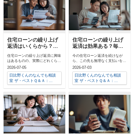
住宅ローンの繰り上げ
住宅ローンの繰り上げ
返済はいくらから？効
返済は効果ある？毎月
果と始め方の目安を解
返済額軽減のポイント
住宅ローンの繰り上げ返済に興味
今の住宅ローン返済を続けなが
説
を解説
はあるものの、実際にどれくらい
ら、この先も無理なく支払いを続
効果があるのか、いくらから始め
けられるか不安に感じていません
2026-07-05
2026-07-03
るべきか分...
か。繰り上げ...
日比野くんのなんでも相談
日比野くんのなんでも相談
室 ザ・ベストＱ＆Ａ：...
室 ザ・ベストＱ＆Ａ：...