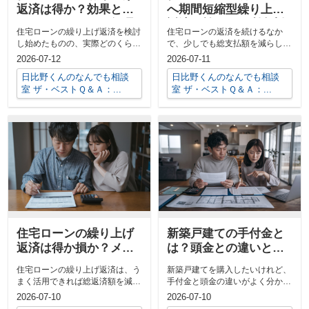
返済は得か？効果とシ
へ期間短縮型繰り上げ
ミュレーションで無理
返済の効果は？利息削
住宅ローンの繰り上げ返済を検討
住宅ローンの返済を続けるなか
のない判断をする方法
減と期間短縮型の判断
し始めたものの、実際どのくらい
で、少しでも総支払額を減らした
ポイント
効果があるのか、なかなかイメー
いと考えた時に候補に上がるのが
2026-07-12
2026-07-11
ジしづらい...
繰り上げ返済...
日比野くんのなんでも相談
日比野くんのなんでも相談
室 ザ・ベストＱ＆Ａ：...
室 ザ・ベストＱ＆Ａ：...
住宅ローンの繰り上げ
新築戸建ての手付金と
返済は得か損か？メリ
は？頭金との違いと資
ットとデメリットを基
金計画の考え方を解説
住宅ローンの繰り上げ返済は、う
新築戸建てを購入したいけれど、
礎から整理
まく活用できれば総返済額を減ら
手付金と頭金の違いがよく分から
し、完済時期も早められる一方
ず、不安なまま話を進めてよいの
2026-07-10
2026-07-10
で、手元資金...
か悩んでい...