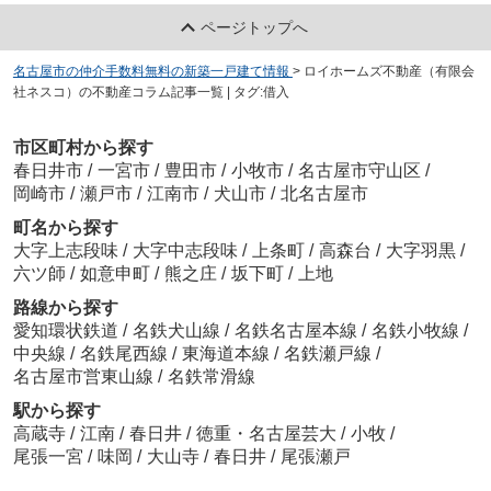
ページトップへ
名古屋市の仲介手数料無料の新築一戸建て情報
>
ロイホームズ不動産（有限会
社ネスコ）の不動産コラム記事一覧 | タグ:借入
市区町村から探す
春日井市
/
一宮市
/
豊田市
/
小牧市
/
名古屋市守山区
/
岡崎市
/
瀬戸市
/
江南市
/
犬山市
/
北名古屋市
町名から探す
大字上志段味
/
大字中志段味
/
上条町
/
高森台
/
大字羽黒
/
六ツ師
/
如意申町
/
熊之庄
/
坂下町
/
上地
路線から探す
愛知環状鉄道
/
名鉄犬山線
/
名鉄名古屋本線
/
名鉄小牧線
/
中央線
/
名鉄尾西線
/
東海道本線
/
名鉄瀬戸線
/
名古屋市営東山線
/
名鉄常滑線
駅から探す
高蔵寺
/
江南
/
春日井
/
徳重・名古屋芸大
/
小牧
/
尾張一宮
/
味岡
/
大山寺
/
春日井
/
尾張瀬戸