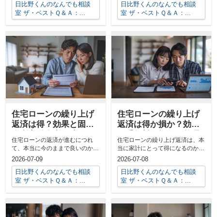
日比野くんのなんでも相談
日比野くんのなんでも相談
室 ザ・ベストＱ＆Ａ：...
室 ザ・ベストＱ＆Ａ：...
住宅ローンの繰り上げ
住宅ローンの繰り上げ
返済は得？効果と固定
返済は得か損か？効果
金利変動金利で迷わな
と手数料の損得を整理
住宅ローンの返済が進むにつれ
住宅ローンの繰り上げ返済は、本
いコツ
して解説
て、本当に今のままで良いのか、
当に家計にとって得になるのか。
繰り上げ返済をした方が得なのか
利息軽減の効果だけでなく、手数
2026-07-09
2026-07-08
と迷う場面は...
料や税金へ...
日比野くんのなんでも相談
日比野くんのなんでも相談
室 ザ・ベストＱ＆Ａ：...
室 ザ・ベストＱ＆Ａ：...