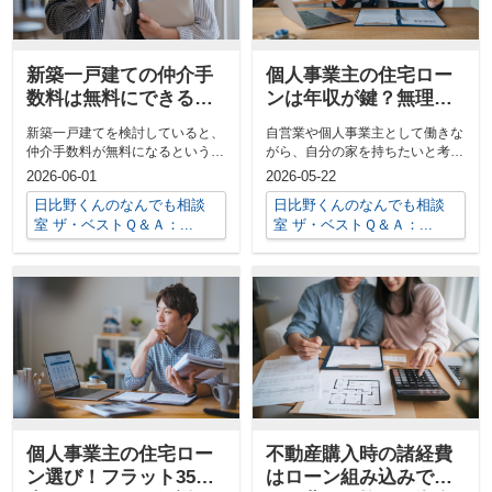
新築一戸建ての仲介手
個人事業主の住宅ロー
数料は無料にできる？
ンは年収が鍵？無理な
仕組みと注意点をわか
く借りられる目安と審
新築一戸建てを検討していると、
自営業や個人事業主として働きな
りやすく解説
査対策を解説
仲介手数料が無料になるという言
がら、自分の家を持ちたいと考え
葉をよく見かけます。とても魅力
る方は少なくありません。しか
2026-06-01
2026-05-22
的に感じる...
し、いざ住宅...
日比野くんのなんでも相談
日比野くんのなんでも相談
室 ザ・ベストＱ＆Ａ：...
室 ザ・ベストＱ＆Ａ：...
個人事業主の住宅ロー
不動産購入時の諸経費
ン選び！フラット35審
はローン組み込みでき