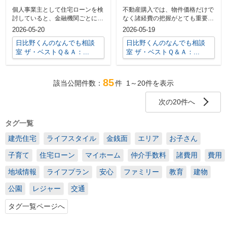
査のポイントを解説
る？費用を抑える資金
個人事業主として住宅ローンを検
不動産購入では、物件価格だけで
計画の立て方を解説
討していると、金融機関ごとに説
なく諸経費の把握がとても重要で
明や条件が違い、何から比較すれ
す。しかし、実際にはどのくらい
2026-05-20
2026-05-19
ばよいのか...
の費用が必...
日比野くんのなんでも相談
日比野くんのなんでも相談
室 ザ・ベストＱ＆Ａ：...
室 ザ・ベストＱ＆Ａ：...
85
該当公開件数：
件
1～20
件を表示
次の20件へ
タグ一覧
建売住宅
ライフスタイル
金銭面
エリア
お子さん
子育て
住宅ローン
マイホーム
仲介手数料
諸費用
費用
地域情報
ライフプラン
安心
ファミリー
教育
建物
公園
レジャー
交通
タグ一覧ページへ