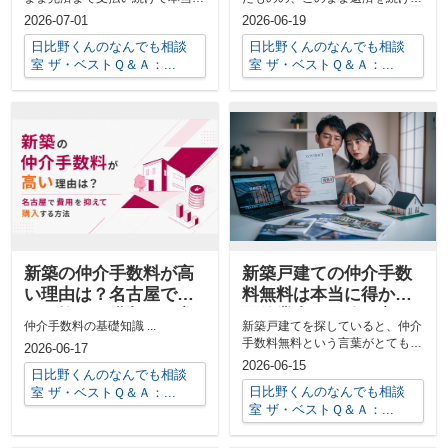
大丈夫なのかと、不安を感じてい
大丈夫なのか不安を感じていませ
2026-07-01
2026-06-19
ませんか。...
んか。共働...
日比野くんのなんでも相談
日比野くんのなんでも相談
室 ザ・ベストＱ＆Ａ：...
室 ザ・ベストＱ＆Ａ：...
新築の仲介手数料が高
新築戸建ての仲介手数
い理由は？名古屋で費
料無料は本当に得か？
用を抑えて購入する方
悪徳業者の見分け方と
仲介手数料の基礎知識 ...
新築戸建てを探していると、仲介
法
安心な選び方
手数料無料という言葉がとても魅
2026-06-17
力的に感じられますよね。しか
2026-06-15
日比野くんのなんでも相談
し、実はその...
日比野くんのなんでも相談
室 ザ・ベストＱ＆Ａ：...
室 ザ・ベストＱ＆Ａ：...