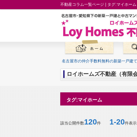
名古屋市の仲介手数料無料の新築一戸建
ロイホームズ不動産（有限会
タグ:マイホーム
120
1-20
該当公開件数
件
件表示