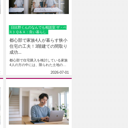
日比野くんのなんでも相談室 ザ・ベ
ストＱ＆Ａ：良い暮らし
都心部で家族4人が暮らす狭小
住宅の工夫！3階建ての間取り
成功...
都心部で住宅購入を検討している家族
4人の方の中には、限られた土地の中
でどれくらいの広さや間取りがあれ...
2
2026-07-01