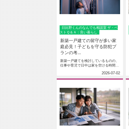
日比野くんのなんでも相談室 ザ・ベ
ストＱ＆Ａ：良い暮らし
新築一戸建ての留守が多い家
庭必見！子どもを守る防犯プ
ランの考...
新築一戸建てを検討しているものの、
仕事や育児で日中は家を空ける時間が
長く、防犯面が心配だと感じていま...
2026-07-02