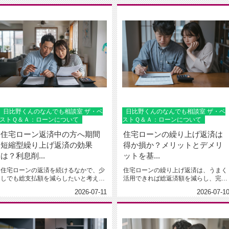
日比野くんのなんでも相談室 ザ・ベ
日比野くんのなんでも相談室 ザ・ベ
ストＱ＆Ａ：ローンについて
ストＱ＆Ａ：ローンについて
住宅ローン返済中の方へ期間
住宅ローンの繰り上げ返済は
短縮型繰り上げ返済の効果
得か損か？メリットとデメリ
は？利息削...
ットを基...
住宅ローンの返済を続けるなかで、少
住宅ローンの繰り上げ返済は、うまく
しでも総支払額を減らしたいと考えた
活用できれば総返済額を減らし、完済
時に候補に上がるのが繰り上げ返済...
時期も早められる一方で、手元資金...
2026-07-11
2026-07-1