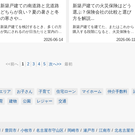
新築戸建ての南道路と北道路
新築戸建ての火災保険はどう
どちらが良い？夏の暑さと冬
選ぶ？保険会社の比較と選び
の寒さや...
方を解説...
新築戸建てを検討するとき、多くの方
新築戸建てを建てた、またはこれから
が気にされるのが日当たりと室内の快
購入する段階になると、火災保険をど
適さです。特に南道路か北道路かで...
う選ぶべきかという悩みが一気に現...
2026-06-14
2026-06-1
<<前へ
1
2
3
4
5
次へ>>
最初
エリア
お子さん
子育て
住宅ローン
マイホーム
仲介手数料
育
建物
公園
レジャー
交通
市
/
豊田市
/
小牧市
/
名古屋市守山区
/
岡崎市
/
瀬戸市
/
江南市
/
北名古屋市