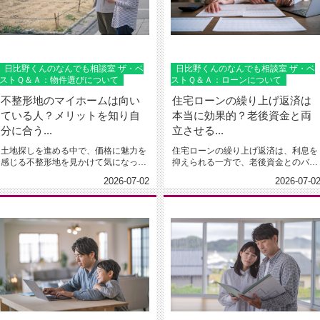
日比野くんのなんでも相談室 ザ・ベ
日比野くんのなんでも相談室 ザ・ベ
ストＱ＆Ａ：物件選びについて
ストＱ＆Ａ：ローンについて
不整形地のマイホームは向い
住宅ローンの繰り上げ返済は
ている人？メリットを知り自
本当に効果的？老後資金と両
分に合う...
立させる...
土地探しを進める中で、価格に魅力を
住宅ローンの繰り上げ返済は、利息を
感じる不整形地を見かけて気になって
抑えられる一方で、老後資金とのバラ
いる方は多いのではないでしょうか...
ンスが難しいと感じていませんか。...
2026-07-02
2026-07-0