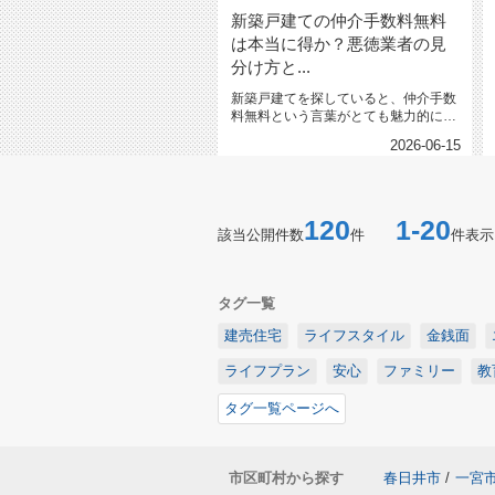
新築戸建ての仲介手数料無料
は本当に得か？悪徳業者の見
分け方と...
新築戸建てを探していると、仲介手数
料無料という言葉がとても魅力的に感
じられますよね。しかし、実はその...
2026-06-15
120
1-20
該当公開件数
件
件表示
タグ一覧
建売住宅
ライフスタイル
金銭面
ライフプラン
安心
ファミリー
教
タグ一覧ページへ
市区町村から探す
春日井市
/
一宮