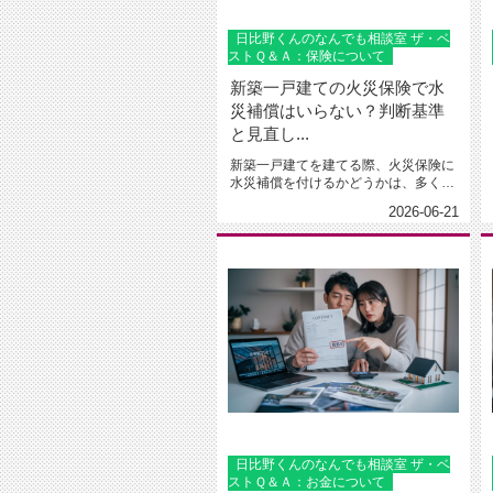
日比野くんのなんでも相談室 ザ・ベ
ストＱ＆Ａ：保険について
新築一戸建ての火災保険で水
災補償はいらない？判断基準
と見直し...
新築一戸建てを建てる際、火災保険に
水災補償を付けるかどうかは、多くの
方が悩むポイントです。ただなんと...
2026-06-21
日比野くんのなんでも相談室 ザ・ベ
ストＱ＆Ａ：お金について