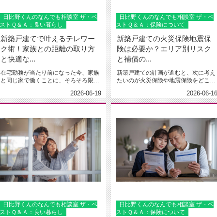
日比野くんのなんでも相談室 ザ・ベ
日比野くんのなんでも相談室 ザ・ベ
ストＱ＆Ａ：良い暮らし
ストＱ＆Ａ：保険について
新築戸建てで叶えるテレワー
新築戸建ての火災保険地震保
ク術！家族との距離の取り方
険は必要か？エリア別リスク
と快適な...
と補償の...
在宅勤務が当たり前になった今、家族
新築戸建ての計画が進むと、次に考え
と同じ家で働くことに、そろそろ限界
たいのが火災保険や地震保険をどこま
を感じていませんか。パソコン越し...
で付けるべきかという点です。住宅...
2026-06-19
2026-06-1
日比野くんのなんでも相談室 ザ・ベ
日比野くんのなんでも相談室 ザ・ベ
ストＱ＆Ａ：良い暮らし
ストＱ＆Ａ：保険について