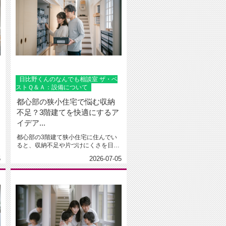
日比野くんのなんでも相談室 ザ・ベ
ストＱ＆Ａ：設備について
都心部の狭小住宅で悩む収納
不足？3階建てを快適にするア
イデア...
都心部の3階建て狭小住宅に住んでい
ると、収納不足や片づけにくさを日々
実感しやすいものです。しかし、限...
5
2026-07-05