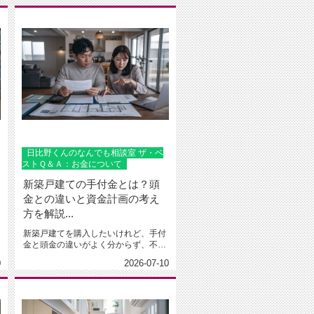
日比野くんのなんでも相談室 ザ・ベ
ストＱ＆Ａ：お金について
新築戸建ての手付金とは？頭
金との違いと資金計画の考え
方を解説...
新築戸建てを購入したいけれど、手付
金と頭金の違いがよく分からず、不安
なまま話を進めてよいのか悩んでい...
0
2026-07-10