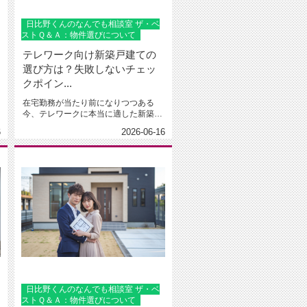
日比野くんのなんでも相談室 ザ・ベ
ストＱ＆Ａ：物件選びについて
テレワーク向け新築戸建ての
選び方は？失敗しないチェッ
クポイン...
在宅勤務が当たり前になりつつある
今、テレワークに本当に適した新築戸
建てをどう選ぶかは、仕事の生産性
6
2026-06-16
だ...
日比野くんのなんでも相談室 ザ・ベ
ストＱ＆Ａ：物件選びについて