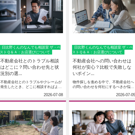
日比野くんのなんでも相談室 ザ・ベ
日比野くんのなんでも相談室 ザ・ベ
ストＱ＆Ａ：お店選びについて
ストＱ＆Ａ：お店選びについて
不動産会社とのトラブル相談
不動産会社への問い合わせは
はどこに？問い合わせ先と状
何社が安心？比較で失敗しな
況別の選...
いポイン...
不動産会社とのトラブルやクレームが
物件探しを進める中で、不動産会社へ
発生したとき、どこに相談すればよい
の問い合わせを何社にするべきか悩ん
のか分からず不安になっていません...
でいませんか。インターネット上に...
2026-07-08
2026-07-0