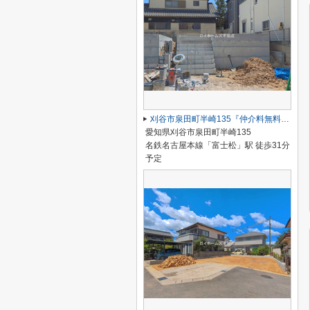
刈谷市泉田町半崎135『仲介料無料』新築戸建て
愛知県刈谷市泉田町半崎135
名鉄名古屋本線「富士松」駅 徒歩31分
予定