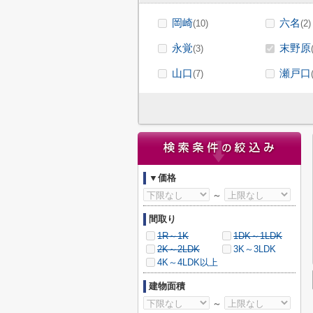
岡崎
六名
(10)
(2)
永覚
末野原
(3)
山口
瀬戸口
(7)
▼価格
～
間取り
1R～1K
1DK～1LDK
2K～2LDK
3K～3LDK
4K～4LDK以上
建物面積
～