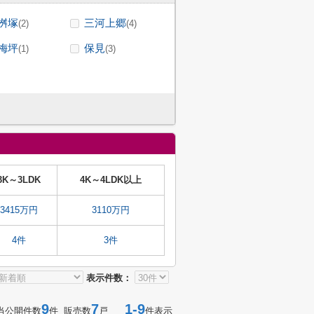
桝塚
三河上郷
(2)
(4)
梅坪
保見
(1)
(3)
3K～3LDK
4K～4LDK以上
3415万円
3110万円
4件
3件
表示件数：
9
7
1-9
当公開件数
件 販売数
戸
件表示