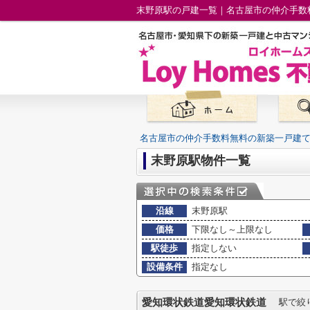
末野原駅の戸建一覧｜名古屋市の仲介手数
名古屋市の仲介手数料無料の新築一戸建
末野原駅物件一覧
沿線
末野原駅
価格
下限なし～上限なし
駅徒歩
指定しない
設備条件
指定なし
愛知環状鉄道愛知環状鉄道
駅で絞