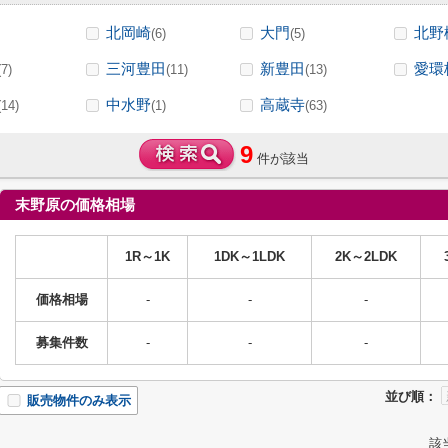
北岡崎
大門
北野
(6)
(5)
三河豊田
新豊田
愛環
(7)
(11)
(13)
中水野
高蔵寺
(14)
(1)
(63)
9
件が該当
末野原の価格相場
1R～1K
1DK～1LDK
2K～2LDK
価格相場
-
-
-
募集件数
-
-
-
並び順：
販売物件のみ表示
該