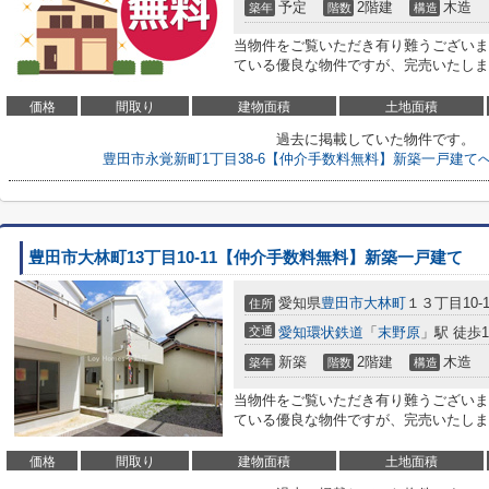
予定
2階建
木造
築年
階数
構造
当物件をご覧いただき有り難うございま
ている優良な物件ですが、完売いたしました<
価格
間取り
建物面積
土地面積
過去に掲載していた物件です。
豊田市永覚新町1丁目38-6【仲介手数料無料】新築一戸建て
豊田市大林町13丁目10-11【仲介手数料無料】新築一戸建て
愛知県
豊田市
大林町
１３丁目10-1
住所
交通
愛知環状鉄道
「
末野原
」駅 徒歩1
新築
2階建
木造
築年
階数
構造
当物件をご覧いただき有り難うございま
ている優良な物件ですが、完売いたしました<
価格
間取り
建物面積
土地面積