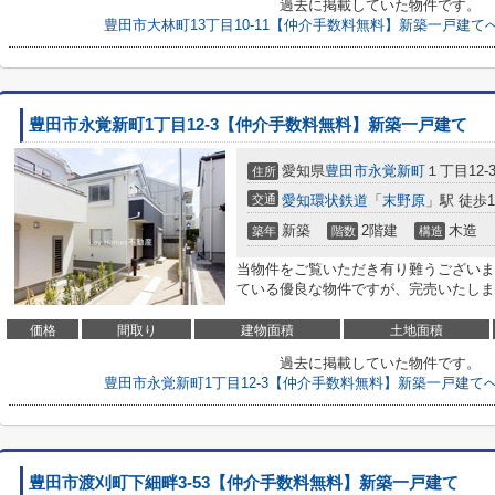
過去に掲載していた物件です。
豊田市大林町13丁目10-11【仲介手数料無料】新築一戸建
豊田市永覚新町1丁目12-3【仲介手数料無料】新築一戸建て
愛知県
豊田市
永覚新町
１丁目12-
住所
交通
愛知環状鉄道
「
末野原
」駅 徒歩1
新築
2階建
木造
築年
階数
構造
当物件をご覧いただき有り難うございま
ている優良な物件ですが、完売いたしました<
価格
間取り
建物面積
土地面積
過去に掲載していた物件です。
豊田市永覚新町1丁目12-3【仲介手数料無料】新築一戸建て
豊田市渡刈町下細畔3-53【仲介手数料無料】新築一戸建て