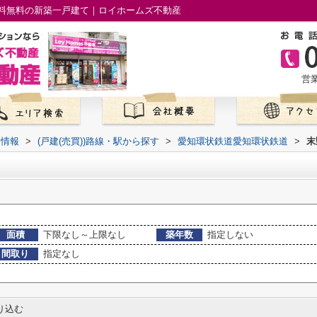
料無料の新築一戸建て｜ロイホームズ不動産
営業
て情報
>
(戸建(売買))路線・駅から探す
>
愛知環状鉄道愛知環状鉄道
>
末
面積
下限なし～上限なし
築年数
指定しない
間取り
指定なし
り込む