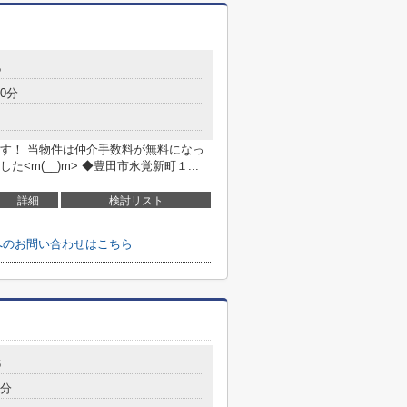
6
0分
す！ 当物件は仲介手数料が無料になっ
m(__)m> ◆豊田市永覚新町１...
詳細
検討リスト
へのお問い合わせはこちら
6
9分