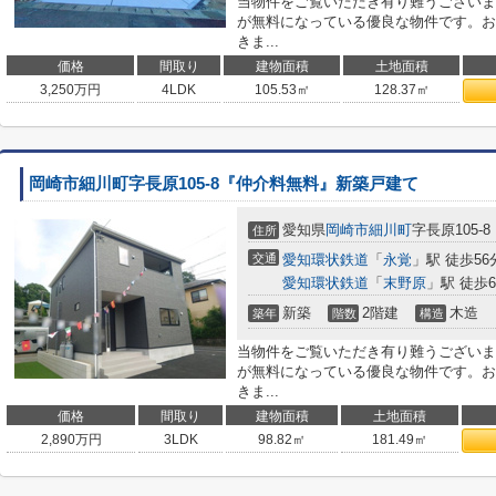
当物件をご覧いただき有り難うございま
が無料になっている優良な物件です。お
きま...
価格
間取り
建物面積
土地面積
3,250
万円
4LDK
105.53㎡
128.37㎡
岡崎市細川町字長原105-8『仲介料無料』新築戸建て
愛知県
岡崎市
細川町
字長原105-8
住所
交通
愛知環状鉄道
「
永覚
」駅 徒歩56
愛知環状鉄道
「
末野原
」駅 徒歩6
新築
2階建
木造
築年
階数
構造
当物件をご覧いただき有り難うございま
が無料になっている優良な物件です。お
きま...
価格
間取り
建物面積
土地面積
2,890
万円
3LDK
98.82㎡
181.49㎡