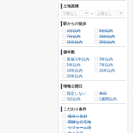
土地面積
～
駅からの徒歩
1分以内
5分以内
7分以内
10分以内
15分以内
20分以内
築年数
新築/1年以内
3年以内
5年以内
7年以内
10年以内
15年以内
20年以内
情報公開日
指定しない
本日
3日以内
1週間以内
こだわり条件
陽当り良好
閑静な住宅地
リフォーム済