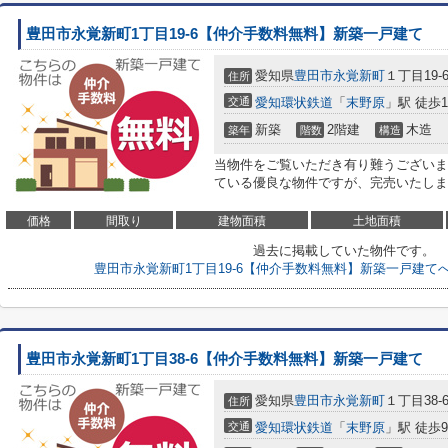
豊田市永覚新町1丁目19-6【仲介手数料無料】新築一戸建て
愛知県
豊田市
永覚新町
１丁目19-
住所
交通
愛知環状鉄道
「
末野原
」駅 徒歩1
新築
2階建
木造
築年
階数
構造
当物件をご覧いただき有り難うございま
ている優良な物件ですが、完売いたしました<
価格
間取り
建物面積
土地面積
過去に掲載していた物件です。
豊田市永覚新町1丁目19-6【仲介手数料無料】新築一戸建て
豊田市永覚新町1丁目38-6【仲介手数料無料】新築一戸建て
愛知県
豊田市
永覚新町
１丁目38-
住所
交通
愛知環状鉄道
「
末野原
」駅 徒歩