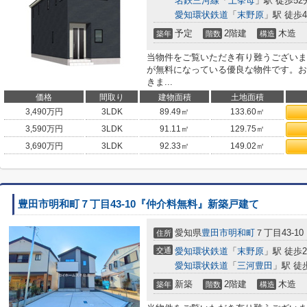
名鉄三河線
「
上挙母
」駅 徒歩52
愛知環状鉄道
「
末野原
」駅 徒歩4
予定
2階建
木造
築年
階数
構造
当物件をご覧いただき有り難うございま
が無料になっている優良な物件です。お
きま...
価格
間取り
建物面積
土地面積
3,490
万円
3LDK
89.49㎡
133.60㎡
3,590
万円
3LDK
91.11㎡
129.75㎡
3,690
万円
3LDK
92.33㎡
149.02㎡
豊田市明和町７丁目43-10『仲介料無料』新築戸建て
愛知県
豊田市
明和町
７丁目43-10
住所
交通
愛知環状鉄道
「
末野原
」駅 徒歩2
愛知環状鉄道
「
三河豊田
」駅 徒
新築
2階建
木造
築年
階数
構造