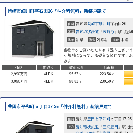
岡崎市細川町字石田26『仲介料無料』新築戸建て
愛知県
岡崎市
細川町
字石田26
住所
交通
愛知環状鉄道
「
末野原
」駅 徒歩6
新築
2階建
木造
築年
階数
構造
当物件をご覧いただき有り難うございま
が無料になっている優良な物件です。お
きま...
価格
間取り
建物面積
土地面積
2,990
万円
4LDK
95.57㎡
223.56㎡
3,090
万円
4LDK
98.82㎡
289.69㎡
豊田市平和町５丁目17-25『仲介料無料』新築戸建て
愛知県
豊田市
平和町
５丁目17-25
住所
交通
愛知環状鉄道
「
三河豊田
」駅 徒