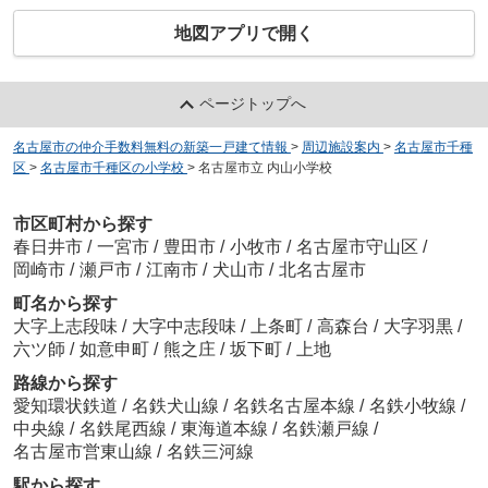
地図アプリで開く
ページトップへ
名古屋市の仲介手数料無料の新築一戸建て情報
>
周辺施設案内
>
名古屋市千種
区
>
名古屋市千種区の小学校
>
名古屋市立 内山小学校
市区町村から探す
春日井市
/
一宮市
/
豊田市
/
小牧市
/
名古屋市守山区
/
岡崎市
/
瀬戸市
/
江南市
/
犬山市
/
北名古屋市
町名から探す
大字上志段味
/
大字中志段味
/
上条町
/
高森台
/
大字羽黒
/
六ツ師
/
如意申町
/
熊之庄
/
坂下町
/
上地
路線から探す
愛知環状鉄道
/
名鉄犬山線
/
名鉄名古屋本線
/
名鉄小牧線
/
中央線
/
名鉄尾西線
/
東海道本線
/
名鉄瀬戸線
/
名古屋市営東山線
/
名鉄三河線
駅から探す