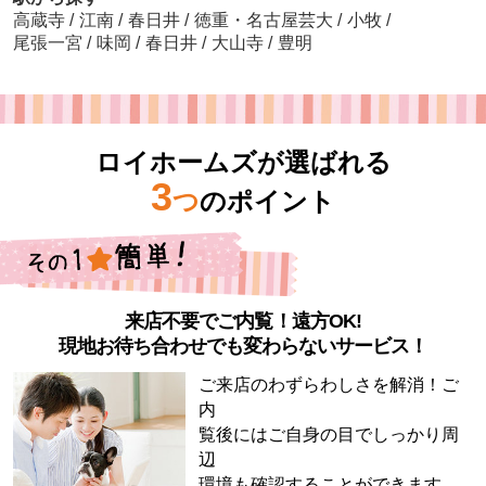
高蔵寺
/
江南
/
春日井
/
徳重・名古屋芸大
/
小牧
/
尾張一宮
/
味岡
/
春日井
/
大山寺
/
豊明
ロイホームズが選ばれる
3
つ
のポイント
来店不要でご内覧！遠方OK!
現地お待ち合わせでも変わらないサービス！
ご来店のわずらわしさを解消！ご
内
覧後にはご自身の目でしっかり周
辺
環境も確認することができます