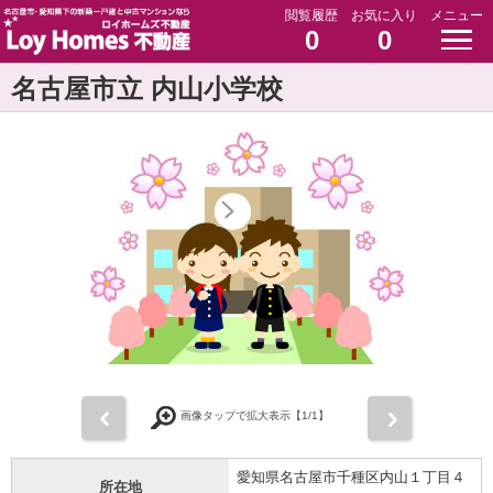
閲覧履歴
お気に入り
メニュー
0
0
名古屋市立 内山小学校
前
次
画像タップで拡大表示【
1
/1】
愛知県名古屋市千種区内山１丁目４
所在地