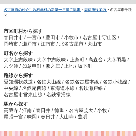
名古屋市の仲介手数料無料の新築一戸建て情報
>
周辺施設案内
>
名古屋市千種
区
市区町村から探す
春日井市
/
一宮市
/
豊田市
/
小牧市
/
名古屋市守山区
/
岡崎市
/
瀬戸市
/
江南市
/
北名古屋市
/
犬山市
町名から探す
大字上志段味
/
大字中志段味
/
上条町
/
高森台
/
大字羽黒
/
六ツ師
/
如意申町
/
熊之庄
/
上地
/
坂下町
路線から探す
愛知環状鉄道
/
名鉄犬山線
/
名鉄名古屋本線
/
名鉄小牧線
/
中央線
/
名鉄尾西線
/
東海道本線
/
名鉄瀬戸線
/
名古屋市営東山線
/
名鉄常滑線
駅から探す
高蔵寺
/
江南
/
春日井
/
徳重・名古屋芸大
/
小牧
/
尾張一宮
/
味岡
/
春日井
/
大山寺
/
豊明