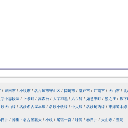
市
/
豊田市
/
小牧市
/
名古屋市守山区
/
岡崎市
/
瀬戸市
/
江南市
/
犬山市
/
北
大字中志段味
/
上条町
/
高森台
/
大字羽黒
/
六ツ師
/
如意申町
/
熊之庄
/
坂下
名鉄犬山線
/
名鉄名古屋本線
/
名鉄小牧線
/
中央線
/
名鉄尾西線
/
東海道本線
春日井
/
徳重・名古屋芸大
/
小牧
/
尾張一宮
/
味岡
/
春日井
/
大山寺
/
豊明