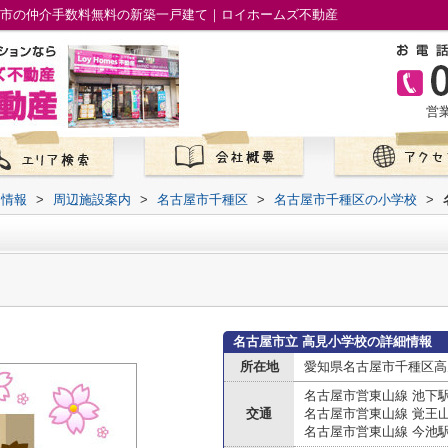
屋市の仲介手数料無料の新築一戸建て｜ロイホームズ不動産
営業
て情報
>
周辺施設案内
>
名古屋市千種区
>
名古屋市千種区の小学校
>
名古屋市立 高見小学校の詳細情報
所在地
愛知県名古屋市千種区高
名古屋市営東山線 池下
交通
名古屋市営東山線 覚王
名古屋市営東山線 今池