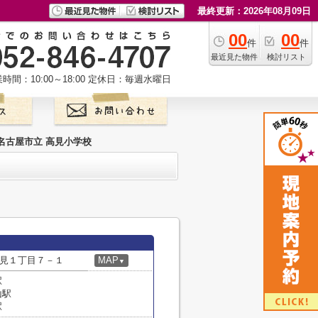
最終更新：2026年08月09日
00
00
件
件
最近見た物件
検討リスト
時間：10:00～18:00
定休日：毎週水曜日
名古屋市立 高見小学校
見１丁目７－１
MAP
▼
駅
山駅
駅