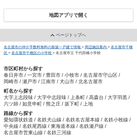
地図アプリで開く
ページトップへ
名古屋市の仲介手数料無料の新築一戸建て情報
>
周辺施設案内
>
名古屋市千種
区
>
名古屋市千種区の小学校
>
名古屋市立 千代田橋小学校
市区町村から探す
春日井市
/
一宮市
/
豊田市
/
小牧市
/
名古屋市守山区
/
岡崎市
/
瀬戸市
/
江南市
/
犬山市
/
北名古屋市
町名から探す
大字上志段味
/
大字中志段味
/
上条町
/
高森台
/
大字羽黒
/
六ツ師
/
如意申町
/
熊之庄
/
坂下町
/
上地
路線から探す
愛知環状鉄道
/
名鉄犬山線
/
名鉄名古屋本線
/
名鉄小牧線
/
中央線
/
名鉄尾西線
/
東海道本線
/
名鉄瀬戸線
/
名古屋市営東山線
/
名鉄三河線