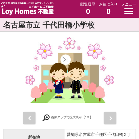
閲覧履歴
お気に入り
メニュー
0
0
名古屋市立 千代田橋小学校
前
次
画像タップで拡大表示【
1
/1】
愛知県名古屋市千種区千代田橋２丁
所在地