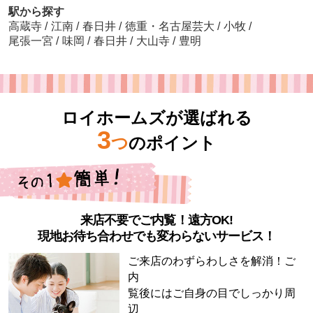
駅から探す
高蔵寺
/
江南
/
春日井
/
徳重・名古屋芸大
/
小牧
/
尾張一宮
/
味岡
/
春日井
/
大山寺
/
豊明
ロイホームズが選ばれる
3
つ
のポイント
来店不要でご内覧！遠方OK!
現地お待ち合わせでも変わらないサービス！
ご来店のわずらわしさを解消！ご
内
覧後にはご自身の目でしっかり周
辺