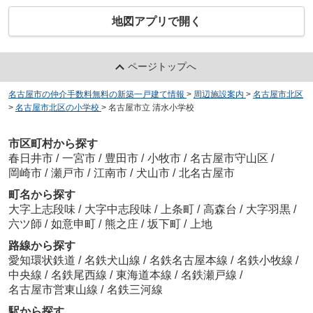
地図アプリで開く
ページトップへ
名古屋市の仲介手数料無料の新築一戸建て情報
>
周辺施設案内
>
名古屋市北区
>
名古屋市北区の小学校
>
名古屋市立 清水小学校
市区町村から探す
春日井市
/
一宮市
/
豊田市
/
小牧市
/
名古屋市守山区
/
岡崎市
/
瀬戸市
/
江南市
/
犬山市
/
北名古屋市
町名から探す
大字上志段味
/
大字中志段味
/
上条町
/
高森台
/
大字羽黒
/
六ツ師
/
如意申町
/
熊之庄
/
坂下町
/
上地
路線から探す
愛知環状鉄道
/
名鉄犬山線
/
名鉄名古屋本線
/
名鉄小牧線
/
中央線
/
名鉄尾西線
/
東海道本線
/
名鉄瀬戸線
/
名古屋市営東山線
/
名鉄三河線
駅から探す