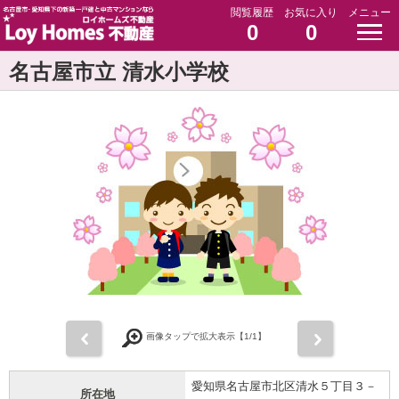
閲覧履歴
お気に入り
メニュー
0
0
名古屋市立 清水小学校
前
次
画像タップで拡大表示【
1
/1】
愛知県名古屋市北区清水５丁目３－
所在地