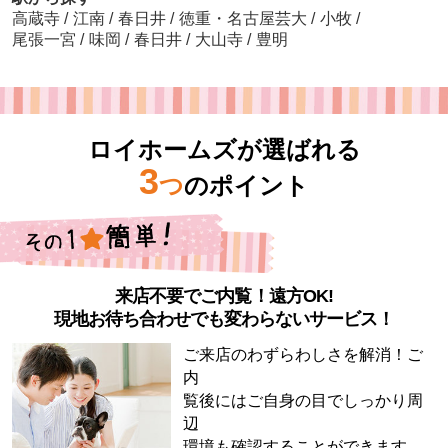
高蔵寺
/
江南
/
春日井
/
徳重・名古屋芸大
/
小牧
/
尾張一宮
/
味岡
/
春日井
/
大山寺
/
豊明
ロイホームズが選ばれる
3
つ
のポイント
来店不要でご内覧！遠方OK!
現地お待ち合わせでも変わらないサービス！
ご来店のわずらわしさを解消！ご
内
覧後にはご自身の目でしっかり周
辺
環境も確認することができます