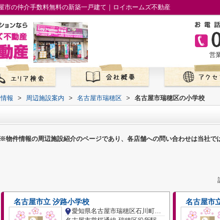
屋市の仲介手数料無料の新築一戸建て｜ロイホームズ不動産
営業
て情報
>
周辺施設案内
>
名古屋市瑞穂区
>
名古屋市瑞穂区の小学校
※物件情報の周辺施設紹介のページであり、各店舗への問い合わせは当社で
名古屋市立 汐路小学校
名古屋市立
愛知県名古屋市瑞穂区石川町１丁目