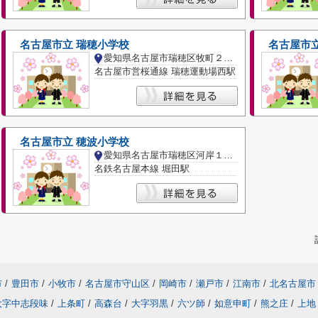
名古屋市立 瑞穂小学校
名古屋市立
愛知県名古屋市瑞穂区牧町２丁目
名古屋市営桜通線 瑞穂運動場西駅
名古屋市立 穂波小学校
愛知県名古屋市瑞穂区河岸１丁目
名鉄名古屋本線 堀田駅
市
/
豊田市
/
小牧市
/
名古屋市守山区
/
岡崎市
/
瀬戸市
/
江南市
/
北名古屋市
大字中志段味
/
上条町
/
高森台
/
大字羽黒
/
六ツ師
/
如意申町
/
熊之庄
/
上地