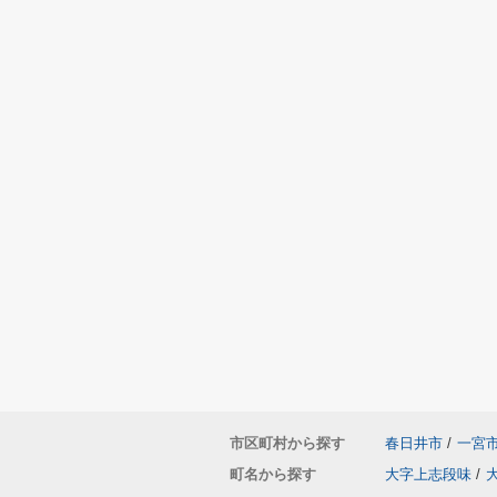
市区町村から探す
春日井市
/
一宮
町名から探す
大字上志段味
/