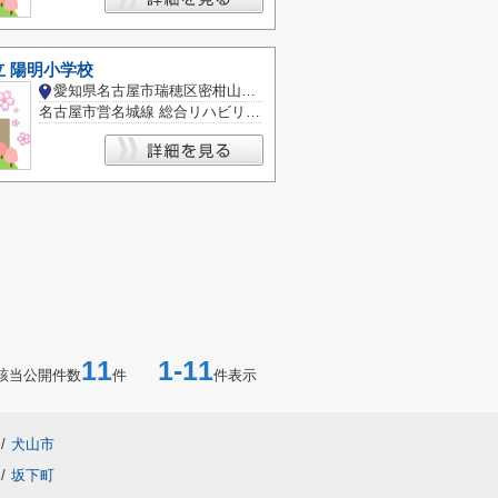
 陽明小学校
愛知県名古屋市瑞穂区密柑山町１丁目
名古屋市営名城線 総合リハビリセンター駅
11
1-11
該当公開件数
件
件表示
/
犬山市
/
坂下町