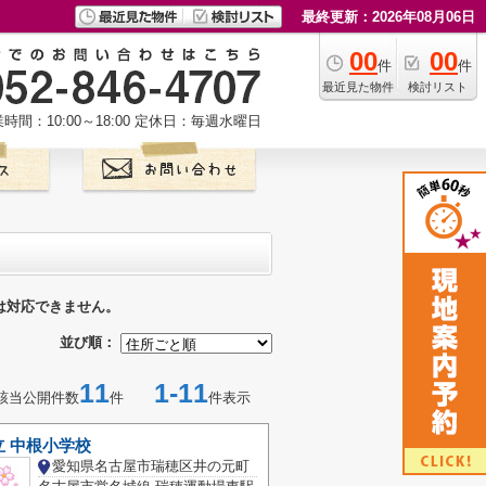
最終更新：2026年08月06日
00
00
件
件
最近見た物件
検討リスト
時間：10:00～18:00
定休日：毎週水曜日
は対応できません。
並び順：
11
1-11
該当公開件数
件
件表示
 中根小学校
愛知県名古屋市瑞穂区井の元町