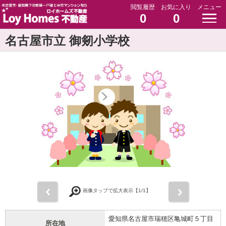
閲覧履歴
お気に入り
メニュー
0
0
名古屋市立 御剱小学校
前
次
画像タップで拡大表示【
1
/1】
愛知県名古屋市瑞穂区亀城町５丁目
所在地