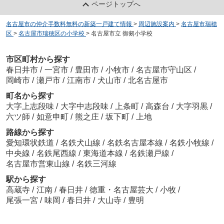
ページトップへ
名古屋市の仲介手数料無料の新築一戸建て情報
>
周辺施設案内
>
名古屋市瑞穂
区
>
名古屋市瑞穂区の小学校
>
名古屋市立 御剱小学校
市区町村から探す
春日井市
/
一宮市
/
豊田市
/
小牧市
/
名古屋市守山区
/
岡崎市
/
瀬戸市
/
江南市
/
犬山市
/
北名古屋市
町名から探す
大字上志段味
/
大字中志段味
/
上条町
/
高森台
/
大字羽黒
/
六ツ師
/
如意申町
/
熊之庄
/
坂下町
/
上地
路線から探す
愛知環状鉄道
/
名鉄犬山線
/
名鉄名古屋本線
/
名鉄小牧線
/
中央線
/
名鉄尾西線
/
東海道本線
/
名鉄瀬戸線
/
名古屋市営東山線
/
名鉄三河線
駅から探す
高蔵寺
/
江南
/
春日井
/
徳重・名古屋芸大
/
小牧
/
尾張一宮
/
味岡
/
春日井
/
大山寺
/
豊明