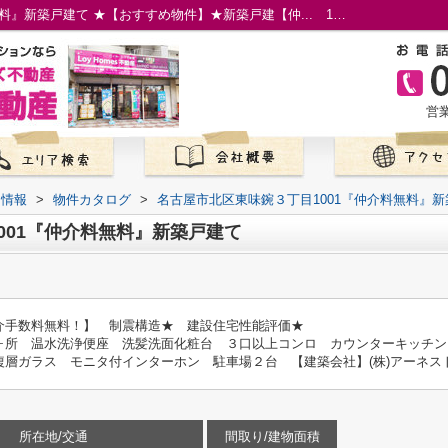
名古屋市北区東味鋺３丁目1001『仲介料無料』新築戸建て ★【おすすめ物件】★新築戸建【仲... 1号棟｜名古屋市の仲介手数料無料の新築一戸建て｜ロイホームズ不動産
営業
て情報
>
物件カタログ
>
名古屋市北区東味鋺３丁目1001『仲介料無料』
001『仲介料無料』新築戸建て
介手数料無料！】 制震構造★ 建設住宅性能評価★
ヶ所 温水洗浄便座 洗髪洗面化粧台 ３口以上コンロ カウンターキッチン
複層ガラス モニタ付インターホン 駐車場２台 【建築会社】(株)アーネ
所在地/交通
間取り/建物面積