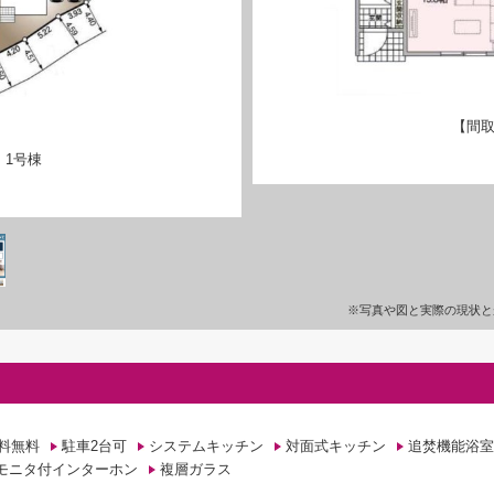
【間取
】1号棟
※写真や図と実際の現状と
料無料
駐車2台可
システムキッチン
対面式キッチン
追焚機能浴室
Vモニタ付インターホン
複層ガラス