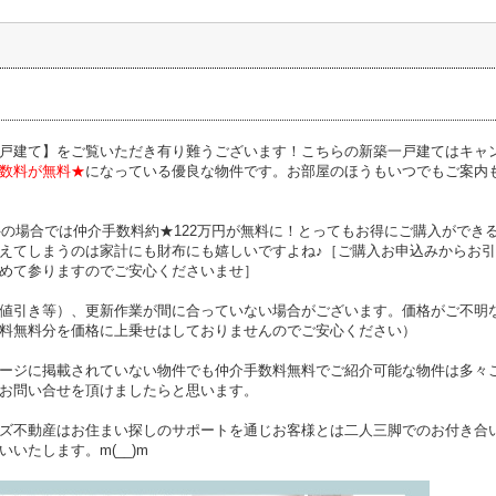
戸建て】をご覧いただき有り難うございます！こちらの新築一戸建てはキャ
数料が無料★
になっている優良な物件です。お部屋のほうもいつでもご案内
物件の場合では仲介手数料約★122万円が無料に！とってもお得にご購入がで
えてしまうのは家計にも財布にも嬉しいですよね♪［ご購入お申込みからお
めて参りますのでご安心くださいませ］
値引き等）、更新作業が間に合っていない場合がございます。価格がご不明
料無料分を価格に上乗せはしておりませんのでご安心ください）
ージに掲載されていない物件でも仲介手数料無料でご紹介可能な物件は多々
お問い合せを頂けましたらと思います。
ズ不動産はお住まい探しのサポートを通じお客様とは二人三脚でのお付き合
いたします。m(__)m