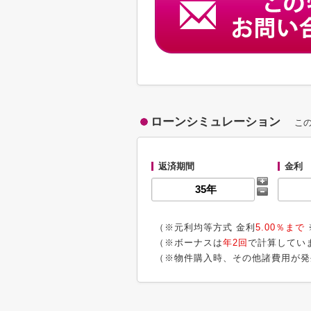
ローンシミュレーション
こ
返済期間
金利
（※元利均等方式 金利
5.00％まで
（※ボーナスは
年2回
で計算してい
（※物件購入時、その他諸費用が発