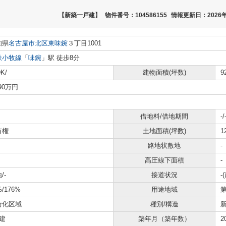
【新築一戸建】
物件番号：104586155
情報更新日：2026年
知県
名古屋市北区
東味鋺
３丁目1001
鉄小牧線
「
味鋺
」駅 徒歩8分
K/
建物面積(坪数)
9
490万円
借地料/借地期間
-/
有権
土地面積(坪数)
1
路地状敷地
-
高圧線下面積
-
/-
接道状況
-
%/176%
用途地域
街化区域
種別/構造
建
築年月（築年数）
2