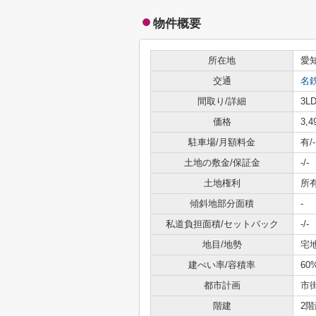
物件概要
所在地
愛
交通
名
間取り/詳細
3LD
価格
3,
駐車場/月額料金
有/-
土地の敷金/保証金
-/-
土地権利
所
傾斜地部分面積
-
私道負担面積/セットバック
-/-
地目/地勢
宅地
建ぺい率/容積率
60
都市計画
市
階建
2階