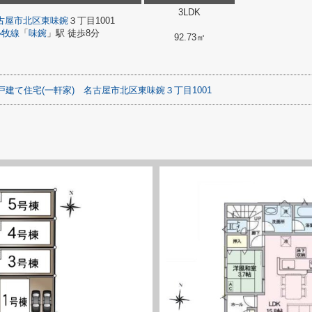
3LDK
古屋市北区
東味鋺
３丁目1001
小牧線
「
味鋺
」駅 徒歩8分
92.73㎡
戸建て住宅(一軒家)
名古屋市北区東味鋺３丁目1001