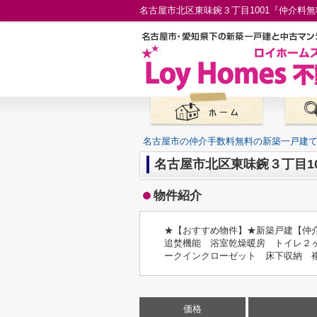
名古屋市の仲介手数料無料の新築一戸建
名古屋市北区東味鋺３丁目1
物件紹介
★【おすすめ物件】★新築戸建【仲
追焚機能 浴室乾燥暖房 トイレ２
ークインクローゼット 床下収納 
価格