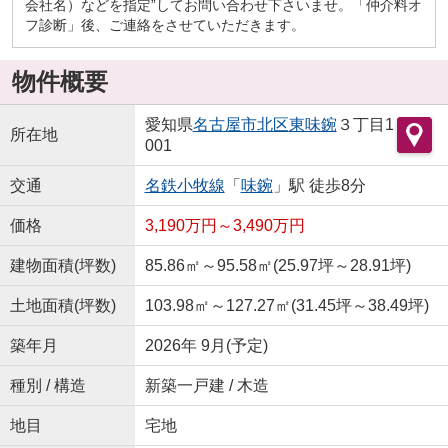
会社名）などを指定”してお問い合わせ下さいませ。「仲介料オ
フ診断」後、ご連絡をさせていただきます。
物件概要
愛知県
名古屋市北区
東味鋺
３丁目1
所在地
001
交通
名鉄小牧線
「
味鋺
」駅 徒歩8分
価格
3,190万円～3,490万円
建物面積(坪数)
85.86㎡～95.58㎡(25.97坪～28.91坪)
土地面積(坪数)
103.98㎡～127.27㎡(31.45坪～38.49坪)
築年月
2026年 9月(予定)
種別 / 構造
新築一戸建 / 木造
地目
宅地