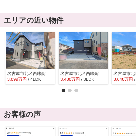
エリアの近い物件
名古屋市北区西味鋺３丁目652『仲介料無料』新築戸建て
名古屋市北区西味鋺５丁目811-1『仲介料無料』新築戸建て
3,099
万
円
/ 4LDK
3,480
万
円
/ 3LDK
3,640
万
円
お客様の声