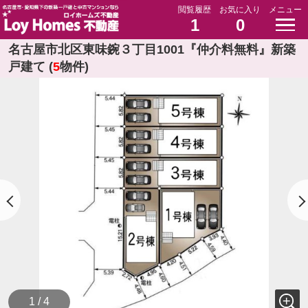
閲覧履歴
お気に入り
メニュー
1
0
名古屋市北区東味鋺３丁目1001『仲介料無料』新築
戸建て (
5
物件)
1 / 4