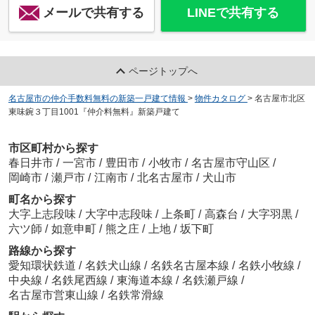
メールで共有する
LINEで共有する
ページトップへ
名古屋市の仲介手数料無料の新築一戸建て情報
>
物件カタログ
>
名古屋市北区
東味鋺３丁目1001『仲介料無料』新築戸建て
市区町村から探す
春日井市
/
一宮市
/
豊田市
/
小牧市
/
名古屋市守山区
/
岡崎市
/
瀬戸市
/
江南市
/
北名古屋市
/
犬山市
町名から探す
大字上志段味
/
大字中志段味
/
上条町
/
高森台
/
大字羽黒
/
六ツ師
/
如意申町
/
熊之庄
/
上地
/
坂下町
路線から探す
愛知環状鉄道
/
名鉄犬山線
/
名鉄名古屋本線
/
名鉄小牧線
/
中央線
/
名鉄尾西線
/
東海道本線
/
名鉄瀬戸線
/
名古屋市営東山線
/
名鉄常滑線