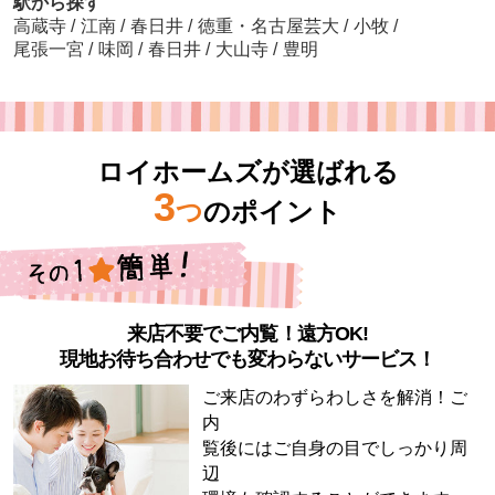
駅から探す
高蔵寺
/
江南
/
春日井
/
徳重・名古屋芸大
/
小牧
/
尾張一宮
/
味岡
/
春日井
/
大山寺
/
豊明
ロイホームズが選ばれる
3
つ
のポイント
来店不要でご内覧！遠方OK!
現地お待ち合わせでも変わらないサービス！
ご来店のわずらわしさを解消！ご
内
覧後にはご自身の目でしっかり周
辺