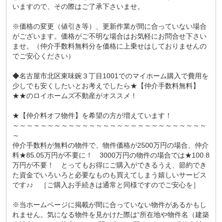
いますので、その際はご了承下さいませ。
※価格の変更（値引き等）、更新作業が間に合っていない場合
がございます。価格がご不明な場合はお気軽にお問合せ下さい
ませ。（仲介手数料無料分を価格に上乗せはしておりませんの
でご安心ください）
◆名古屋市北区東味鋺３丁目1001でのマイホーム購入で費用を
少しでも安くしたいとお考えでしたら★【仲介手数料無料】
★★のロイホームズ不動産がオススメ！
★【仲介料オフ物件】を希望の方が増えています！
～～～～～～～～～～～～～～～～～～～～～～～～～～～～
～
仲介手数料が無料の物件で、物件価格が2500万円の場合、仲介
料★85.05万円が不要に！ 3000万円の物件の場合では★100.8
万円が不要！ とってもお得にご購入ができるうえ、節約でき
た資金でいろいろと必要なものも買えてしまう嬉しいサービス
です♪♪ ［ご購入お手続きは通常と同様ですのでご安心を］
※当ホームページに掲載が間に合っていない物件があるかもし
れません。気になる物件を見かけた際は“所在地や物件名（建築