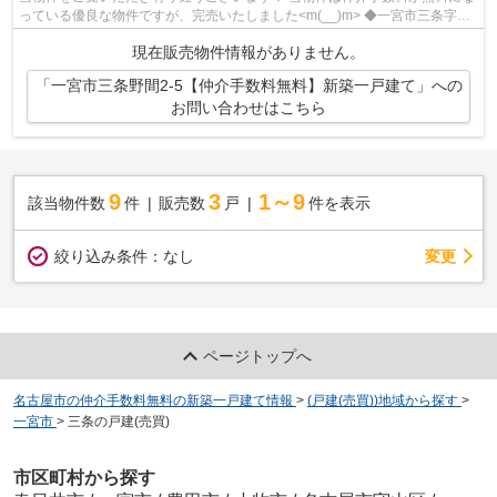
っている優良な物件ですが、完売いたしました<m(__)m> ◆一宮市三条字野
間でのマイホーム購入で費用...
現在販売物件情報がありません。
「一宮市三条野間2-5【仲介手数料無料】新築一戸建て」への
お問い合わせはこちら
9
3
1～9
該当物件数
件
販売数
戸
件を表示
変更
絞り込み条件：
なし
ページトップへ
名古屋市の仲介手数料無料の新築一戸建て情報
>
(戸建(売買))地域から探す
>
一宮市
>
三条の戸建(売買)
市区町村から探す