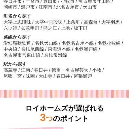
春日井市
/
一宮市
/
豊田市
/
小牧市
/
名古屋市守山区
/
岡崎市
/
瀬戸市
/
江南市
/
北名古屋市
/
犬山市
町名から探す
大字上志段味
/
大字中志段味
/
上条町
/
高森台
/
大字羽黒
/
六ツ師
/
如意申町
/
熊之庄
/
上地
/
坂下町
路線から探す
愛知環状鉄道
/
名鉄犬山線
/
名鉄名古屋本線
/
名鉄小牧線
/
中央線
/
名鉄尾西線
/
東海道本線
/
名鉄瀬戸線
/
名古屋市営東山線
/
名鉄常滑線
駅から探す
高蔵寺
/
江南
/
春日井
/
徳重・名古屋芸大
/
小牧
/
尾張一宮
/
味岡
/
大山寺
/
春日井
/
尾張瀬戸
ロイホームズが選ばれる
3
つ
のポイント