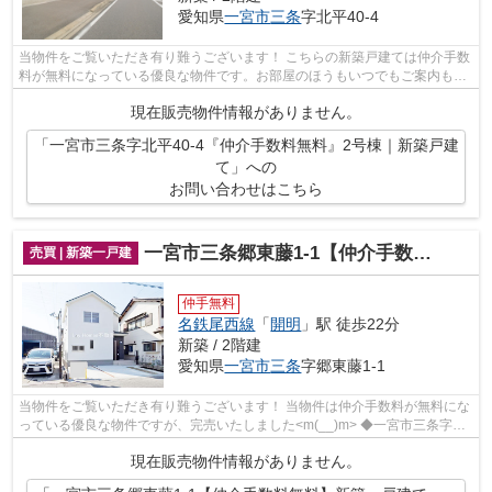
愛知県
一宮市
三条
字北平40-4
当物件をご覧いただき有り難うございます！ こちらの新築戸建ては仲介手数
料が無料になっている優良な物件です。お部屋のほうもいつでもご案内もさ
せて頂きますのでお気軽にお問合せ下...
現在販売物件情報がありません。
「一宮市三条字北平40-4『仲介手数料無料』2号棟｜新築戸建
て」への
お問い合わせはこちら
一宮市三条郷東藤1-1【仲介手数料無料】新築一戸建て
売買 | 新築一戸建
仲手無料
名鉄尾西線
「
開明
」駅 徒歩22分
新築 / 2階建
愛知県
一宮市
三条
字郷東藤1-1
当物件をご覧いただき有り難うございます！ 当物件は仲介手数料が無料にな
っている優良な物件ですが、完売いたしました<m(__)m> ◆一宮市三条字郷
東藤でのマイホーム購入で費...
現在販売物件情報がありません。