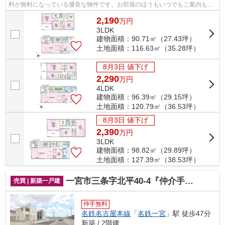
料が無料になっている優良な物件です。お部屋のほうもいつでもご案内もさ
せて頂きますのでお気軽にお問合せ下...
2,190
万
円
3LDK
建物面積：90.71㎡（27.43坪）
土地面積：116.63㎡（35.28坪）
8月3日 値下げ
2,290
万
円
4LDK
建物面積：96.39㎡（29.15坪）
土地面積：120.79㎡（36.53坪）
8月3日 値下げ
2,390
万
円
3LDK
建物面積：98.82㎡（29.89坪）
土地面積：127.39㎡（38.53坪）
一宮市三条字北平40-4『仲介手数料無料』2号棟｜新築戸建て
売買 | 新築一戸建
仲手無料
名鉄名古屋本線
「
名鉄一宮
」駅 徒歩47分
新築 / 2階建