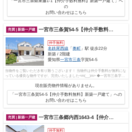
「一宮市三条郷東藤1-1【仲介手数料無料】新築一戸建て」へ
の
お問い合わせはこちら
一宮市三条賀54-5【仲介手数料無料】新築一戸建て
売買 | 新築一戸建
仲手無料
名鉄尾西線
「
奥町
」駅 徒歩22分
新築 / 2階建
愛知県
一宮市
三条
字賀54-5
当物件をご覧いただき有り難うございます！ 当物件は仲介手数料が無料にな
っている優良な物件ですが、完売いたしました<m(__)m> ◆一宮市三条字賀
でのマイホーム購入で費用を...
現在販売物件情報がありません。
「一宮市三条賀54-5【仲介手数料無料】新築一戸建て」への
お問い合わせはこちら
一宮市三条郷内西1643-4【仲介手数料無料】新築一戸建て
売買 | 新築一戸建
仲手無料