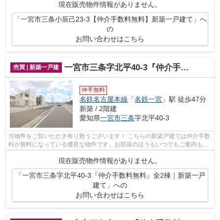
現在販売物件情報がありません。
「一宮市三条小辰己23-3【仲介手数料無料】新築一戸建て」へ
の
お問い合わせはこちら
一宮市三条字北平40-3『仲介手数料無料』全2棟｜新築一戸建て
売買 | 新築一戸建
仲手無料
名鉄名古屋本線
「
名鉄一宮
」駅 徒歩47分
新築 / 2階建
愛知県
一宮市
三条
字北平40-3
当物件をご覧いただき有り難うございます！ こちらの新築戸建ては仲介手数
料が無料になっている優良な物件です。お部屋のほうもいつでもご案内もさ
せて頂きますのでお気軽にお問合せ下...
現在販売物件情報がありません。
「一宮市三条字北平40-3『仲介手数料無料』全2棟｜新築一戸
建て」への
お問い合わせはこちら