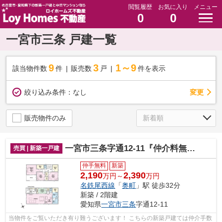
閲覧履歴
お気に入り
メニュー
0
0
一宮市三条 戸建一覧
9
3
1～9
該当物件数
件
販売数
戸
件を表示
変更
絞り込み条件：
なし
販売物件のみ
一宮市三条字通12-11『仲介料無料』新築戸建て
売買 | 新築一戸建
仲手無料
新築
2,190
2,390
万円～
万円
名鉄尾西線
「
奥町
」駅 徒歩32分
新築 / 2階建
愛知県
一宮市
三条
字通12-11
当物件をご覧いただき有り難うございます！ こちらの新築戸建ては仲介手数