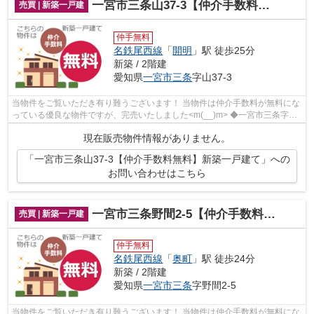
一宮市三条山37-3【仲介手数料無料】新築一戸建て
売買 | 新築一戸建
仲手無料
名鉄尾西線
「
開明
」駅 徒歩25分
新築 / 2階建
愛知県
一宮市
三条
字山37-3
当物件をご覧いただき有り難うございます！ 当物件は仲介手数料が無料にな
っている優良な物件ですが、完売いたしました<m(__)m> ◆一宮市三条字山
でのマイホーム購入で費用を...
現在販売物件情報がありません。
「一宮市三条山37-3【仲介手数料無料】新築一戸建て」への
お問い合わせはこちら
一宮市三条野間2-5【仲介手数料無料】新築一戸建て
売買 | 新築一戸建
仲手無料
名鉄尾西線
「
奥町
」駅 徒歩24分
新築 / 2階建
愛知県
一宮市
三条
字野間2-5
当物件をご覧いただき有り難うございます！ 当物件は仲介手数料が無料にな