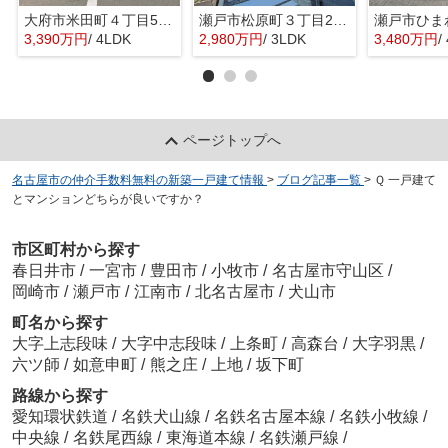
大府市米田町４丁目55『仲介料無料』新築戸建て
瀬戸市松原町３丁目252『仲介料無料』新築戸建て
3,390万円
/ 4LDK
2,980万円
/ 3LDK
3,480万円
/
ページトップへ
名古屋市の仲介手数料無料の新築一戸建て情報
>
ブログ記事一覧
>
Ｑ 一戸建て
とマンションどちらが良いですか？
市区町村から探す
春日井市
/
一宮市
/
豊田市
/
小牧市
/
名古屋市守山区
/
岡崎市
/
瀬戸市
/
江南市
/
北名古屋市
/
犬山市
町名から探す
大字上志段味
/
大字中志段味
/
上条町
/
高森台
/
大字羽黒
/
六ツ師
/
如意申町
/
熊之庄
/
上地
/
坂下町
路線から探す
愛知環状鉄道
/
名鉄犬山線
/
名鉄名古屋本線
/
名鉄小牧線
/
中央線
/
名鉄尾西線
/
東海道本線
/
名鉄瀬戸線
/