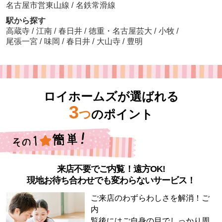
名古屋市営東山線
/
名鉄常滑線
駅から探す
高蔵寺
/
江南
/
春日井
/
徳重・名古屋芸大
/
小牧
/
尾張一宮
/
味岡
/
春日井
/
大山寺
/
豊明
ロイホームズが選ばれる
3
つ
のポイント
来店不要でご内覧！遠方OK!
現地お待ち合わせでも変わらないサービス！
ご来店のわずらわしさを解消！ご
内
覧後にはご自身の目でしっかり周