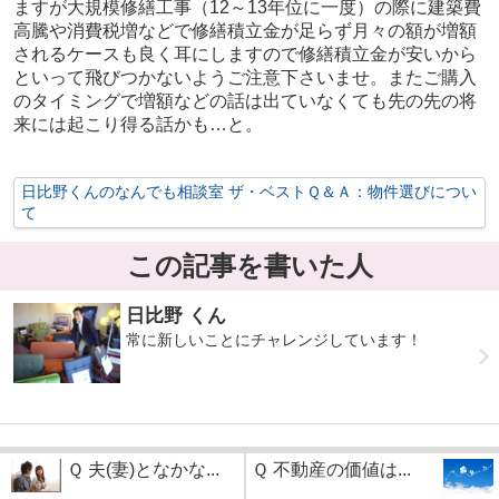
ますが大規模修繕工事（
12
～
13
年位に一度）の際に建築費
高騰や消費税増などで修繕積立金が足らず月々の額が増額
されるケースも良く耳にしますので修繕積立金が安いから
といって飛びつかないようご注意下さいませ。またご購入
のタイミングで増額などの話は出ていなくても先の先の将
来には起こり得る話かも…と。
日比野くんのなんでも相談室 ザ・ベストＱ＆Ａ：物件選びについ
て
この記事を書いた人
日比野 くん
常に新しいことにチャレンジしています！
Ｑ 夫(妻)となかな...
Ｑ 不動産の価値は...