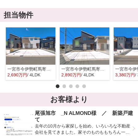
担当物件
一宮市今伊勢町馬寄字上畑田41-1『仲介料無料』新築戸建て
一宮市今伊勢町馬寄字上畑田41-1『仲介料無料』新築戸建て
2,690万円
/ 4LDK
2,890万円
/ 4LDK
3,380万円
/
お客様より
尾張旭市 _N ALMOND様 ／ 新築戸建
て
去年の10月から家探しを始め、いろいろな不動産
会社を見てきました。家そのものももちろん一番