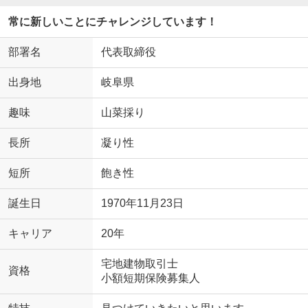
常に新しいことにチャレンジしています！
部署名
代表取締役
出身地
岐阜県
趣味
山菜採り
長所
凝り性
短所
飽き性
誕生日
1970年11月23日
キャリア
20年
宅地建物取引士
資格
小額短期保険募集人