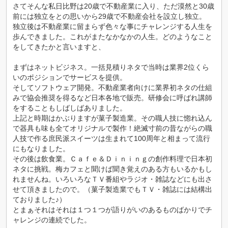
さてそんな私日比野は20歳で不動産業に入り、ただ漠然と30歳
前には独立をとの思いから29歳で不動産会社を設立し独立。
独立後は不動産業に留まらず色々な事にチャレンジする人生を
歩んできました。これがまたなかなかの人生。どのようなこと
をしてきたかと言いますと、
まずはネットビジネス。一括見積りネタで当時は業界2位くら
いのポジションでサービスを提供。
そしてソフトウェア開発。不動産業者向けに業界初ネタの仕組
みで協会推奨を得るなど日本各地で販売。研修会に呼ばれ講師
をすることもしばしばありました。
上記と時期はかぶりますが菓子製造業。その職人技に惚れ込ん
で器具も味も全てオリジナルで製作！絶滅寸前の昔ながらの職
人技で作る庶民派スイーツは生まれて100周年と相まって流行
にもなりました。
その後は飲食業。Ｃａｆｅ＆Ｄｉｎｉｎｇの創作料理で日本初
ネタに挑戦。梅カフェと聞けば聞き覚えのある方もいるかもし
れませんね。いろいろなＴＶ番組やラジオ・雑誌などにも出さ
せて頂きましたので。（菓子製造業でもＴＶ・雑誌には結構出
ておりました♪）
とまぁそれはそれは１つ１つが語りがいのあるものばかりでチ
ャレンジの連続でした。