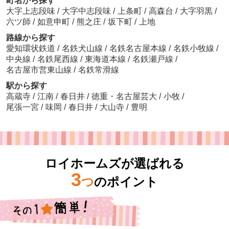
町名から探す
大字上志段味
/
大字中志段味
/
上条町
/
高森台
/
大字羽黒
/
六ツ師
/
如意申町
/
熊之庄
/
坂下町
/
上地
路線から探す
愛知環状鉄道
/
名鉄犬山線
/
名鉄名古屋本線
/
名鉄小牧線
/
中央線
/
名鉄尾西線
/
東海道本線
/
名鉄瀬戸線
/
名古屋市営東山線
/
名鉄常滑線
駅から探す
高蔵寺
/
江南
/
春日井
/
徳重・名古屋芸大
/
小牧
/
尾張一宮
/
味岡
/
春日井
/
大山寺
/
豊明
ロイホームズが選ばれる
3
つ
のポイント