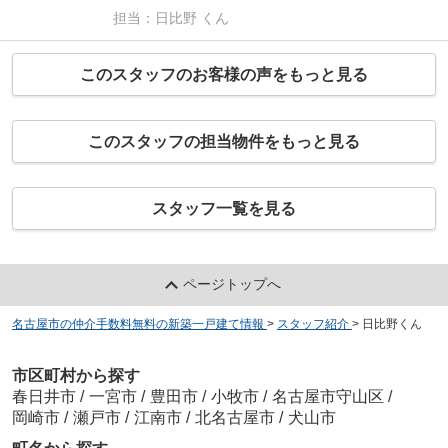
気に入ったのですが、日比野さんに仲介していた
担当：日比野 くん
だけたことで、家を購入した満足度がさらに高ま
りました。 最初は口コミの⭐︎5を見て、「本当
に？」と半信半疑でお伺いしましたが、お話しし
このスタッフのお客様の声をもっと見る
てみて納得の⭐︎5でした。⭐︎10があるなら⭐︎10を付
けたいくらいです。 これまでお会いした他の不
動産会社の担当者では考えられないほど、親身
このスタッフの担当物件をもっと見る
で、丁寧で、レスポンスもとても早く対応してく
ださいました。仲介手数料が無料なのに、「どう
してここまでしてくださるんだろう」と不思議に
思うくらい、最後まで誠実で丁寧な対応でした。
スタッフ一覧を見る
人柄も素晴らしく、説明も分かりやすく的確で、
身内や大切な友人が家を買うなら、100％自信を
持っておすすめできます。 主人が外国人で、書
類を書くのに時間がかかってしまった際も、「綺
ページトップへ
麗に書けていて良かったです」と優しく声をかけ
てくださり、その一言がとても嬉しかったです。
名古屋市の仲介手数料無料の新築一戸建て情報
>
スタッフ紹介
>
日比野くん
最後の最後までアフターフォローも完璧でした。
もし家の購入で悩んでいる方がいるなら、ロイホ
市区町村から探す
ームズさんを全力でおすすめします。「この人か
春日井市
/
一宮市
/
豊田市
/
小牧市
/
名古屋市守山区
/
ら家を買いたい」と心から思える、そんな担当者
岡崎市
/
瀬戸市
/
江南市
/
北名古屋市
/
犬山市
でした。 私も主人も大満足です。本当にありが
とうございました。