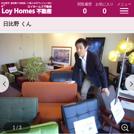
閲覧履歴
お気に入り
メニュー
0
0
日比野 くん
1 / 3