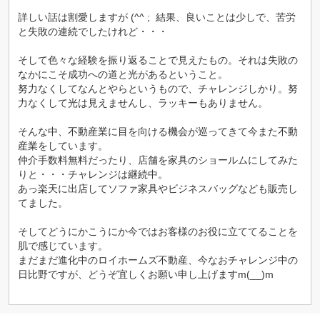
詳しい話は割愛しますが (^^ ; 結果、良いことは少しで、苦労
と失敗の連続でしたけれど・・・
そして色々な経験を振り返ることで見えたもの。それは失敗の
なかにこそ成功への道と光があるということ。
努力なくしてなんとやらというもので、チャレンジしかり。努
力なくして光は見えませんし、ラッキーもありません。
そんな中、不動産業に目を向ける機会が巡ってきて今また不動
産業をしています。
仲介手数料無料だったり、店舗を家具のショールムにしてみた
りと・・・チャレンジは継続中。
あっ楽天に出店してソファ家具やビジネスバッグなども販売し
てました。
そしてどうにかこうにか今ではお客様のお役に立ててることを
肌で感じています。
まだまだ進化中のロイホームズ不動産、今なおチャレンジ中の
日比野ですが、どうぞ宜しくお願い申し上げますm(__)m