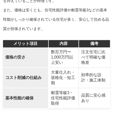
を抑えていることが特徴です。
また、価格は安くとも、住宅性能評価や耐震等級3などの基本
性能がしっかり確保されている住宅が多く、安心して住める品
質が担保されています。
メリット項目
内容
備考
数百万円〜
注文住宅に比
価格の安さ
1,000万円以
べて明確な価
上安い
格差
大量仕入れ・
効率的な設
コスト削減の仕組み
規格化・短工
計・施工体制
期
耐震等級3・
品質に安心感
基本性能の確保
住宅性能評価
あり
取得