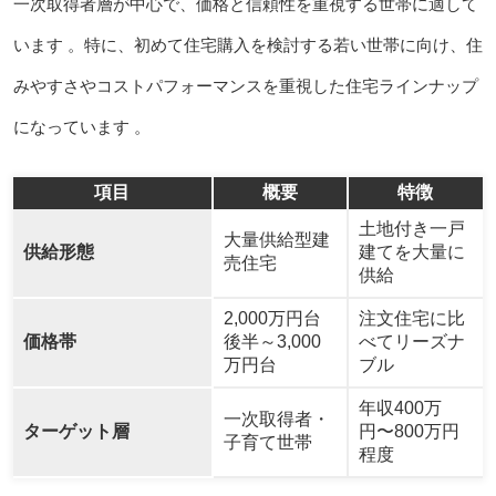
一次取得者層が中心で、価格と信頼性を重視する世帯に適して
います 。特に、初めて住宅購入を検討する若い世帯に向け、住
みやすさやコストパフォーマンスを重視した住宅ラインナップ
になっています 。
項目
概要
特徴
土地付き一戸
大量供給型建
供給形態
建てを大量に
売住宅
供給
2,000万円台
注文住宅に比
価格帯
後半～3,000
べてリーズナ
万円台
ブル
年収400万
一次取得者・
ターゲット層
円〜800万円
子育て世帯
程度