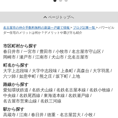
ページトップへ
名古屋市の仲介手数料無料の新築一戸建て情報
>
ブログ記事一覧
>
パワービル
ダー住宅のメリットは何か？デメリットや選び方も紹介
市区町村から探す
春日井市
/
一宮市
/
豊田市
/
小牧市
/
名古屋市守山区
/
岡崎市
/
瀬戸市
/
江南市
/
犬山市
/
北名古屋市
町名から探す
大字上志段味
/
大字中志段味
/
上条町
/
高森台
/
大字羽黒
/
六ツ師
/
如意申町
/
熊之庄
/
坂下町
/
上地
路線から探す
愛知環状鉄道
/
名鉄犬山線
/
名鉄名古屋本線
/
名鉄小牧線
/
中央線
/
名鉄尾西線
/
東海道本線
/
名鉄瀬戸線
/
名古屋市営東山線
/
名鉄三河線
駅から探す
高蔵寺
/
江南
/
春日井
/
徳重・名古屋芸大
/
小牧
/