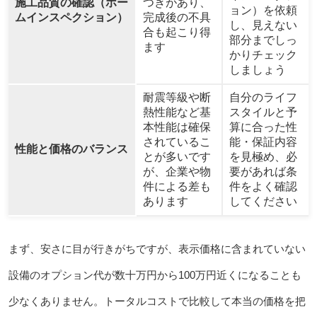
施工品質の確認（ホー
つきがあり、
ョン）を依頼
ムインスペクション）
完成後の不具
し、見えない
合も起こり得
部分までしっ
ます
かりチェック
しましょう
耐震等級や断
自分のライフ
熱性能など基
スタイルと予
本性能は確保
算に合った性
されているこ
能・保証内容
性能と価格のバランス
とが多いです
を見極め、必
が、企業や物
要があれば条
件による差も
件をよく確認
あります
してください
まず、安さに目が行きがちですが、表示価格に含まれていない
設備のオプション代が数十万円から100万円近くになることも
少なくありません。トータルコストで比較して本当の価格を把