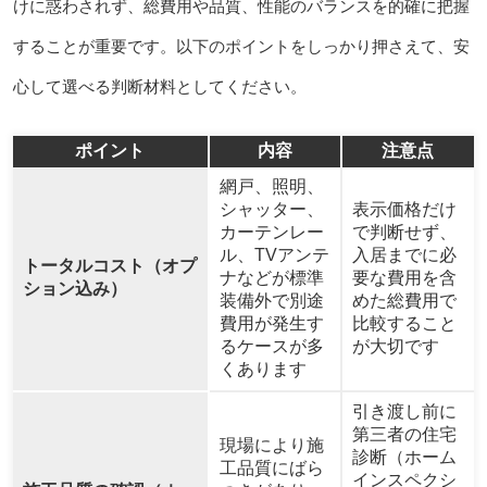
けに惑わされず、総費用や品質、性能のバランスを的確に把握
することが重要です。以下のポイントをしっかり押さえて、安
心して選べる判断材料としてください。
ポイント
内容
注意点
網戸、照明、
シャッター、
表示価格だけ
カーテンレー
で判断せず、
ル、TVアンテ
入居までに必
トータルコスト（オプ
ナなどが標準
要な費用を含
ション込み）
装備外で別途
めた総費用で
費用が発生す
比較すること
るケースが多
が大切です
くあります
引き渡し前に
第三者の住宅
現場により施
診断（ホーム
工品質にばら
インスペクシ