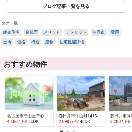
ブログ記事一覧を見る
タグ一覧
建売住宅
金銭面
メリット
デメリット
注意点
費用
土地
価格
構造
建物
住宅性能評価
おすすめ物件
名古屋市守山区幸心２丁目435『仲介料無料』新築戸建て
春日井市牛山町1413-8『仲介料無料』新築戸建て
4,180万円
/ 3LDK
2,899万円
/ 4LDK
3,280万円
/