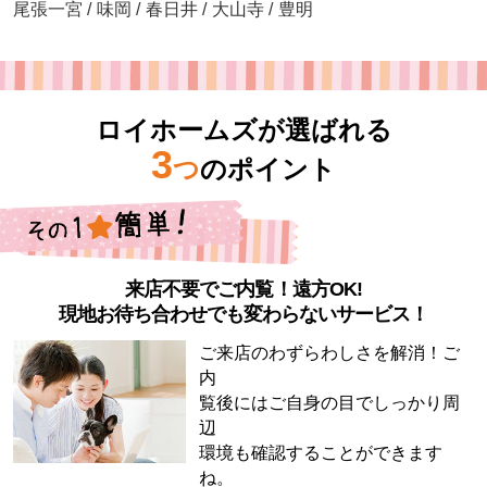
尾張一宮
/
味岡
/
春日井
/
大山寺
/
豊明
ロイホームズが選ばれる
3
つ
のポイント
来店不要でご内覧！遠方OK!
現地お待ち合わせでも変わらないサービス！
ご来店のわずらわしさを解消！ご
内
覧後にはご自身の目でしっかり周
辺
環境も確認することができます
ね。