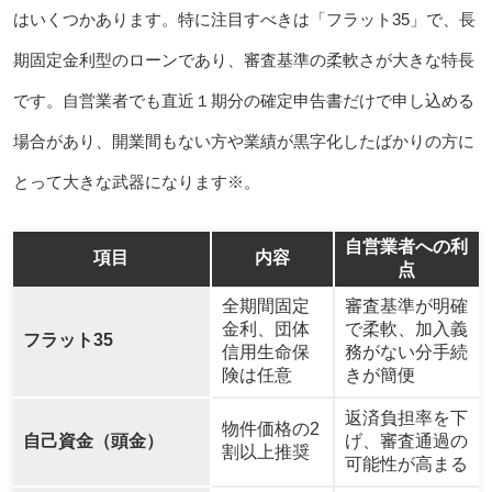
はいくつかあります。特に注目すべきは「フラット35」で、長
期固定金利型のローンであり、審査基準の柔軟さが大きな特長
です。自営業者でも直近１期分の確定申告書だけで申し込める
場合があり、開業間もない方や業績が黒字化したばかりの方に
とって大きな武器になります※。
自営業者への利
項目
内容
点
全期間固定
審査基準が明確
金利、団体
で柔軟、加入義
フラット35
信用生命保
務がない分手続
険は任意
きが簡便
返済負担率を下
物件価格の2
自己資金（頭金）
げ、審査通過の
割以上推奨
可能性が高まる