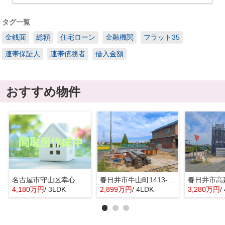
タグ一覧
金銭面
総額
住宅ローン
金融機関
フラット35
連帯保証人
連帯債務者
借入金額
おすすめ物件
名古屋市守山区幸心２丁目435『仲介料無料』新築戸建て
春日井市牛山町1413-8『仲介料無料』新築戸建て
4,180万円
/ 3LDK
2,899万円
/ 4LDK
3,280万円
/