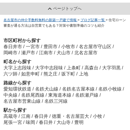
ページトップへ
名古屋市の仲介手数料無料の新築一戸建て情報
>
ブログ記事一覧
>
住宅ローン
審査が通る方法は自営業でもある？対策や書類準備のコツも紹介
市区町村から探す
春日井市
/
一宮市
/
豊田市
/
小牧市
/
名古屋市守山区
/
岡崎市
/
瀬戸市
/
江南市
/
犬山市
/
北名古屋市
町名から探す
大字上志段味
/
大字中志段味
/
上条町
/
高森台
/
大字羽黒
/
六ツ師
/
如意申町
/
熊之庄
/
坂下町
/
上地
路線から探す
愛知環状鉄道
/
名鉄犬山線
/
名鉄名古屋本線
/
名鉄小牧線
/
中央線
/
名鉄尾西線
/
東海道本線
/
名鉄瀬戸線
/
名古屋市営東山線
/
名鉄三河線
駅から探す
高蔵寺
/
江南
/
春日井
/
徳重・名古屋芸大
/
小牧
/
尾張一宮
/
味岡
/
春日井
/
大山寺
/
豊明