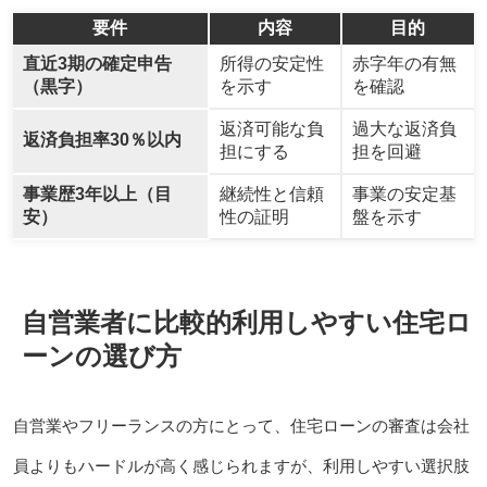
要件
内容
目的
直近3期の確定申告
所得の安定性
赤字年の有無
（黒字）
を示す
を確認
返済可能な負
過大な返済負
返済負担率30％以内
担にする
担を回避
事業歴3年以上（目
継続性と信頼
事業の安定基
安）
性の証明
盤を示す
自営業者に比較的利用しやすい住宅ロ
ーンの選び方
自営業やフリーランスの方にとって、住宅ローンの審査は会社
員よりもハードルが高く感じられますが、利用しやすい選択肢