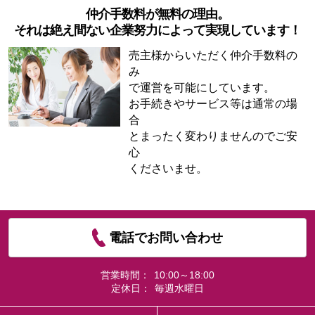
仲介手数料が無料の理由。
それは絶え間ない企業努力によって実現しています！
売主様からいただく仲介手数料の
み
で運営を可能にしています。
お手続きやサービス等は通常の場
合
とまったく変わりませんのでご安
心
くださいませ。
電話でお問い合わせ
営業時間：
10:00～18:00
定休日：
毎週水曜日