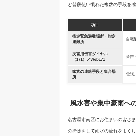
ど普段使い慣れた複数の手段を確
項目
指定緊急避難場所・指定
自宅
避難所
災害用伝言ダイヤル
音声
（171）／Web171
家族の連絡手段と集合場
電話
所
風水害や集中豪雨へ
名古屋市南区にお住まいの皆さま
の掃除をして雨水の流れをよくし