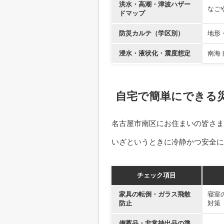
洪水・高潮・津波ハザー
なご
ドマップ
防災カルテ（学区別）
地形
浸水・液状化・震度想定
南海
自宅で簡単にできる
名古屋市南区にお住まいの皆さま
いざというときに冷静かつ安全
チェック項目
家具の転倒・ガラス飛散
寝室
防止
対策
備蓄品・非常持出品の準