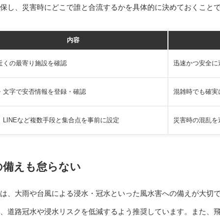
保し、災害時にどこで誰と合流するかを具体的に決めておくこと
内容
近くの最寄り施設を確認
迅速かつ安全に
・文字で安否情報を登録・確認
混雑時でも確実
、LINEなど複数手段と集合点を事前に設定
災害時の混乱を
の備えも怠らない
は、大雨や台風による浸水・冠水といった風水害への備えが大切
、道路冠水や浸水リスクを低減するよう推奨しています。また、