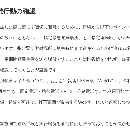
難行動の確認
生した際に慌てず適切に避難するために、日頃から以下のポイン
の改正にともない、「指定緊急避難場所」と「指定避難所」が区分
います。指定緊急避難場所は災害時にまず命を守るために逃れる
一定期間避難生活を送る場所です。これらは区役所を問わず、最
確認しておくことが重要です
用伝言ダイヤル（171）」および「災害用伝言板（Web171）」
再生でき、固定電話・携帯電話・PHS・公衆電話などで利用可能です
録・確認が可能で、NTT東西が提供するWebサービスと連携しつ
家族間で連絡手段と集合場所を事前に話し合っておくことが欠かせま