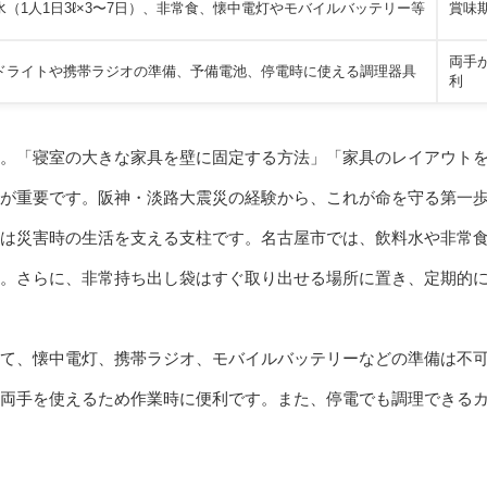
水（1人1日3ℓ×3〜7日）、非常食、懐中電灯やモバイルバッテリー等
賞味
両手
ドライトや携帯ラジオの準備、予備電池、停電時に使える調理器具
利
。「寝室の大きな家具を壁に固定する方法」「家具のレイアウト
が重要です。阪神・淡路大震災の経験から、これが命を守る第一
は災害時の生活を支える支柱です。名古屋市では、飲料水や非常食
。さらに、非常持ち出し袋はすぐ取り出せる場所に置き、定期的
て、懐中電灯、携帯ラジオ、モバイルバッテリーなどの準備は不
両手を使えるため作業時に便利です。また、停電でも調理できる