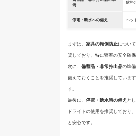
飲料
備
停電・断水への備え
ヘッ
まずは、
家具の転倒防止
について
奨しており、特に寝室の安全確保
次に、
備蓄品・非常持出品
の準備
備えておくことを推奨しています
す。
最後に、
停電・断水時の備え
とし
ドライトの使用を推奨しており、
と安心です。