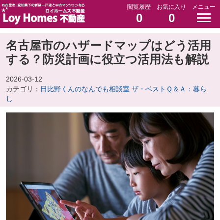
閲覧履歴
お気に入り
メニュー
0
0
名古屋市のハザードマップはどう活用
する？防災計画に役立つ活用法も解説
2026-03-12
カテゴリ：
日比野くんのなんでも相談室 ザ・ベストＱ＆Ａ：暮ら
し