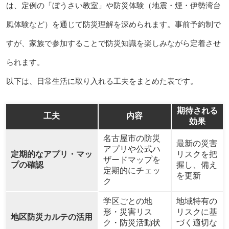
は、定例の「ぼうさい教室」や防災体験（地震・煙・伊勢湾台
風体験など）を通じて防災理解を深められます。事前予約制で
すが、家族で参加することで防災知識を楽しみながら定着させ
られます。
以下は、日常生活に取り入れる工夫をまとめた表です。
期待される
工夫
内容
効果
名古屋市の防災
最新の災害
アプリや公式ハ
定期的なアプリ・マッ
リスクを把
ザードマップを
プの確認
握し、備え
定期的にチェッ
を更新
ク
学区ごとの地
地域特有の
形・災害リス
リスクに基
地区防災カルテの活用
ク・防災活動状
づく適切な