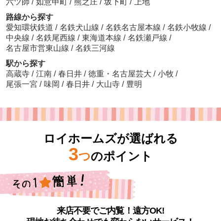
六ツ師
/
如意申町
/
熊之庄
/
坂下町
/
上地
路線から探す
愛知環状鉄道
/
名鉄犬山線
/
名鉄名古屋本線
/
名鉄小牧線
/
中央線
/
名鉄尾西線
/
東海道本線
/
名鉄瀬戸線
/
名古屋市営東山線
/
名鉄三河線
駅から探す
高蔵寺
/
江南
/
春日井
/
徳重・名古屋芸大
/
小牧
/
尾張一宮
/
味岡
/
春日井
/
大山寺
/
豊明
ロイホームズが選ばれる
3
つ
のポイント
来店不要でご内覧！遠方OK!