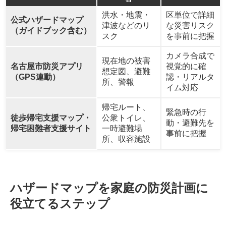
洪水・地震・
区単位で詳細
公式ハザードマップ
津波などのリ
な災害リスク
（ガイドブック含む）
スク
を事前に把握
カメラ合成で
現在地の被害
名古屋市防災アプリ
視覚的に確
想定図、避難
（GPS連動）
認・リアルタ
所、警報
イム対応
帰宅ルート、
緊急時の行
徒歩帰宅支援マップ・
公衆トイレ、
動・避難先を
帰宅困難者支援サイト
一時避難場
事前に把握
所、収容施設
ハザードマップを家庭の防災計画に
役立てるステップ