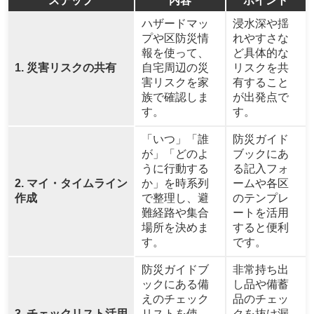
ステップ
内容
ポイント
ハザードマッ
浸水深や揺
プや区防災情
れやすさな
報を使って、
ど具体的な
1. 災害リスクの共有
自宅周辺の災
リスクを共
害リスクを家
有すること
族で確認しま
が出発点で
す。
す。
「いつ」「誰
防災ガイド
が」「どのよ
ブックにあ
うに行動する
る記入フォ
2. マイ・タイムライン
か」を時系列
ームや各区
作成
で整理し、避
のテンプレ
難経路や集合
ートを活用
場所を決めま
すると便利
す。
です。
防災ガイドブ
非常持ち出
ックにある備
し品や備蓄
えのチェック
品のチェッ
3. チェックリスト活用
リストを使
クを抜け漏