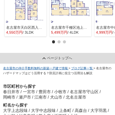
名古屋市天白区西入町259『仲介料無料』新築戸建て
名古屋市千種区池上町１丁目1-47『仲介料無料』新築戸建て
4,550万円
/ 3LDK
5,499万円
/ 4LDK
4,999万円
/
ページトップへ
名古屋市の仲介手数料無料の新築一戸建て情報
>
ブログ記事一覧
>
名古屋市の
ハザードマップはどう活用する？防災計画に役立つ活用法も解説
市区町村から探す
春日井市
/
一宮市
/
豊田市
/
小牧市
/
名古屋市守山区
/
岡崎市
/
瀬戸市
/
江南市
/
犬山市
/
北名古屋市
町名から探す
大字上志段味
/
大字中志段味
/
上条町
/
高森台
/
大字羽黒
/