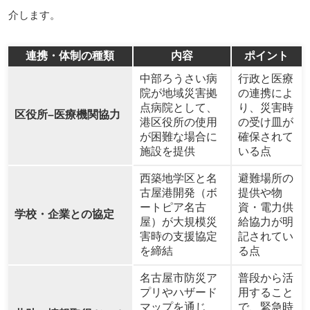
介します。
連携・体制の種類
内容
ポイント
中部ろうさい病
行政と医療
院が地域災害拠
の連携によ
点病院として、
り、災害時
区役所–医療機関協力
港区役所の使用
の受け皿が
が困難な場合に
確保されて
施設を提供
いる点
西築地学区と名
避難場所の
古屋港開発（ボ
提供や物
ートピア名古
資・電力供
学校・企業との協定
屋）が大規模災
給協力が明
害時の支援協定
記されてい
を締結
る点
名古屋市防災ア
普段から活
プリやハザード
用すること
マップを通じ
で、緊急時