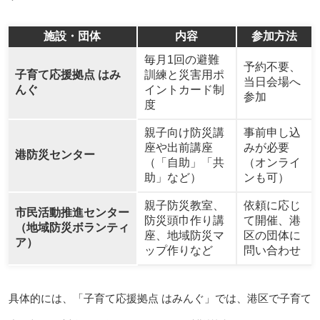
施設・団体
内容
参加方法
毎月1回の避難
予約不要、
子育て応援拠点 はみ
訓練と災害用ポ
当日会場へ
んぐ
イントカード制
参加
度
親子向け防災講
事前申し込
座や出前講座
みが必要
港防災センター
（「自助」「共
（オンライ
助」など）
ンも可）
親子防災教室、
依頼に応じ
市民活動推進センター
防災頭巾作り講
て開催、港
（地域防災ボランティ
座、地域防災マ
区の団体に
ア）
ップ作りなど
問い合わせ
具体的には、「子育て応援拠点 はみんぐ」では、港区で子育て