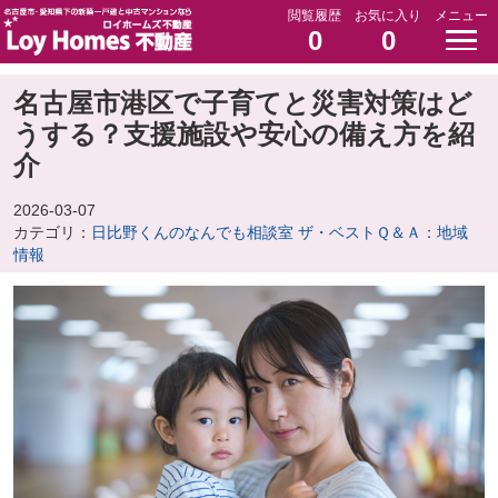
閲覧履歴
お気に入り
メニュー
0
0
名古屋市港区で子育てと災害対策はど
うする？支援施設や安心の備え方を紹
介
2026-03-07
カテゴリ：
日比野くんのなんでも相談室 ザ・ベストＱ＆Ａ：地域
情報