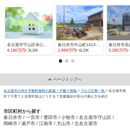
名古屋市守山区幸心２丁目435『仲介料無料』新築戸建て
春日井市牛山町1413-8『仲介料無料』新築戸建て
4,180万円
/ 3LDK
2,899万円
/ 4LDK
3,280万円
/
ページトップへ
名古屋市の仲介手数料無料の新築一戸建て情報
>
ブログ記事一覧
>
名古屋市港
区で子育てと災害対策はどうする？支援施設や安心の備え方を紹介
市区町村から探す
春日井市
/
一宮市
/
豊田市
/
小牧市
/
名古屋市守山区
/
岡崎市
/
瀬戸市
/
江南市
/
犬山市
/
北名古屋市