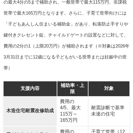
の最大4分の5まで補助され、一般世帯で最大115万円、非課税
世帯で最大165万円となります。さらに、子育て世帯向けには
「子どもあんしん住まいる補助金」があり、転落防止手すりや
鍵付きクレセント錠、チャイルドゲートの設置などに対して、
費用の2分の1（上限20万円）が補助されます（※対象は2026年
3月31日までに12歳になる子どもがいる世帯または妊娠中の世
帯）
補助率・上
支援内容
対象
限
費用の
4/5、最大
耐震診断で基準
木造住宅耐震改修助成
115万～
未達の住宅
165万円
費用の
子育て世帯（12