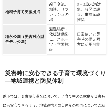
親子交流、
0～3歳未満対
相談、リフ
象。各区に設
地域子育て支援拠点
レッシュの
置。事前確認
場
推奨
避難場所・
救援活動拠
日常使いと災
稲永公園（災害対応型
点、スポー
害時の備え両
モデル公園）
ツ・学習施
方に活用可能
設
災害時に安心できる子育て環境づくり
—地域連携と防災体制
以下では、名古屋市港区において、子育て中のご家庭が災害時
にも安心できるよう、地域連携と防災体制の整備についてご紹