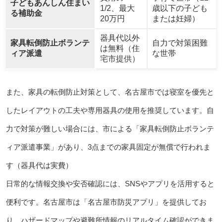
子どもあんしん住まい
1/2、最大
歳以下の子ども
る補助金
20万円
または妊婦）
器具代以外
家具転倒防止ボランテ
自力で対策困難
は無料（住
ィア派遣
な世帯
宅市提供）
また、家具の転倒防止対策として、名古屋市では寝室を優先と
したレイアウトの工夫や専用器具の使用を推奨しています。自
力で対策が難しい場合には、市による「家具転倒防止ボランテ
ィア派遣事業」があり、3点までの家具固定が無償で行われま
す（器具代は実費）
日常的な情報交換や安否確認には、SNSやアプリを活用すると
便利です。名古屋市は「名古屋市防災アプリ」を提供してお
り、ハザードマップや避難所情報のリアルタイム確認ができま