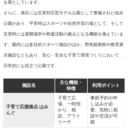
を果たしています。
さらに、港区には災害対応型モデル公園として整備された稲永
公園があり、平常時はスポーツや自然学習の場として、そして
災害時には避難場所や救援活動の拠点となる機能を備えていま
す。園内には多目的スポーツ施設のほか、野鳥観察館や教育展
示施設などもあり、安心・安全な子育て環境づくりにおいて、
日常的にも役立つ公園です。
主な機能・
施設名
利用ポイント
特徴
子育て広
事前予約や申
場、一時預
し込みが必
子育て応援拠点 はみ
かり、相
要。気軽に相
んぐ
談、アウト
談や交流が可
リーチ
能