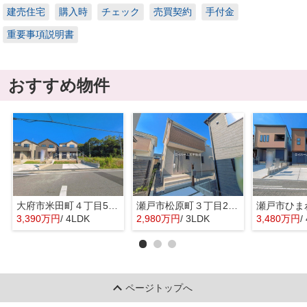
建売住宅
購入時
チェック
売買契約
手付金
重要事項説明書
おすすめ物件
大府市米田町４丁目55『仲介料無料』新築戸建て
瀬戸市松原町３丁目252『仲介料無料』新築戸建て
3,390万円
/ 4LDK
2,980万円
/ 3LDK
3,480万円
/
ページトップへ