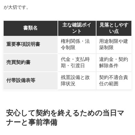
が大切です。
主な確認ポイ
見落としやす
書類名
ント
い点
権利関係・法
用途制限や建
重要事項説明書
令制限
築制限
代金・支払時
違約金・契約
売買契約書
期・引渡日
解除条件
残置設備と故
契約不適合責
付帯設備表等
障状況
任の範囲
安心して契約を終えるための当日マ
ナーと事前準備