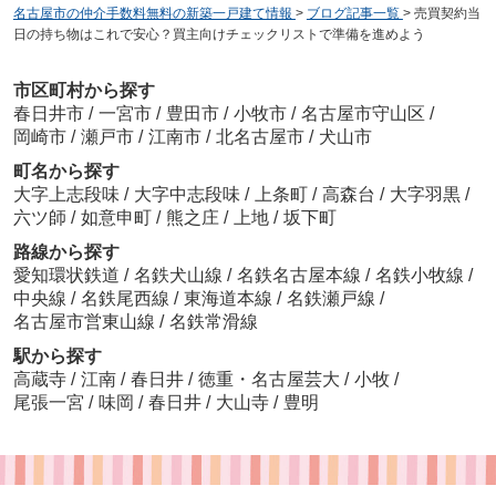
名古屋市の仲介手数料無料の新築一戸建て情報
>
ブログ記事一覧
>
売買契約当
日の持ち物はこれで安心？買主向けチェックリストで準備を進めよう
市区町村から探す
春日井市
/
一宮市
/
豊田市
/
小牧市
/
名古屋市守山区
/
岡崎市
/
瀬戸市
/
江南市
/
北名古屋市
/
犬山市
町名から探す
大字上志段味
/
大字中志段味
/
上条町
/
高森台
/
大字羽黒
/
六ツ師
/
如意申町
/
熊之庄
/
上地
/
坂下町
路線から探す
愛知環状鉄道
/
名鉄犬山線
/
名鉄名古屋本線
/
名鉄小牧線
/
中央線
/
名鉄尾西線
/
東海道本線
/
名鉄瀬戸線
/
名古屋市営東山線
/
名鉄常滑線
駅から探す
高蔵寺
/
江南
/
春日井
/
徳重・名古屋芸大
/
小牧
/
尾張一宮
/
味岡
/
春日井
/
大山寺
/
豊明