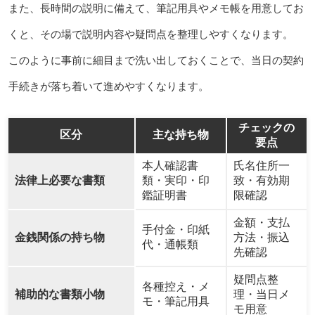
また、長時間の説明に備えて、筆記用具やメモ帳を用意してお
くと、その場で説明内容や疑問点を整理しやすくなります。
このように事前に細目まで洗い出しておくことで、当日の契約
手続きが落ち着いて進めやすくなります。
チェックの
区分
主な持ち物
要点
本人確認書
氏名住所一
法律上必要な書類
類・実印・印
致・有効期
鑑証明書
限確認
金額・支払
手付金・印紙
金銭関係の持ち物
方法・振込
代・通帳類
先確認
疑問点整
各種控え・メ
補助的な書類小物
理・当日メ
モ・筆記用具
モ用意