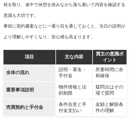
裕を取り、途中で休憩を挟みながら落ち着いて内容を確認する
意識も大切です。
事前に契約書案などに一通り目を通しておくと、当日の説明が
より理解しやすくなり、安心感も高まります。
買主の意識ポ
項目
主な内容
イント
説明・署名・
所要時間に余
全体の流れ
手付金
裕確保
物件情報と法
疑問点はその
重要事項説明
的制限
場で質問
条件合意と手
金額と解除条
売買契約と手付金
付金支払い
件の理解