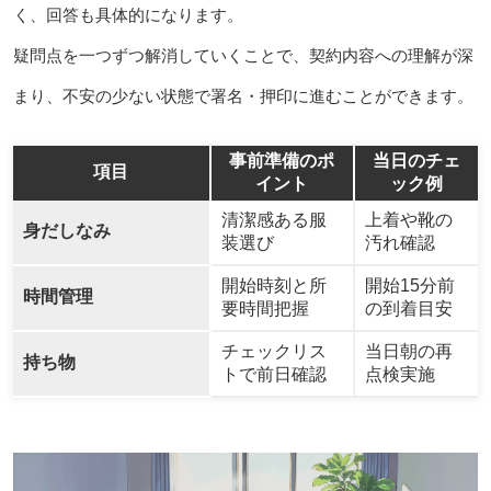
く、回答も具体的になります。
疑問点を一つずつ解消していくことで、契約内容への理解が深
まり、不安の少ない状態で署名・押印に進むことができます。
事前準備のポ
当日のチェ
項目
イント
ック例
清潔感ある服
上着や靴の
身だしなみ
装選び
汚れ確認
開始時刻と所
開始15分前
時間管理
要時間把握
の到着目安
チェックリス
当日朝の再
持ち物
トで前日確認
点検実施