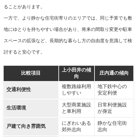
ることがあります。
一方で、より静かな住宅街寄りのエリアでは、同じ予算でも敷
地にゆとりを持ちやすい場合があり、将来の間取り変更や駐車
スペースの拡張など、長期的な暮らし方の自由度を意識して検
討すると安心です。
上小田井の傾
比較項目
庄内通の傾向
向
複数路線利用
地下鉄中心の
交通利便性
しやすい
安定利便
大型商業施設
日常利便施設
生活環境
と車利用
が身近
にぎわいある
静かな住宅街
戸建て向き雰囲気
郊外志向
志向