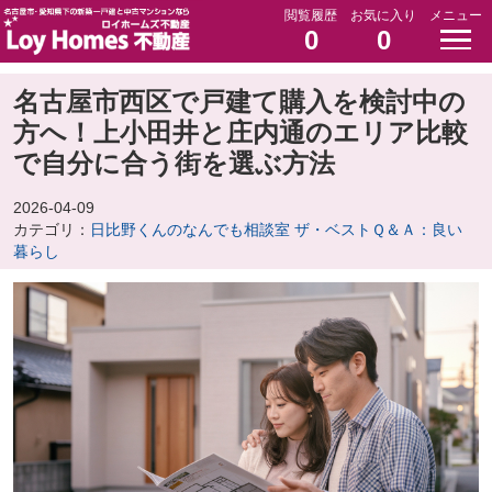
閲覧履歴
お気に入り
メニュー
0
0
名古屋市西区で戸建て購入を検討中の
方へ！上小田井と庄内通のエリア比較
で自分に合う街を選ぶ方法
2026-04-09
カテゴリ：
日比野くんのなんでも相談室 ザ・ベストＱ＆Ａ：良い
暮らし