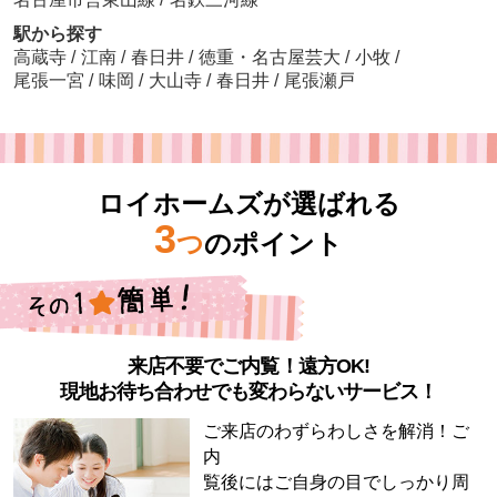
駅から探す
高蔵寺
/
江南
/
春日井
/
徳重・名古屋芸大
/
小牧
/
尾張一宮
/
味岡
/
大山寺
/
春日井
/
尾張瀬戸
ロイホームズが選ばれる
3
つ
のポイント
来店不要でご内覧！遠方OK!
現地お待ち合わせでも変わらないサービス！
ご来店のわずらわしさを解消！ご
内
覧後にはご自身の目でしっかり周