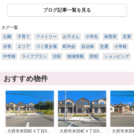
ブログ記事一覧を見る
タグ一覧
公園
子育て
ファミリー
お子さん
小学生
保育所
災害
水害
エリア
ゴミ置き場
町内会
自治体
交通
小学校
中学校
ライフプラン
治安
地域情報
防犯
ショッピング
おすすめ物件
大府市米田町４丁目55『仲介料無料』新築戸建て
大府市米田町４丁目55『仲介料無料』新築戸建て