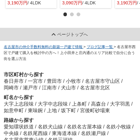
3,190万円
/ 4LDK
3,090万円
/ 4LDK
3,190万円
/
ページトップへ
名古屋市の仲介手数料無料の新築一戸建て情報
>
ブログ記事一覧
>
名古屋市西
区で戸建て購入を検討中の方へ！上小田井と庄内通のエリア比較で自分に合う
街を選ぶ方法
市区町村から探す
春日井市
/
一宮市
/
豊田市
/
小牧市
/
名古屋市守山区
/
岡崎市
/
瀬戸市
/
江南市
/
犬山市
/
名古屋市北区
町名から探す
大字上志段味
/
大字中志段味
/
上条町
/
高森台
/
大字羽黒
/
如意申町
/
東味鋺
/
上地
/
坂下町
/
宮後町砂場東
路線から探す
愛知環状鉄道
/
名鉄犬山線
/
名鉄名古屋本線
/
名鉄小牧線
/
中央線
/
名鉄尾西線
/
東海道本線
/
名鉄瀬戸線
/
名古屋市営東山線
/
名鉄三河線