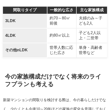
間取りタイプ
一般的な広さ
主な家族構成
約70～80㎡
夫婦のみ～子
3LDK
前後
ども2人
子ども2人以
約80㎡以上
4LDK
上・二世帯
世帯人数に応
単身・高齢者
その他nLDK
じた広さ
世帯など
今の家族構成だけでなく将来のライ
フプランも考える
新築マンションの間取りを検討する際は、今の暮らしだけでな
く、少なくとも今後10～20年ほどの家族の変化を意識しておく