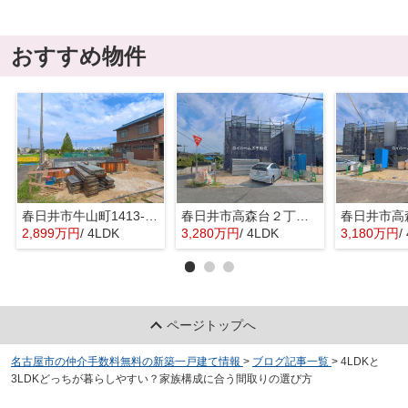
おすすめ物件
春日井市牛山町1413-8『仲介料無料』新築戸建て
春日井市高森台２丁目14-6『仲介料無料』新築戸建て
2,899万円
/ 4LDK
3,280万円
/ 4LDK
3,180万円
/
ページトップへ
名古屋市の仲介手数料無料の新築一戸建て情報
>
ブログ記事一覧
>
4LDKと
3LDKどっちが暮らしやすい？家族構成に合う間取りの選び方