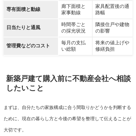
廊下面積と
家具配置後の通
専有面積と動線
家事動線
路幅
時間帯ごと
隣接住戸や建物
日当たりと通風
の採光状況
の影響
毎月の支払
将来の値上げや
管理費などのコスト
い総額
修繕負担
新築戸建て購入前に不動産会社へ相談
したいこと
まずは、自分たちの家族構成に合う間取りかどうかを判断する
ために、現在の暮らし方と今後の希望を整理して伝えることが
大切です。