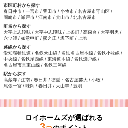
市区町村から探す
春日井市
/
一宮市
/
豊田市
/
小牧市
/
名古屋市守山区
/
岡崎市
/
瀬戸市
/
江南市
/
犬山市
/
北名古屋市
町名から探す
大字上志段味
/
大字中志段味
/
上条町
/
高森台
/
大字羽黒
/
六ツ師
/
如意申町
/
熊之庄
/
坂下町
/
上地
路線から探す
愛知環状鉄道
/
名鉄犬山線
/
名鉄名古屋本線
/
名鉄小牧線
/
中央線
/
名鉄尾西線
/
東海道本線
/
名鉄瀬戸線
/
名古屋市営東山線
/
名鉄三河線
駅から探す
高蔵寺
/
江南
/
春日井
/
徳重・名古屋芸大
/
小牧
/
尾張一宮
/
味岡
/
春日井
/
大山寺
/
豊明
ロイホームズが選ばれる
3
つ
のポイント