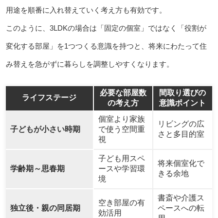
用途を順番に入れ替えていく考え方も有効です。
このように、3LDKの場合は「固定の個室」ではなく「役割が
変化する部屋」を1つつくる意識を持つと、将来にわたって住
み替えを急がずに暮らしを調整しやすくなります。
必要な部屋数
間取り選びの
ライフステージ
の考え方
意識ポイント
個室より家族
リビングの広
子どもが小さい時期
で使う空間重
さと多目的室
視
子ども用スペ
将来個室化で
学齢期～思春期
ースや学習環
きる余地
境
書斎や介護ス
空き部屋の有
独立後・親の同居期
ペースへの転
効活用