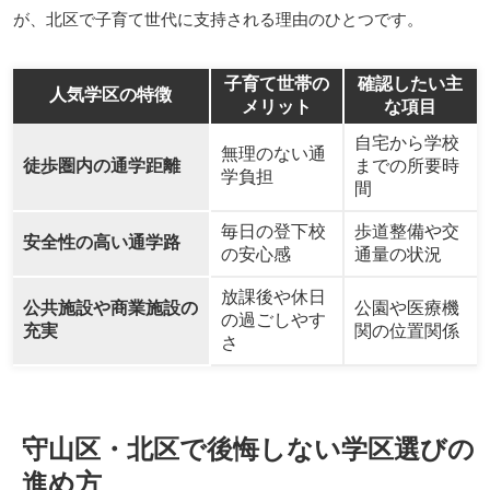
が、北区で子育て世代に支持される理由のひとつです。
子育て世帯の
確認したい主
人気学区の特徴
メリット
な項目
自宅から学校
無理のない通
徒歩圏内の通学距離
までの所要時
学負担
間
毎日の登下校
歩道整備や交
安全性の高い通学路
の安心感
通量の状況
放課後や休日
公共施設や商業施設の
公園や医療機
の過ごしやす
充実
関の位置関係
さ
守山区・北区で後悔しない学区選びの
進め方