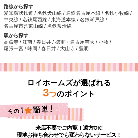
路線から探す
愛知環状鉄道
/
名鉄犬山線
/
名鉄名古屋本線
/
名鉄小牧線
/
中央線
/
名鉄尾西線
/
東海道本線
/
名鉄瀬戸線
/
名古屋市営東山線
/
名鉄常滑線
駅から探す
高蔵寺
/
江南
/
春日井
/
徳重・名古屋芸大
/
小牧
/
尾張一宮
/
味岡
/
春日井
/
大山寺
/
豊明
ロイホームズが選ばれる
3
つ
のポイント
来店不要でご内覧！遠方OK!
現地お待ち合わせでも変わらないサービス！