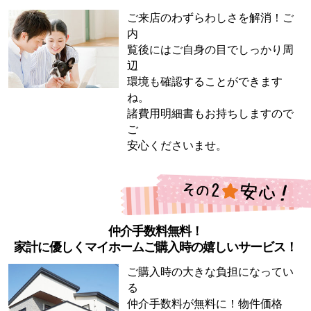
ご来店のわずらわしさを解消！ご
内
覧後にはご自身の目でしっかり周
辺
環境も確認することができます
ね。
諸費用明細書もお持ちしますので
ご
安心くださいませ。
仲介手数料無料！
家計に優しくマイホームご購入時の嬉しいサービス！
ご購入時の大きな負担になってい
る
仲介手数料が無料に！物件価格