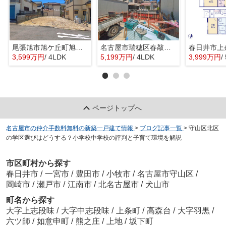
尾張旭市旭ケ丘町旭ケ丘5668-13『仲介料無料』新築戸建て
名古屋市瑞穂区春敲町２丁目3『仲介料無料』新築戸建て
3,599万円
/ 4LDK
5,199万円
/ 4LDK
3,999万円
/
ページトップへ
名古屋市の仲介手数料無料の新築一戸建て情報
>
ブログ記事一覧
>
守山区北区
の学区選びはどうする？小学校中学校の評判と子育て環境を解説
市区町村から探す
春日井市
/
一宮市
/
豊田市
/
小牧市
/
名古屋市守山区
/
岡崎市
/
瀬戸市
/
江南市
/
北名古屋市
/
犬山市
町名から探す
大字上志段味
/
大字中志段味
/
上条町
/
高森台
/
大字羽黒
/
六ツ師
/
如意申町
/
熊之庄
/
上地
/
坂下町