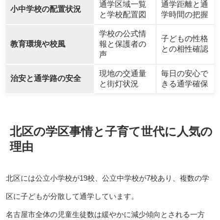
通学区域一覧
通学距離と通
小中学校の配置状況
と学校配置図
学時間の把握
学校の公式情
子どもの性格
教育環境や校風
報と保護者の
との相性確認
声
現地の交通量
毎日の安心で
治安と通学路の安全
と街灯状況
きる通学確保
北区の学区事情と子育て世代に人気の
理由
北区には公立小学校が19校、公立中学校が7校あり、複数の学
区に子どもが分散して通学しています。
名古屋市全体の児童生徒数は緩やかに減少傾向とされる一方