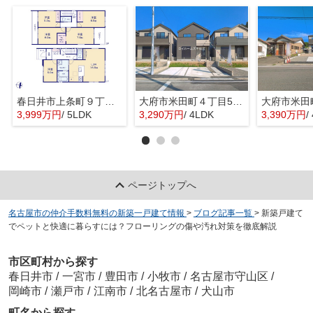
春日井市上条町９丁目237-41『仲介料無料』新築戸建て
大府市米田町４丁目55『仲介料無料』新築戸建て
3,999万円
/ 5LDK
3,290万円
/ 4LDK
3,390万円
/
ページトップへ
名古屋市の仲介手数料無料の新築一戸建て情報
>
ブログ記事一覧
>
新築戸建て
でペットと快適に暮らすには？フローリングの傷や汚れ対策を徹底解説
市区町村から探す
春日井市
/
一宮市
/
豊田市
/
小牧市
/
名古屋市守山区
/
岡崎市
/
瀬戸市
/
江南市
/
北名古屋市
/
犬山市
町名から探す