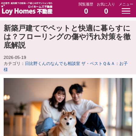
閲覧履歴
お気に入り
メニュー
0
0
新築戸建てでペットと快適に暮らすに
は？フローリングの傷や汚れ対策を徹
底解説
2026-05-19
カテゴリ：
日比野くんのなんでも相談室 ザ・ベストＱ＆Ａ：お子
様