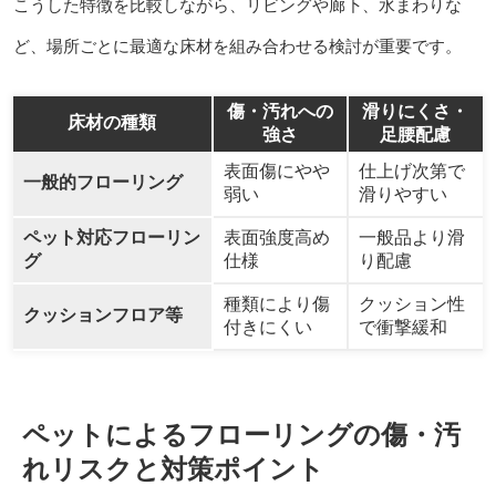
こうした特徴を比較しながら、リビングや廊下、水まわりな
ど、場所ごとに最適な床材を組み合わせる検討が重要です。
傷・汚れへの
滑りにくさ・
床材の種類
強さ
足腰配慮
表面傷にやや
仕上げ次第で
一般的フローリング
弱い
滑りやすい
ペット対応フローリン
表面強度高め
一般品より滑
グ
仕様
り配慮
種類により傷
クッション性
クッションフロア等
付きにくい
で衝撃緩和
ペットによるフローリングの傷・汚
れリスクと対策ポイント