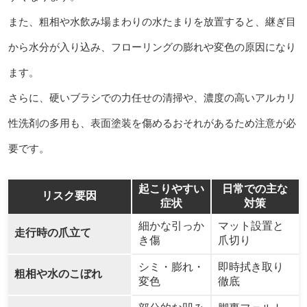
また、粗相や水飲み場まわりの水たまりを放置すると、継ぎ目
から水分が入り込み、フローリングの膨れや変色の原因になり
ます。
さらに、硬いブラシでの力任せの清掃や、濃度の高いアルカリ
性洗剤の多用も、表面塗装を傷めるおそれがあるため注意が必
要です。
起こりやすい
日常での主な
リスク要因
症状
対策
細かな引っか
マット設置と
走行時の爪立て
き傷
爪切り
シミ・膨れ・
即時拭き取り
粗相や水のこぼれ
変色
徹底