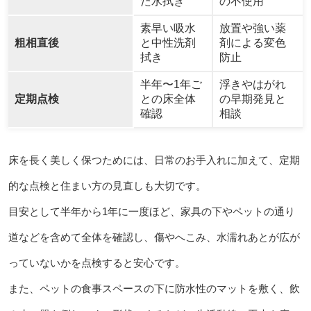
た水拭き
の不使用
素早い吸水
放置や強い薬
粗相直後
と中性洗剤
剤による変色
拭き
防止
半年〜1年ご
浮きやはがれ
定期点検
との床全体
の早期発見と
確認
相談
床を長く美しく保つためには、日常のお手入れに加えて、定期
的な点検と住まい方の見直しも大切です。
目安として半年から1年に一度ほど、家具の下やペットの通り
道などを含めて全体を確認し、傷やへこみ、水濡れあとが広が
っていないかを点検すると安心です。
また、ペットの食事スペースの下に防水性のマットを敷く、飲