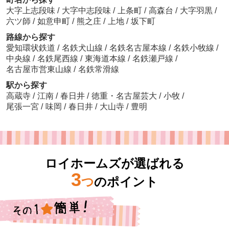
大字上志段味
/
大字中志段味
/
上条町
/
高森台
/
大字羽黒
/
六ツ師
/
如意申町
/
熊之庄
/
上地
/
坂下町
路線から探す
愛知環状鉄道
/
名鉄犬山線
/
名鉄名古屋本線
/
名鉄小牧線
/
中央線
/
名鉄尾西線
/
東海道本線
/
名鉄瀬戸線
/
名古屋市営東山線
/
名鉄常滑線
駅から探す
高蔵寺
/
江南
/
春日井
/
徳重・名古屋芸大
/
小牧
/
尾張一宮
/
味岡
/
春日井
/
大山寺
/
豊明
ロイホームズが選ばれる
3
つ
のポイント