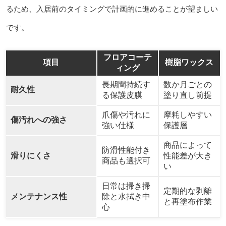
るため、入居前のタイミングで計画的に進めることが望ましい
です。
フロアコーテ
項目
樹脂ワックス
ィング
長期間持続す
数か月ごとの
耐久性
る保護皮膜
塗り直し前提
爪傷や汚れに
摩耗しやすい
傷汚れへの強さ
強い仕様
保護層
商品によって
防滑性能付き
滑りにくさ
性能差が大き
商品も選択可
い
日常は掃き掃
定期的な剥離
メンテナンス性
除と水拭き中
と再塗布作業
心