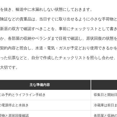
を抜き、輸送中に水漏れしない状態にしておきます。
険証などの貴重品は、当日すぐに取り出せるように小さな手荷物
新居の双方で確認すべきことを、事前にチェックリストとして書
か、各部屋の収納やベランダまで目視で確認し、原状回復の状態
契約内容と照合し、水道・電気・ガスが予定どおり使用できるか
った伝票などと、自分で作成したチェックリストを照らし合わせ
大切です。
主な準備内容
ごみ予約とライフライン手続き
収集日と開始
の電源停止と水抜き
冷蔵庫は前日
荷物と原状回復確認
各部屋と収納