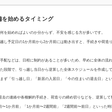
備を始めるタイミング
何を始めればよいのか分からず、不安を感じる方が多いです。
越し予定日の1か月前から2か月前には動き出すと、手続きや荷造
手配などは、日程に制約があることが多いため、早めに全体の流
た段階で、引っ越し当日から逆算した全体スケジュールを作成し
まず「引っ越し日」「新居の入居日」「今の住まいの退去日」とい
退去の連絡や各種解約手続き、荷造りの締め切りなどを、逆算して
前〜1か月前」「1か月前〜2週間前」「2週間前〜前日」といった