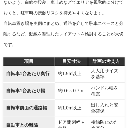
ないよう、白線や段差、車止めなどでエリアを視覚的に分けて
おくと、駐車時の接触リスクを抑えやすくなります。
自転車置き場を奥側にまとめ、通路を介して駐車スペースと分
離するなど、動線を整理したレイアウトを検討することが大切
です。
項目
目安寸法
計画の考え方
大人用サイズ
自転車1台あたり奥行
約1.9m以上
を基準
ハンドル幅を
自転車1台あたり幅
約0.6～0.7m
考慮
出し入れと安
自転車前面の通路幅
約1.0m以上
全確保
ドア開閉幅＋
接触防止のた
自動車との離隔