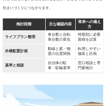
住まいづくりにつながります。
将来への備え
検討段階
主な確認内容
方
車台数と自転
時期別に必要
ライフプラン整理
車台数の変化
面積を試算
動線と庭・物
転用しやすい
外構配置計画
置の位置関係
舗装と区画
自治体の駐
窓口相談と専
基準と相談
車・駐輪基準
門家検討