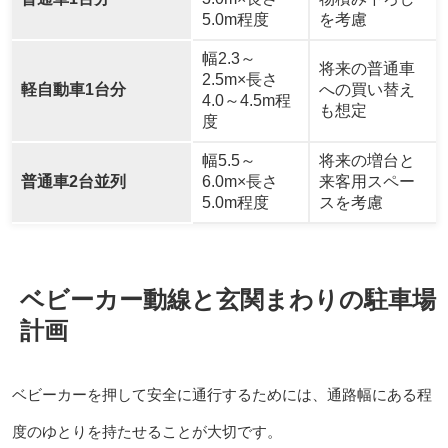
5.0m程度
を考慮
幅2.3～
将来の普通車
2.5m×長さ
軽自動車1台分
への買い替え
4.0～4.5m程
も想定
度
幅5.5～
将来の増台と
普通車2台並列
6.0m×長さ
来客用スペー
5.0m程度
スを考慮
ベビーカー動線と玄関まわりの駐車場
計画
ベビーカーを押して安全に通行するためには、通路幅にある程
度のゆとりを持たせることが大切です。