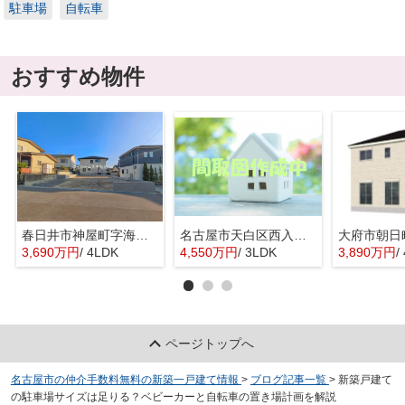
駐車場
自転車
おすすめ物件
春日井市神屋町字海道654-101『仲介料無料』新築戸建て
名古屋市天白区西入町259『仲介料無料』新築戸建て
3,690万円
/ 4LDK
4,550万円
/ 3LDK
3,890万円
/
ページトップへ
名古屋市の仲介手数料無料の新築一戸建て情報
>
ブログ記事一覧
>
新築戸建て
の駐車場サイズは足りる？ベビーカーと自転車の置き場計画を解説