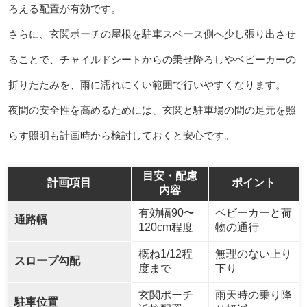
ろえる配置が有効です。
さらに、玄関ポーチの屋根を駐車スペース側へ少し張り出させ
ることで、チャイルドシートからの乗せ降ろしやベビーカーの
折りたたみを、雨に濡れにくい範囲で行いやすくなります。
夜間の安全性を高めるためには、玄関と駐車場の間の足元を照
らす照明も計画時から検討しておくと安心です。
目安・配慮
計画項目
ポイント
内容
有効幅90〜
ベビーカーと荷
通路幅
120cm程度
物の通行
概ね1/12程
無理のない上り
スロープ勾配
度まで
下り
玄関ポーチ
雨天時の乗り降
駐車位置