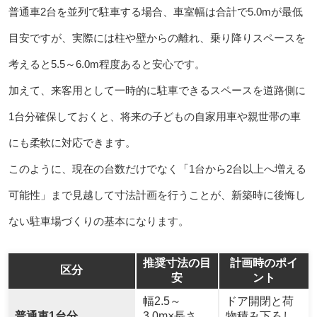
普通車2台を並列で駐車する場合、車室幅は合計で5.0mが最低
目安ですが、実際には柱や壁からの離れ、乗り降りスペースを
考えると5.5～6.0m程度あると安心です。
加えて、来客用として一時的に駐車できるスペースを道路側に
1台分確保しておくと、将来の子どもの自家用車や親世帯の車
にも柔軟に対応できます。
このように、現在の台数だけでなく「1台から2台以上へ増える
可能性」まで見越して寸法計画を行うことが、新築時に後悔し
ない駐車場づくりの基本になります。
推奨寸法の目
計画時のポイ
区分
安
ント
幅2.5～
ドア開閉と荷
普通車1台分
3.0m×長さ
物積み下ろし