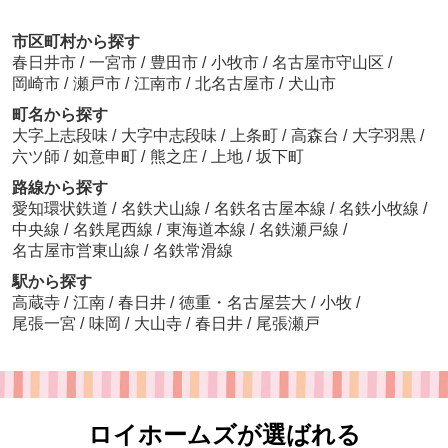
市区町村から探す
春日井市
/
一宮市
/
豊田市
/
小牧市
/
名古屋市守山区
/
岡崎市
/
瀬戸市
/
江南市
/
北名古屋市
/
犬山市
町名から探す
大字上志段味
/
大字中志段味
/
上条町
/
高森台
/
大字羽黒
/
六ツ師
/
如意申町
/
熊之庄
/
上地
/
坂下町
路線から探す
愛知環状鉄道
/
名鉄犬山線
/
名鉄名古屋本線
/
名鉄小牧線
/
中央線
/
名鉄尾西線
/
東海道本線
/
名鉄瀬戸線
/
名古屋市営東山線
/
名鉄常滑線
駅から探す
高蔵寺
/
江南
/
春日井
/
徳重・名古屋芸大
/
小牧
/
尾張一宮
/
味岡
/
大山寺
/
春日井
/
尾張瀬戸
ロイホームズが選ばれる