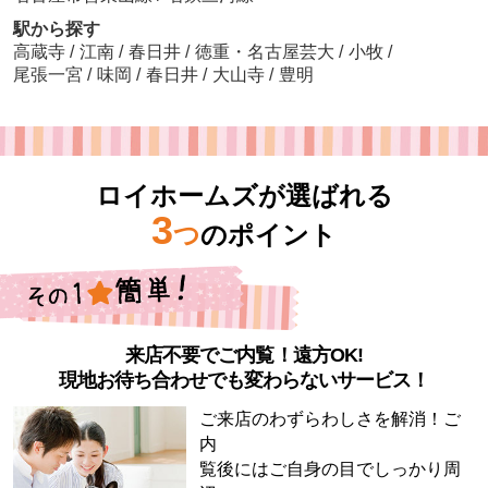
駅から探す
高蔵寺
/
江南
/
春日井
/
徳重・名古屋芸大
/
小牧
/
尾張一宮
/
味岡
/
春日井
/
大山寺
/
豊明
ロイホームズが選ばれる
3
つ
のポイント
来店不要でご内覧！遠方OK!
現地お待ち合わせでも変わらないサービス！
ご来店のわずらわしさを解消！ご
内
覧後にはご自身の目でしっかり周