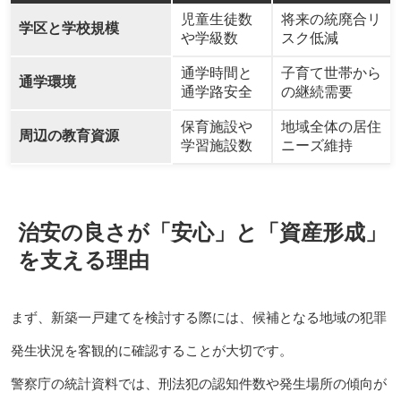
児童生徒数
将来の統廃合リ
学区と学校規模
や学級数
スク低減
通学時間と
子育て世帯から
通学環境
通学路安全
の継続需要
保育施設や
地域全体の居住
周辺の教育資源
学習施設数
ニーズ維持
治安の良さが「安心」と「資産形成」
を支える理由
まず、新築一戸建てを検討する際には、候補となる地域の犯罪
発生状況を客観的に確認することが大切です。
警察庁の統計資料では、刑法犯の認知件数や発生場所の傾向が