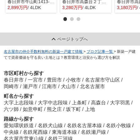
春日井市牛山町1413-8『仲介料無料』新築戸建て
春日井市高森台２丁目14-6『仲介料無料』新築戸建て
2,899万円
/ 4LDK
3,280万円
/ 4LDK
3,180万円
/
ページトップへ
名古屋市の仲介手数料無料の新築一戸建て情報
>
ブログ記事一覧
>
新築一戸建
てで資産価値を守る良い土地とは？教育環境と治安から選び方を解説
市区町村から探す
春日井市
/
一宮市
/
豊田市
/
小牧市
/
名古屋市守山区
/
岡崎市
/
瀬戸市
/
江南市
/
犬山市
/
北名古屋市
町名から探す
大字上志段味
/
大字中志段味
/
上条町
/
高森台
/
大字羽黒
/
六ツ師
/
如意申町
/
熊之庄
/
坂下町
/
上地
路線から探す
愛知環状鉄道
/
名鉄犬山線
/
名鉄名古屋本線
/
名鉄小牧線
/
中央線
/
名鉄尾西線
/
東海道本線
/
名鉄瀬戸線
/
名古屋市営東山線
/
名鉄三河線