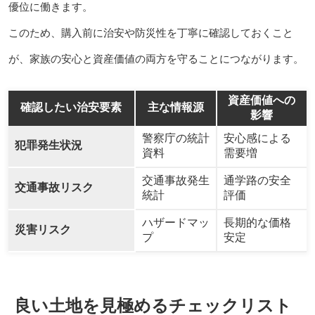
優位に働きます。
このため、購入前に治安や防災性を丁寧に確認しておくこと
が、家族の安心と資産価値の両方を守ることにつながります。
資産価値への
確認したい治安要素
主な情報源
影響
警察庁の統計
安心感による
犯罪発生状況
資料
需要増
交通事故発生
通学路の安全
交通事故リスク
統計
評価
ハザードマッ
長期的な価格
災害リスク
プ
安定
良い土地を見極めるチェックリスト