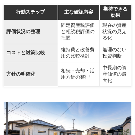
期待できる
行動ステップ
主な確認内容
効果
固定資産税評価
現在の資産
評価状況の整理
と相続税評価の
状況の見え
把握
る化
維持費と改善費
無理のない
コストと対策比較
用の比較検討
投資判断
中長期の資
相続・売却・活
方針の明確化
産価値の最
用方針の整理
大化