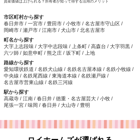
資産価値は上げられる？所有者が知って得する活用のメリット
市区町村から探す
春日井市
/
一宮市
/
豊田市
/
小牧市
/
名古屋市守山区
/
岡崎市
/
瀬戸市
/
江南市
/
犬山市
/
北名古屋市
町名から探す
大字上志段味
/
大字中志段味
/
上条町
/
高森台
/
大字羽黒
/
六ツ師
/
如意申町
/
熊之庄
/
坂下町
/
上地
路線から探す
愛知環状鉄道
/
名鉄犬山線
/
名鉄名古屋本線
/
名鉄小牧線
/
中央線
/
名鉄尾西線
/
東海道本線
/
名鉄瀬戸線
/
名古屋市営東山線
/
名鉄三河線
駅から探す
高蔵寺
/
江南
/
春日井
/
徳重・名古屋芸大
/
小牧
/
尾張一宮
/
味岡
/
春日井
/
大山寺
/
豊明
ロイホームズが選ばれる