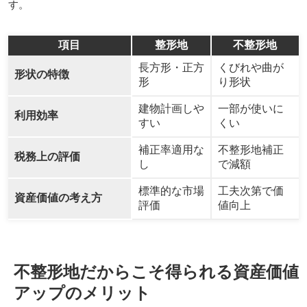
す。
項目
整形地
不整形地
長方形・正方
くびれや曲が
形状の特徴
形
り形状
建物計画しや
一部が使いに
利用効率
すい
くい
補正率適用な
不整形地補正
税務上の評価
し
で減額
標準的な市場
工夫次第で価
資産価値の考え方
評価
値向上
不整形地だからこそ得られる資産価値
アップのメリット