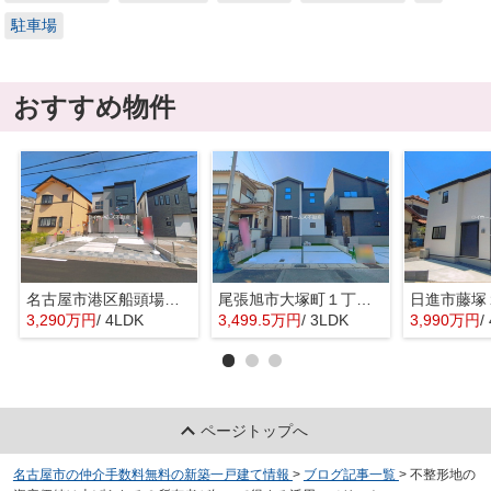
駐車場
おすすめ物件
名古屋市港区船頭場２丁目802『仲介料無料』新築戸建て
尾張旭市大塚町１丁目5-1『仲介料無料』新築戸建て
3,290万円
/ 4LDK
3,499.5万円
/ 3LDK
3,990万円
/
ページトップへ
名古屋市の仲介手数料無料の新築一戸建て情報
>
ブログ記事一覧
>
不整形地の