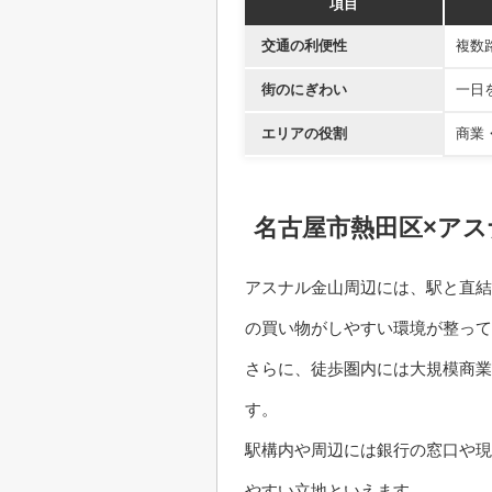
項目
交通の利便性
複数
街のにぎわい
一日
エリアの役割
商業
名古屋市熱田区×ア
アスナル金山周辺には、駅と直結
の買い物がしやすい環境が整って
さらに、徒歩圏内には大規模商業
す。
駅構内や周辺には銀行の窓口や現
やすい立地といえます。