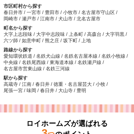
市区町村から探す
春日井市
/
一宮市
/
豊田市
/
小牧市
/
名古屋市守山区
/
岡崎市
/
瀬戸市
/
江南市
/
犬山市
/
北名古屋市
町名から探す
大字上志段味
/
大字中志段味
/
上条町
/
高森台
/
大字羽黒
/
六ツ師
/
如意申町
/
熊之庄
/
坂下町
/
上地
路線から探す
愛知環状鉄道
/
名鉄犬山線
/
名鉄名古屋本線
/
名鉄小牧線
/
中央線
/
名鉄尾西線
/
東海道本線
/
名鉄瀬戸線
/
名古屋市営東山線
/
名鉄三河線
駅から探す
高蔵寺
/
江南
/
春日井
/
徳重・名古屋芸大
/
小牧
/
尾張一宮
/
味岡
/
春日井
/
大山寺
/
豊明
ロイホームズが選ばれる
3