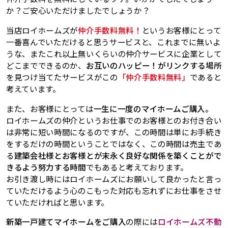
か？ご安心いただけましたでしょうか？
当店ロイホームズが
仲介手数料無料！
というお客様にとって
一番喜んでいただけると思うサービスと、これまでに無いよ
うな、またこれ以上無いくらいの仲介サービスに企業として
どこまでできるのか、
お互いのハッピー！がリンクする場所
を見つけ当てたサービスがこの
「仲介手数料無料」
であると
考えています。
また、お客様にとっては
一生に一度のマイホームご購入。
ロイホームズの仲介というお仕事でのお客様とのお付き合い
は非常に短い時間になるのですが、この時間は単にお手続き
をするだけの時間ということではなく、この時間は売主であ
る
建築会社様とお客様とが末永く良好な関係を築くことがで
きるよう努力する時間
でもあると考えております。
お引き渡し時にはロイホームズにお願いして良かったと言っ
ていただけるよう心のこもった対応も忘れずにお仕事をさせ
ていただければと思います。
新築一戸建てマイホームをご購入
の際には
ロイホームズ不動