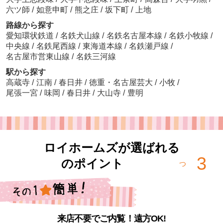
六ツ師
/
如意申町
/
熊之庄
/
坂下町
/
上地
路線から探す
愛知環状鉄道
/
名鉄犬山線
/
名鉄名古屋本線
/
名鉄小牧線
/
中央線
/
名鉄尾西線
/
東海道本線
/
名鉄瀬戸線
/
名古屋市営東山線
/
名鉄三河線
駅から探す
高蔵寺
/
江南
/
春日井
/
徳重・名古屋芸大
/
小牧
/
尾張一宮
/
味岡
/
春日井
/
大山寺
/
豊明
ロイホームズが選ばれる
3
のポイント
つ
来店不要でご内覧！遠方OK!