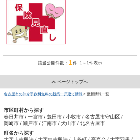
1
該当公開件数：
件 1～1件表示
ページトップへ
名古屋市の仲介手数料無料の新築一戸建て情報
>
更新情報一覧
市区町村から探す
春日井市
/
一宮市
/
豊田市
/
小牧市
/
名古屋市守山区
/
岡崎市
/
瀬戸市
/
江南市
/
犬山市
/
北名古屋市
町名から探す
大字上志段味
/
大字中志段味
/
上条町
/
高森台
/
大字羽黒
/