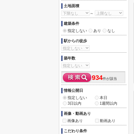
土地面積
～
建築条件
指定しない
あり
なし
駅からの徒歩
築年数
934
件が該当
情報公開日
指定しない
本日
3日以内
1週間以内
画像・動画あり
画像あり
動画あり
こだわり条件