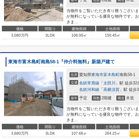
築年
階数
構造
当物件をご覧いただき有り難うございま
が無料になっている優良な物件です。お
きま...
価格
間取り
建物面積
土地面積
3,080
万円
3LDK
106.00㎡
150.45㎡
東海市富木島町南島58-1『仲介料無料』新築戸建て
愛知県
東海市
富木島町
南島58-1
住所
交通
名鉄常滑線
「
太田川
」駅 徒歩32
名鉄河和線
「
高横須賀
」駅 徒歩3
予定
2階建
木造
築年
階数
構造
当物件をご覧いただき有り難うございま
が無料になっている優良な物件です。お
きま...
価格
間取り
建物面積
土地面積
3,680
万円
3LDK
107.66㎡
264.25㎡