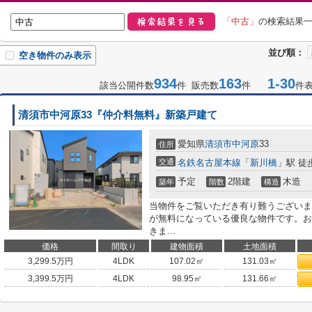
「中古」
の検索結果
並び順：
空き物件のみ表示
934
163
1-30
該当公開件数
件 販売数
件
件
清須市中河原33『仲介料無料』新築戸建て
愛知県
清須市
中河原
33
住所
交通
名鉄名古屋本線
「
新川橋
」駅 徒
予定
2階建
木造
築年
階数
構造
当物件をご覧いただき有り難うございま
が無料になっている優良な物件です。お
きま...
価格
間取り
建物面積
土地面積
3,299.5
万円
4LDK
107.02㎡
131.03㎡
3,399.5
万円
4LDK
98.95㎡
131.66㎡