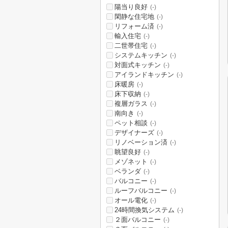
陽当り良好
(-)
閑静な住宅地
(-)
リフォーム済
(-)
輸入住宅
(-)
二世帯住宅
(-)
システムキッチン
(-)
対面式キッチン
(-)
アイランドキッチン
(-)
床暖房
(-)
床下収納
(-)
複層ガラス
(-)
南向き
(-)
ペット相談
(-)
デザイナーズ
(-)
リノベーション済
(-)
眺望良好
(-)
メゾネット
(-)
ベランダ
(-)
バルコニー
(-)
ルーフバルコニー
(-)
オール電化
(-)
24時間換気システム
(-)
２面バルコニー
(-)