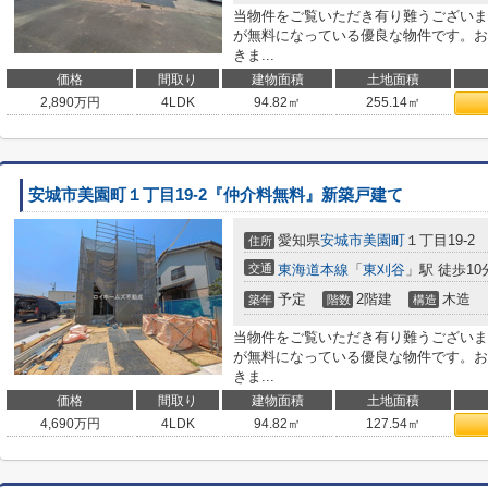
当物件をご覧いただき有り難うございま
が無料になっている優良な物件です。お
きま...
価格
間取り
建物面積
土地面積
2,890
万円
4LDK
94.82㎡
255.14㎡
安城市美園町１丁目19-2『仲介料無料』新築戸建て
愛知県
安城市
美園町
１丁目19-2
住所
交通
東海道本線
「
東刈谷
」駅 徒歩10
予定
2階建
木造
築年
階数
構造
当物件をご覧いただき有り難うございま
が無料になっている優良な物件です。お
きま...
価格
間取り
建物面積
土地面積
4,690
万円
4LDK
94.82㎡
127.54㎡