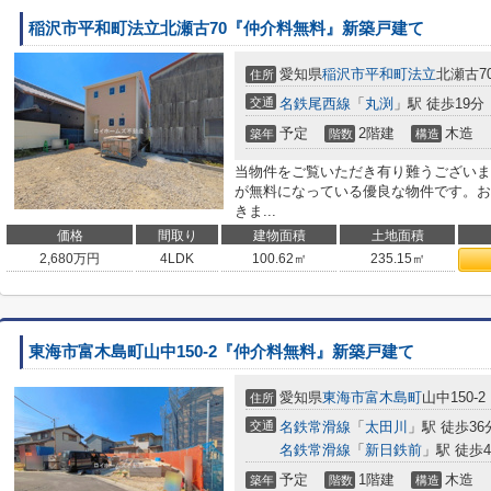
稲沢市平和町法立北瀬古70『仲介料無料』新築戸建て
愛知県
稲沢市
平和町法立
北瀬古7
住所
交通
名鉄尾西線
「
丸渕
」駅 徒歩19分
予定
2階建
木造
築年
階数
構造
当物件をご覧いただき有り難うございま
が無料になっている優良な物件です。お
きま...
価格
間取り
建物面積
土地面積
2,680
万円
4LDK
100.62㎡
235.15㎡
東海市富木島町山中150-2『仲介料無料』新築戸建て
愛知県
東海市
富木島町
山中150-2
住所
交通
名鉄常滑線
「
太田川
」駅 徒歩36
名鉄常滑線
「
新日鉄前
」駅 徒歩4
予定
1階建
木造
築年
階数
構造