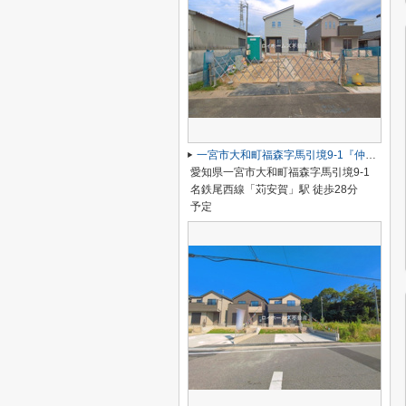
一宮市大和町福森字馬引境9-1『仲介料無料』新築戸建て
愛知県一宮市大和町福森字馬引境9-1
名鉄尾西線「苅安賀」駅 徒歩28分
予定