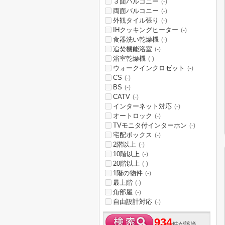
３面バルコニー
(-)
両面バルコニー
(-)
外観タイル張り
(-)
IHクッキングヒーター
(-)
食器洗い乾燥機
(-)
追焚機能浴室
(-)
浴室乾燥機
(-)
ウォークインクロゼット
(-)
CS
(-)
BS
(-)
CATV
(-)
インターネット対応
(-)
オートロック
(-)
TVモニタ付インターホン
(-)
宅配ボックス
(-)
2階以上
(-)
10階以上
(-)
20階以上
(-)
1階の物件
(-)
最上階
(-)
角部屋
(-)
自由設計対応
(-)
934
件が該当