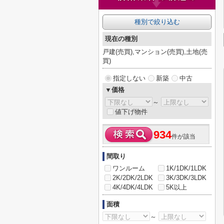
種別で絞り込む
現在の種別
戸建(売買),マンション(売買),土地(売
買)
指定しない
新築
中古
▼価格
～
値下げ物件
934
件が該当
間取り
ワンルーム
1K/1DK/1LDK
2K/2DK/2LDK
3K/3DK/3LDK
4K/4DK/4LDK
5K以上
面積
～