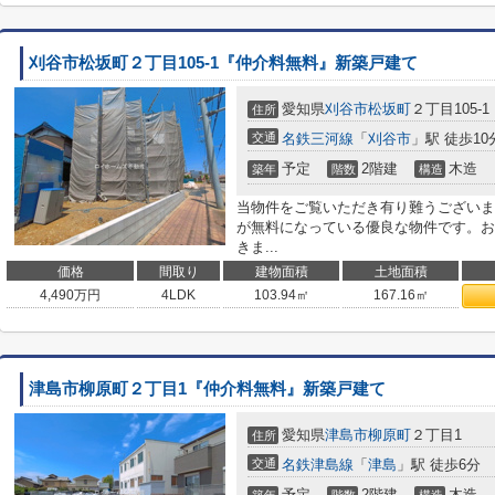
刈谷市松坂町２丁目105-1『仲介料無料』新築戸建て
愛知県
刈谷市
松坂町
２丁目105-1
住所
交通
名鉄三河線
「
刈谷市
」駅 徒歩10
予定
2階建
木造
築年
階数
構造
当物件をご覧いただき有り難うございま
が無料になっている優良な物件です。お
きま...
価格
間取り
建物面積
土地面積
4,490
万円
4LDK
103.94㎡
167.16㎡
津島市柳原町２丁目1『仲介料無料』新築戸建て
愛知県
津島市
柳原町
２丁目1
住所
交通
名鉄津島線
「
津島
」駅 徒歩6分
予定
2階建
木造