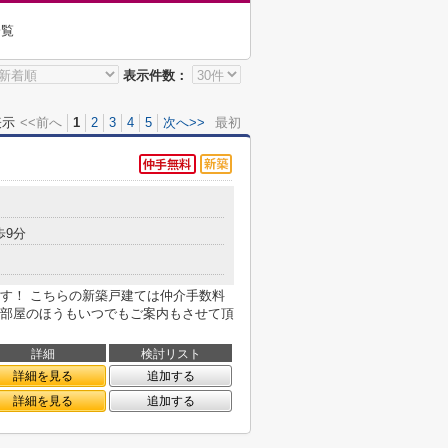
一覧
表示件数：
表示
<<前へ
1
2
3
4
5
次へ>>
最初
歩9分
す！ こちらの新築戸建ては仲介手数料
部屋のほうもいつでもご案内もさせて頂
詳細
検討リスト
詳細を見る
追加する
詳細を見る
追加する