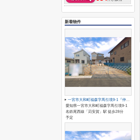
新着物件
一宮市大和町福森字馬引境9-1『仲介料無料』新築戸建て
愛知県一宮市大和町福森字馬引境9-1
名鉄尾西線「苅安賀」駅 徒歩28分
予定