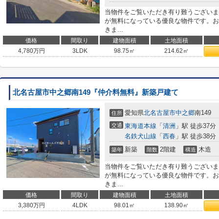
当物件をご覧いただき有り難うございま
が無料になっている優良な物件です。お
きま...
価格
間取り
建物面積
土地面積
4,780
万円
3LDK
98.75㎡
214.62㎡
北名古屋市中之郷南149『仲介料無料』新築戸建て
愛知県
北名古屋市
中之郷
南149
住所
交通
東海道本線
「
清洲
」駅 徒歩37分
名鉄犬山線
「
西春
」駅 徒歩38分
新築
2階建
木造
築年
階数
構造
当物件をご覧いただき有り難うございま
が無料になっている優良な物件です。お
きま...
価格
間取り
建物面積
土地面積
3,380
万円
4LDK
98.01㎡
138.90㎡