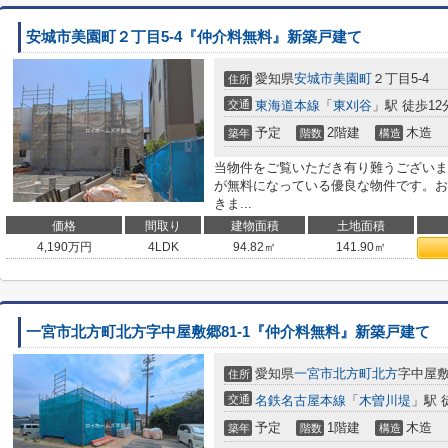
安城市美園町２丁目5-4『仲介料無料』新築戸建て
愛知県
安城市
美園町
２丁目5-4
住所
交通
東海道本線
「
東刈谷
」駅 徒歩12
予定
2階建
木造
築年
階数
構造
当物件をご覧いただき有り難うございま
が無料になっている優良な物件です。お
きま...
価格
間取り
建物面積
土地面積
4,190
万円
4LDK
94.82㎡
141.90㎡
一宮市北方町北方字中屋敷郷81-1『仲介料無料』新築戸建て
愛知県
一宮市
北方町北方
字中屋敷郷
住所
交通
名鉄名古屋本線
「
木曽川堤
」駅 
予定
1階建
木造
築年
階数
構造