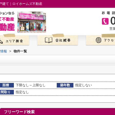
戸建て｜ロイホームズ不動産
営業
て情報
>
物件一覧
面積
下限なし～上限なし
築年数
指定しない
間取り
指定なし
フリーワード検索