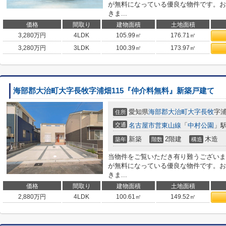
が無料になっている優良な物件です。お
きま...
価格
間取り
建物面積
土地面積
3,280
万円
4LDK
105.99㎡
176.71㎡
3,280
万円
3LDK
100.39㎡
173.97㎡
海部郡大治町大字長牧字浦畑115『仲介料無料』新築戸建て
愛知県
海部郡大治町
大字長牧
字浦
住所
交通
名古屋市営東山線
「
中村公園
」駅
新築
2階建
木造
築年
階数
構造
当物件をご覧いただき有り難うございま
が無料になっている優良な物件です。お
きま...
価格
間取り
建物面積
土地面積
2,880
万円
4LDK
100.61㎡
149.52㎡