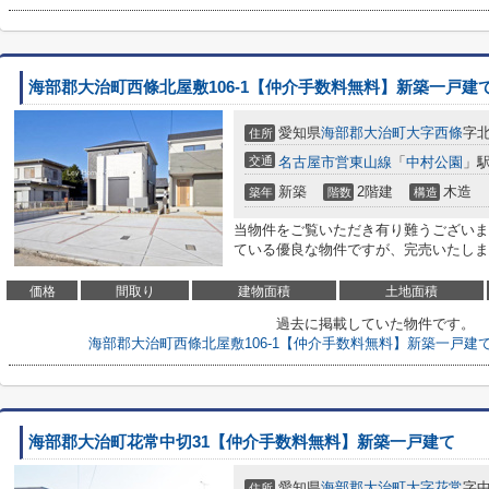
海部郡大治町西條北屋敷106-1【仲介手数料無料】新築一戸建
愛知県
海部郡大治町
大字西條
字北
住所
交通
名古屋市営東山線
「
中村公園
」駅
新築
2階建
木造
築年
階数
構造
当物件をご覧いただき有り難うございま
ている優良な物件ですが、完売いたしました<
価格
間取り
建物面積
土地面積
過去に掲載していた物件です。
海部郡大治町西條北屋敷106-1【仲介手数料無料】新築一戸建
海部郡大治町花常中切31【仲介手数料無料】新築一戸建て
愛知県
海部郡大治町
大字花常
字中
住所