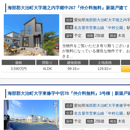
海部郡大治町大字堀之内字郷中267『仲介料無料』新築戸建て
愛知県
海部郡大治町
大字堀之内
字
住所
交通
名古屋市営東山線
「
中村公園
」駅
予定
2階建
木造
築年
階数
構造
当物件をご覧いただき有り難うございま
が無料になっている優良な物件です。お
きま...
価格
間取り
建物面積
土地面積
3,590
万円
4LDK
99.16㎡
129.82㎡
海部郡大治町大字東條字中切78『仲介料無料』3号棟｜新築戸
愛知県
海部郡大治町
大字東條
字中
住所
交通
名古屋市営東山線
「
中村公園
」駅
予定
2階建
木造
築年
階数
構造