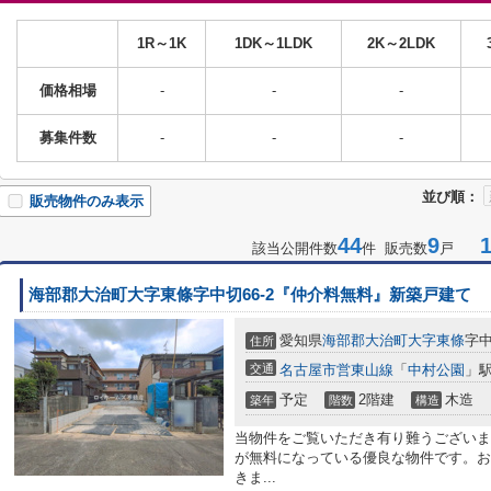
1R～1K
1DK～1LDK
2K～2LDK
価格相場
-
-
-
募集件数
-
-
-
並び順：
販売物件のみ表示
44
9
1-
該当公開件数
件 販売数
戸
海部郡大治町大字東條字中切66-2『仲介料無料』新築戸建て
愛知県
海部郡大治町
大字東條
字中
住所
交通
名古屋市営東山線
「
中村公園
」駅
予定
2階建
木造
築年
階数
構造
当物件をご覧いただき有り難うございま
が無料になっている優良な物件です。お
きま...