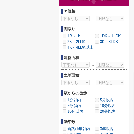
▼価格
～
間取り
1R～1K
1DK～1LDK
2K～2LDK
3K～3LDK
4K～4LDK以上
建物面積
～
土地面積
～
駅からの徒歩
1分以内
5分以内
7分以内
10分以内
15分以内
20分以内
築年数
新築/1年以内
3年以内