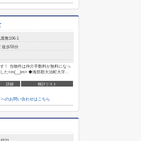
て
屋敷106-1
 徒歩55分
す！ 当物件は仲介手数料が無料になっ
m(__)m> ◆海部郡大治町大字...
詳細
検討リスト
てへのお問い合わせはこちら
切31