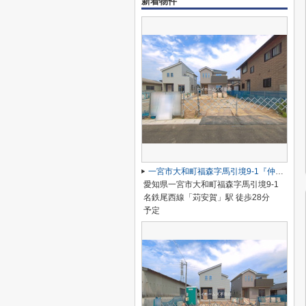
新着物件
一宮市大和町福森字馬引境9-1『仲介料無料』新築戸建て
愛知県一宮市大和町福森字馬引境9-1
名鉄尾西線「苅安賀」駅 徒歩28分
予定