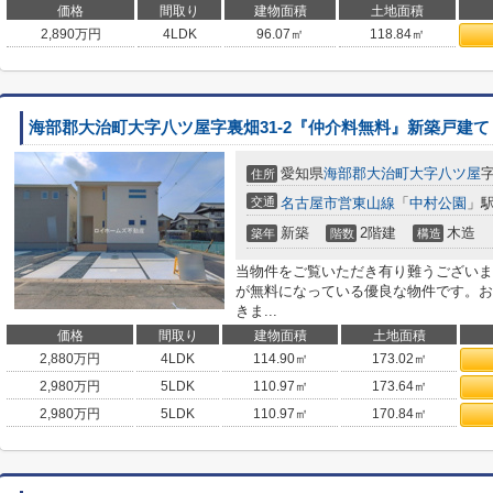
価格
間取り
建物面積
土地面積
2,890
万円
4LDK
96.07㎡
118.84㎡
海部郡大治町大字八ツ屋字裏畑31-2『仲介料無料』新築戸建て
愛知県
海部郡大治町
大字八ツ屋
字
住所
交通
名古屋市営東山線
「
中村公園
」駅
新築
2階建
木造
築年
階数
構造
当物件をご覧いただき有り難うございま
が無料になっている優良な物件です。お
きま...
価格
間取り
建物面積
土地面積
2,880
万円
4LDK
114.90㎡
173.02㎡
2,980
万円
5LDK
110.97㎡
173.64㎡
2,980
万円
5LDK
110.97㎡
170.84㎡