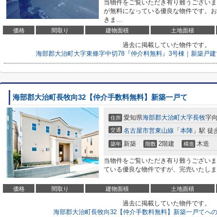
当物件をご覧いただき有り難うございま
が無料になっている優良な物件です。お
きま...
価格
間取り
建物面積
土地面積
過去に掲載していた物件です。
海部郡大治町大字東條字中切78『仲介料無料』3号棟｜新築戸
海部郡大治町長牧向32【仲介手数料無料】新築一戸て
愛知県
海部郡大治町
大字長牧
字向
住所
交通
名古屋市営東山線
「
本陣
」駅 徒
新築
2階建
木造
築年
階数
構造
当物件をご覧いただき有り難うございま
ている優良な物件ですが、完売いたしました<
価格
間取り
建物面積
土地面積
過去に掲載していた物件です。
海部郡大治町長牧向32【仲介手数料無料】新築一戸てへ