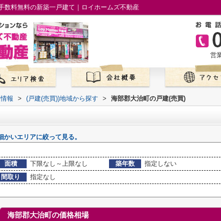
手数料無料の新築一戸建て｜ロイホームズ不動産
営業
て情報
>
(戸建(売買))地域から探す
>
海部郡大治町の戸建(売買)
細かいエリアに絞って見る。
面積
下限なし～上限なし
築年数
指定しない
間取り
指定なし
海部郡大治町の価格相場