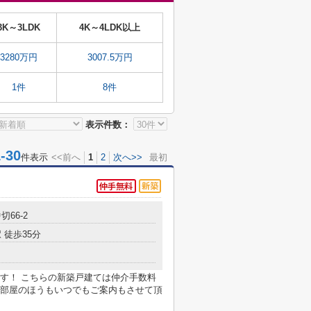
3K～3LDK
4K～4LDK以上
3280万円
3007.5万円
1件
8件
表示件数：
30
件表示
<<前へ
1
2
次へ>>
最初
切66-2
 徒歩35分
す！ こちらの新築戸建ては仲介手数料
部屋のほうもいつでもご案内もさせて頂