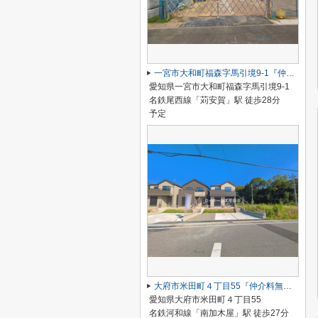
一宮市大和町福森字馬引境9-1『仲介料無料』新築戸建て
愛知県一宮市大和町福森字馬引境9-1
名鉄尾西線「苅安賀」駅 徒歩28分
予定
大府市米田町４丁目55『仲介料無料』新築戸建て
愛知県大府市米田町４丁目55
名鉄河和線「南加木屋」駅 徒歩27分