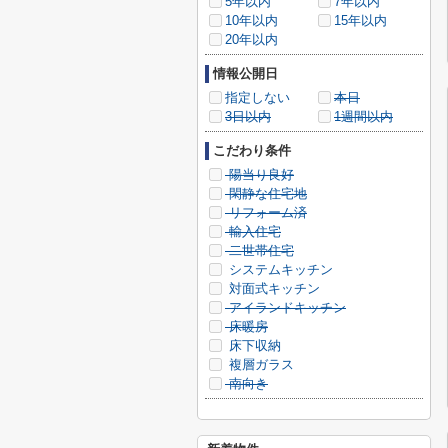
5年以内
7年以内
10年以内
15年以内
20年以内
情報公開日
指定しない
本日
3日以内
1週間以内
こだわり条件
陽当り良好
閑静な住宅地
リフォーム済
輸入住宅
二世帯住宅
システムキッチン
対面式キッチン
アイランドキッチン
床暖房
床下収納
複層ガラス
南向き