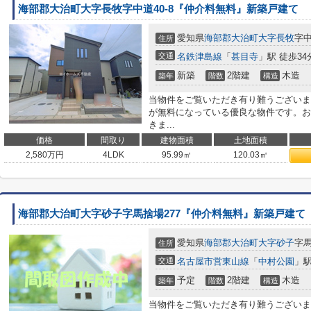
海部郡大治町大字長牧字中道40-8『仲介料無料』新築戸建て
愛知県
海部郡大治町
大字長牧
字中
住所
交通
名鉄津島線
「
甚目寺
」駅 徒歩34
新築
2階建
木造
築年
階数
構造
当物件をご覧いただき有り難うございま
が無料になっている優良な物件です。お
きま...
価格
間取り
建物面積
土地面積
2,580
万円
4LDK
95.99㎡
120.03㎡
海部郡大治町大字砂子字馬捨場277『仲介料無料』新築戸建て
愛知県
海部郡大治町
大字砂子
字馬
住所
交通
名古屋市営東山線
「
中村公園
」駅
予定
2階建
木造
築年
階数
構造
当物件をご覧いただき有り難うございま