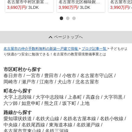
名古屋市中村区新富町３丁目6-11『仲介料無料』新築戸建て
名古屋市北区楠味鋺３丁目2346『仲介料無料』新築戸建て
3,690万円
/ 3LDK
3,990万円
/ 3LDK
3,990万円
/
ページトップへ
名古屋市の仲介手数料無料の新築一戸建て情報
>
ブログ記事一覧
>
子どもがよ
り快適かつ安全に勉強できる！名古屋市の教育環境整備事業とは
市区町村から探す
春日井市
/
一宮市
/
豊田市
/
小牧市
/
名古屋市守山区
/
岡崎市
/
瀬戸市
/
江南市
/
犬山市
/
北名古屋市
町名から探す
大字上志段味
/
大字中志段味
/
上条町
/
高森台
/
大字羽黒
/
六ツ師
/
如意申町
/
熊之庄
/
坂下町
/
上地
路線から探す
愛知環状鉄道
/
名鉄犬山線
/
名鉄名古屋本線
/
名鉄小牧線
/
中央線
/
名鉄尾西線
/
東海道本線
/
名鉄瀬戸線
/
名古屋市営東山線
/
名鉄三河線