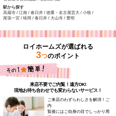
駅から探す
高蔵寺
/
江南
/
春日井
/
徳重・名古屋芸大
/
小牧
/
尾張一宮
/
味岡
/
春日井
/
大山寺
/
豊明
ロイホームズが選ばれる
3
つ
のポイント
来店不要でご内覧！遠方OK!
現地お待ち合わせでも変わらないサービス！
ご来店のわずらわしさを解消！ご
内
覧後にはご自身の目でしっかり周