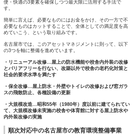
便・快適の
3
要素を確保しつつ最大限に活用する手法で
す。
簡単に言えば、必要なものにはお金をかけ、その一方で不
必要なものはカットすることで、全体としての満足度を高
めていこう、という取り組みです。
名古屋市では、このアセットマネジメントに則って、以下
の
3
つを軸に整備を進めています。
・リニューアル改修…屋上の防水機能や校舎内外装の改修
とバリアフリーを行ない、改築以外で校舎の老朽化対策と
社会的要求水準を満たす
・保全改修…屋上防水・外壁やトイレの改修および窓ガラ
スの飛散防止、各種設備の更新
・大規模改造…昭和
55
年（
1980
年）度以前に建てられてい
て、大規模改修未実施の校舎や体育館に対する屋上防水や
内外装改修の実施
順次対応中の名古屋市の教育環境整備事業