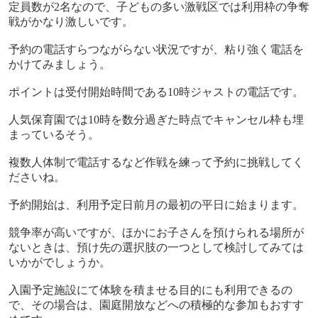
定員数が
2
名なので、子どもの多い激戦区では利用枠の争奪
戦がかなり激しいです。
予約の電話すらつながらない状況ですが、粘り強く電話を
かけてみましょう。
ポイントは受付開始時間である
10
時ジャストの電話です。
人気保育園では
10
時を数分過ぎた時点でキャンセル枠も埋
まっているそう。
複数人体制で電話するなど作戦を練って予約に挑戦してく
ださいね。
予約開始は、利用予定日前月の最初の平日に始まります。
競争率が高いですが、ほかにお子さんを預けられる場所が
ないときは、預け先の選択肢の一つとして検討してみては
いかがでしょうか。
入園予定施設にて体験を積ませる目的にも利用できるの
で、その場合は、園庭開放などへの積極的な参加もおすす