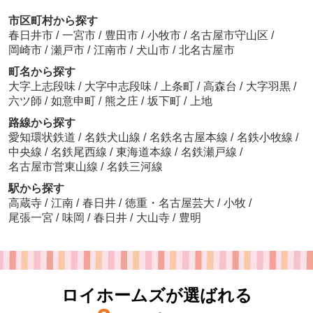
市区町村から探す
春日井市
/
一宮市
/
豊田市
/
小牧市
/
名古屋市守山区
/
岡崎市
/
瀬戸市
/
江南市
/
犬山市
/
北名古屋市
町名から探す
大字上志段味
/
大字中志段味
/
上条町
/
高森台
/
大字羽黒
/
六ツ師
/
如意申町
/
熊之庄
/
坂下町
/
上地
路線から探す
愛知環状鉄道
/
名鉄犬山線
/
名鉄名古屋本線
/
名鉄小牧線
/
中央線
/
名鉄尾西線
/
東海道本線
/
名鉄瀬戸線
/
名古屋市営東山線
/
名鉄三河線
駅から探す
高蔵寺
/
江南
/
春日井
/
徳重・名古屋芸大
/
小牧
/
尾張一宮
/
味岡
/
春日井
/
大山寺
/
豊明
ロイホームズが選ばれる