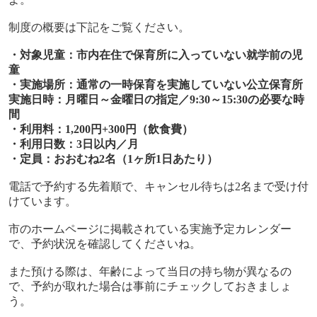
制度の概要は下記をご覧ください。
・対象児童：市内在住で保育所に入っていない就学前の児
童
・実施場所：通常の一時保育を実施していない公立保育所
実施日時：月曜日～金曜日の指定／
9:30
～
15:30
の必要な時
間
・利用料：
1,200
円
+300
円（飲食費）
・利用日数：
3
日以内／月
・定員：おおむね
2
名（
1
ヶ所
1
日あたり）
電話で予約する先着順で、キャンセル待ちは
2
名まで受け付
けています。
市のホームページに掲載されている実施予定カレンダー
で、予約状況を確認してくださいね。
また預ける際は、年齢によって当日の持ち物が異なるの
で、予約が取れた場合は事前にチェックしておきましょ
う。