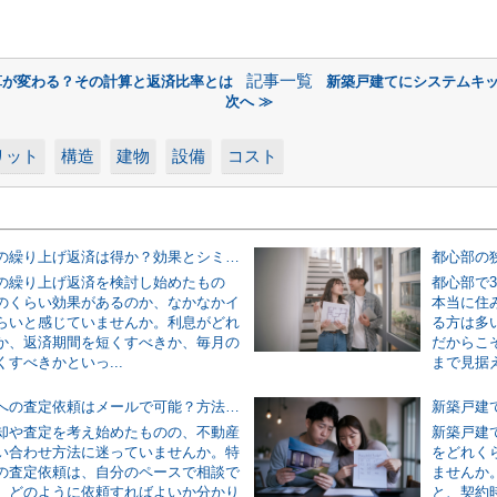
記事一覧
算が変わる？その計算と返済比率とは
新築戸建てにシステムキ
次へ ≫
リット
構造
建物
設備
コスト
住宅ローンの繰り上げ返済は得か？効果とシミュレーションで無理のない判断をする方法
の繰り上げ返済を検討し始めたもの
都心部で
のくらい効果があるのか、なかなかイ
本当に住
らいと感じていませんか。利息がどれ
る方は多
か、返済期間を短くすべきか、毎月の
だからこ
すべきかといっ...
まで見据え
不動産会社への査定依頼はメールで可能？方法と書き方の基本を解説
却や査定を考え始めたものの、不動産
新築戸建
い合わせ方法に迷っていませんか。特
をどれく
の査定依頼は、自分のペースで相談で
ませんか
、どのように依頼すればよいか分かり
と、契約