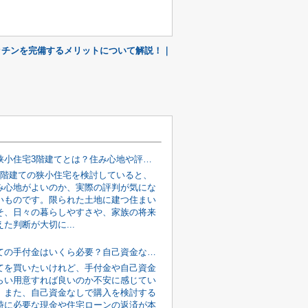
ッチンを完備するメリットについて解説！｜
都心部の狭小住宅3階建てとは？住み心地や評判を購入前に確認
3階建ての狭小住宅を検討していると、
み心地がよいのか、実際の評判が気にな
いものです。限られた土地に建つ住まい
そ、日々の暮らしやすさや、家族の将来
た判断が大切に...
新築戸建ての手付金はいくら必要？自己資金なしでも購入を目指す資金計画の考え方
てを買いたいけれど、手付金や自己資金
らい用意すれば良いのか不安に感じてい
。また、自己資金なしで購入を検討する
時に必要な現金や住宅ローンの返済が本