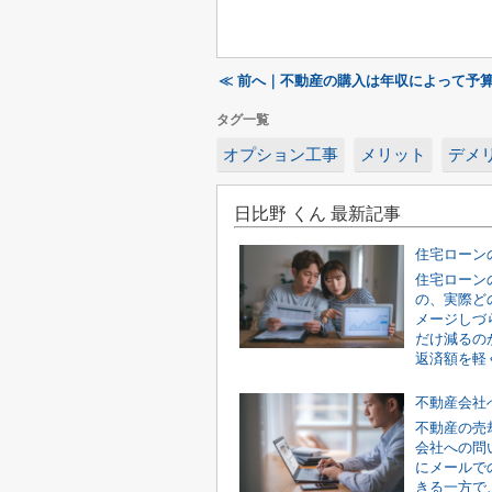
≪ 前へ｜不動産の購入は年収によって予
タグ一覧
オプション工事
メリット
デメ
日比野 くん 最新記事
住宅ローン
の、実際ど
メージしづ
だけ減るの
返済額を軽く
不動産の売
会社への問
にメールで
きる一方で