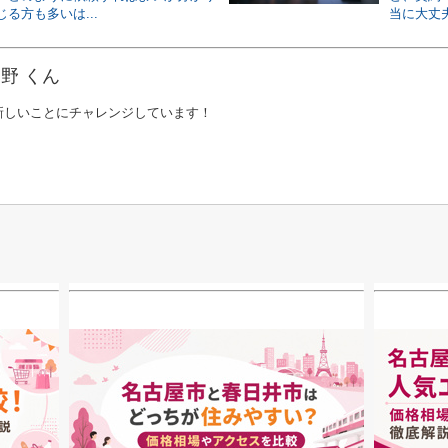
る方も多いは...
当に大丈夫
野 くん
新しいことにチャレンジしています！