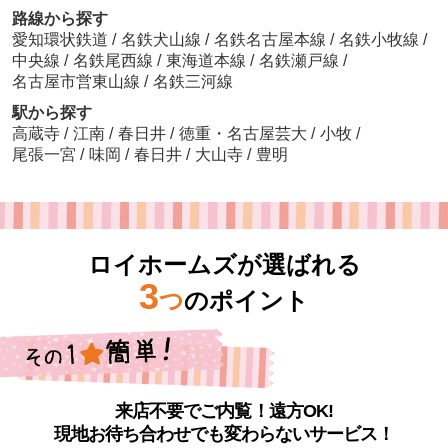
路線から探す
愛知環状鉄道
/
名鉄犬山線
/
名鉄名古屋本線
/
名鉄小牧線
/
中央線
/
名鉄尾西線
/
東海道本線
/
名鉄瀬戸線
/
名古屋市営東山線
/
名鉄三河線
駅から探す
高蔵寺
/
江南
/
春日井
/
徳重・名古屋芸大
/
小牧
/
尾張一宮
/
味岡
/
春日井
/
大山寺
/
豊明
ロイホームズが選ばれる
3
つ
のポイント
来店不要でご内覧！遠方OK!
現地お待ち合わせでも変わらないサービス！