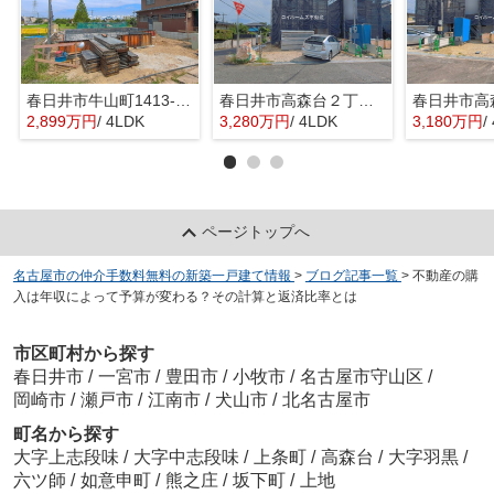
春日井市牛山町1413-8『仲介料無料』新築戸建て
春日井市高森台２丁目14-6『仲介料無料』新築戸建て
2,899万円
/ 4LDK
3,280万円
/ 4LDK
3,180万円
/
ページトップへ
名古屋市の仲介手数料無料の新築一戸建て情報
>
ブログ記事一覧
>
不動産の購
入は年収によって予算が変わる？その計算と返済比率とは
市区町村から探す
春日井市
/
一宮市
/
豊田市
/
小牧市
/
名古屋市守山区
/
岡崎市
/
瀬戸市
/
江南市
/
犬山市
/
北名古屋市
町名から探す
大字上志段味
/
大字中志段味
/
上条町
/
高森台
/
大字羽黒
/
六ツ師
/
如意申町
/
熊之庄
/
坂下町
/
上地