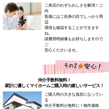
ご来店のわずらわしさを解消！ご
内
覧後にはご自身の目でしっかり周
辺
環境も確認することができます
ね。
諸費用明細書もお持ちしますので
ご
安心くださいませ。
仲介手数料無料！
家計に優しくマイホームご購入時の嬉しいサービス！
ご購入時の大きな負担になってい
る
仲介手数料が無料に！物件価格