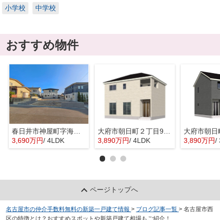
小学校
中学校
おすすめ物件
春日井市神屋町字海道654-101『仲介料無料』新築戸建て
大府市朝日町２丁目97-2『仲介料無料』新築戸建て
3,690万円
/ 4LDK
3,890万円
/ 4LDK
3,890万円
/
ページトップへ
名古屋市の仲介手数料無料の新築一戸建て情報
>
ブログ記事一覧
>
名古屋市西
区の特徴とは？おすすめスポットや新築戸建て相場もご紹介！