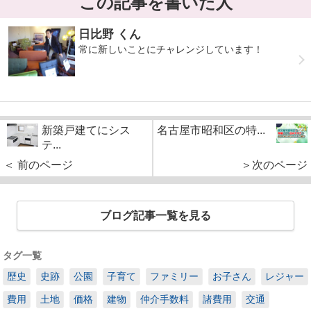
この記事を書いた人
日比野 くん
常に新しいことにチャレンジしています！
新築戸建てにシス
名古屋市昭和区の特...
テ...
＜ 前のページ
＞次のページ
ブログ記事一覧を見る
タグ一覧
歴史
史跡
公園
子育て
ファミリー
お子さん
レジャー
費用
土地
価格
建物
仲介手数料
諸費用
交通