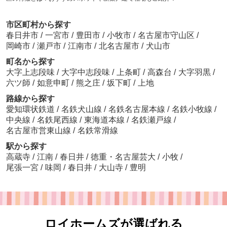
市区町村から探す
春日井市
/
一宮市
/
豊田市
/
小牧市
/
名古屋市守山区
/
岡崎市
/
瀬戸市
/
江南市
/
北名古屋市
/
犬山市
町名から探す
大字上志段味
/
大字中志段味
/
上条町
/
高森台
/
大字羽黒
/
六ツ師
/
如意申町
/
熊之庄
/
坂下町
/
上地
路線から探す
愛知環状鉄道
/
名鉄犬山線
/
名鉄名古屋本線
/
名鉄小牧線
/
中央線
/
名鉄尾西線
/
東海道本線
/
名鉄瀬戸線
/
名古屋市営東山線
/
名鉄常滑線
駅から探す
高蔵寺
/
江南
/
春日井
/
徳重・名古屋芸大
/
小牧
/
尾張一宮
/
味岡
/
春日井
/
大山寺
/
豊明
ロイホームズが選ばれる