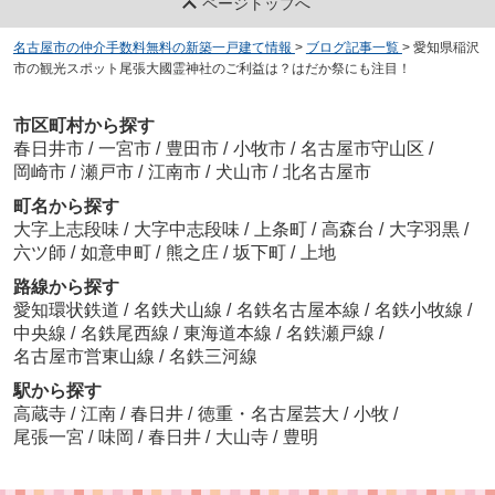
ページトップへ
名古屋市の仲介手数料無料の新築一戸建て情報
>
ブログ記事一覧
>
愛知県稲沢
市の観光スポット尾張大國霊神社のご利益は？はだか祭にも注目！
市区町村から探す
春日井市
/
一宮市
/
豊田市
/
小牧市
/
名古屋市守山区
/
岡崎市
/
瀬戸市
/
江南市
/
犬山市
/
北名古屋市
町名から探す
大字上志段味
/
大字中志段味
/
上条町
/
高森台
/
大字羽黒
/
六ツ師
/
如意申町
/
熊之庄
/
坂下町
/
上地
路線から探す
愛知環状鉄道
/
名鉄犬山線
/
名鉄名古屋本線
/
名鉄小牧線
/
中央線
/
名鉄尾西線
/
東海道本線
/
名鉄瀬戸線
/
名古屋市営東山線
/
名鉄三河線
駅から探す
高蔵寺
/
江南
/
春日井
/
徳重・名古屋芸大
/
小牧
/
尾張一宮
/
味岡
/
春日井
/
大山寺
/
豊明