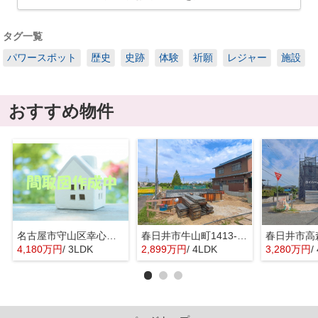
タグ一覧
パワースポット
歴史
史跡
体験
祈願
レジャー
施設
おすすめ物件
名古屋市守山区幸心２丁目435『仲介料無料』新築戸建て
春日井市牛山町1413-8『仲介料無料』新築戸建て
4,180万円
/ 3LDK
2,899万円
/ 4LDK
3,280万円
/