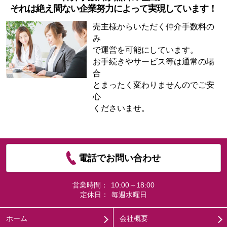
それは絶え間ない企業努力によって実現しています！
売主様からいただく仲介手数料の
み
で運営を可能にしています。
お手続きやサービス等は通常の場
合
とまったく変わりませんのでご安
心
くださいませ。
電話でお問い合わせ
営業時間：
10:00～18:00
定休日：
毎週水曜日
ホーム
会社概要