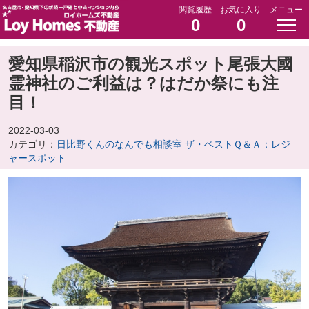
閲覧履歴
お気に入り
メニュー
0
0
愛知県稲沢市の観光スポット尾張大國
霊神社のご利益は？はだか祭にも注
目！
2022-03-03
カテゴリ：
日比野くんのなんでも相談室 ザ・ベストＱ＆Ａ：レジ
ャースポット