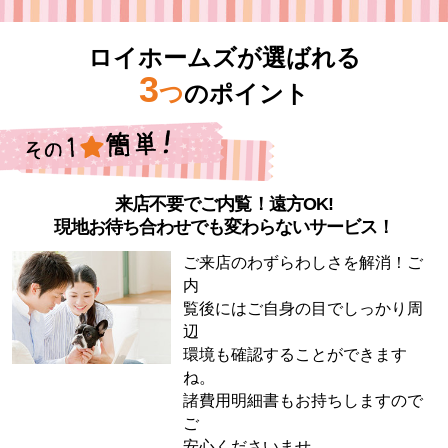
ロイホームズが選ばれる
3
つ
のポイント
来店不要でご内覧！遠方OK!
現地お待ち合わせでも変わらないサービス！
ご来店のわずらわしさを解消！ご
内
覧後にはご自身の目でしっかり周
辺
環境も確認することができます
ね。
諸費用明細書もお持ちしますので
ご
安心くださいませ。