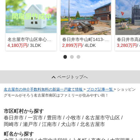
名古屋市守山区幸心２丁目435『仲介料無料』新築戸建て
春日井市牛山町1413-8『仲介料無料』新築戸建て
4,180万円
/ 3LDK
2,899万円
/ 4LDK
3,280万円
/
ページトップへ
名古屋市の仲介手数料無料の新築一戸建て情報
>
ブログ記事一覧
>
ショッピン
グモールがそろう名古屋市南区はファミリーが住みやすい街！
市区町村から探す
春日井市
/
一宮市
/
豊田市
/
小牧市
/
名古屋市守山区
/
岡崎市
/
瀬戸市
/
江南市
/
犬山市
/
北名古屋市
町名から探す