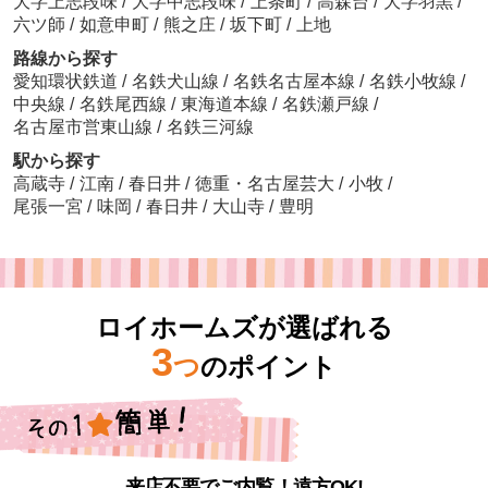
大字上志段味
/
大字中志段味
/
上条町
/
高森台
/
大字羽黒
/
六ツ師
/
如意申町
/
熊之庄
/
坂下町
/
上地
路線から探す
愛知環状鉄道
/
名鉄犬山線
/
名鉄名古屋本線
/
名鉄小牧線
/
中央線
/
名鉄尾西線
/
東海道本線
/
名鉄瀬戸線
/
名古屋市営東山線
/
名鉄三河線
駅から探す
高蔵寺
/
江南
/
春日井
/
徳重・名古屋芸大
/
小牧
/
尾張一宮
/
味岡
/
春日井
/
大山寺
/
豊明
ロイホームズが選ばれる
3
つ
のポイント
来店不要でご内覧！遠方OK!