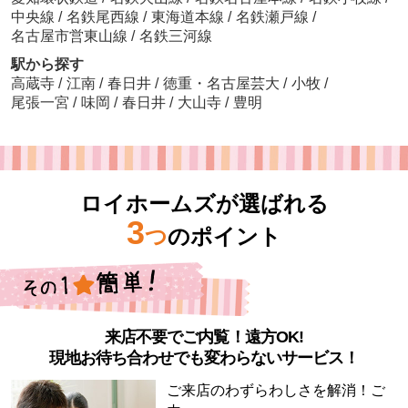
中央線
/
名鉄尾西線
/
東海道本線
/
名鉄瀬戸線
/
名古屋市営東山線
/
名鉄三河線
駅から探す
高蔵寺
/
江南
/
春日井
/
徳重・名古屋芸大
/
小牧
/
尾張一宮
/
味岡
/
春日井
/
大山寺
/
豊明
ロイホームズが選ばれる
3
つ
のポイント
来店不要でご内覧！遠方OK!
現地お待ち合わせでも変わらないサービス！
ご来店のわずらわしさを解消！ご