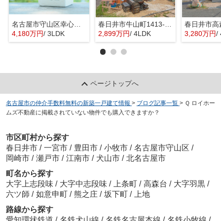
名古屋市守山区幸心２丁目435『仲介料無料』新築戸建て
春日井市牛山町1413-8『仲介料無料』新築戸建て
4,180万円
/ 3LDK
2,899万円
/ 4LDK
3,280万円
/
ページトップへ
名古屋市の仲介手数料無料の新築一戸建て情報
>
ブログ記事一覧
>
Ｑ ロイホー
ムズ不動産に掲載されていない物件でも購入できますか？
市区町村から探す
春日井市
/
一宮市
/
豊田市
/
小牧市
/
名古屋市守山区
/
岡崎市
/
瀬戸市
/
江南市
/
犬山市
/
北名古屋市
町名から探す
大字上志段味
/
大字中志段味
/
上条町
/
高森台
/
大字羽黒
/
六ツ師
/
如意申町
/
熊之庄
/
坂下町
/
上地
路線から探す
愛知環状鉄道
/
名鉄犬山線
/
名鉄名古屋本線
/
名鉄小牧線
/