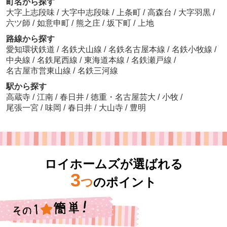
町名から探す
大字上志段味
/
大字中志段味
/
上条町
/
高森台
/
大字羽黒
/
六ツ師
/
如意申町
/
熊之庄
/
坂下町
/
上地
路線から探す
愛知環状鉄道
/
名鉄犬山線
/
名鉄名古屋本線
/
名鉄小牧線
/
中央線
/
名鉄尾西線
/
東海道本線
/
名鉄瀬戸線
/
名古屋市営東山線
/
名鉄三河線
駅から探す
高蔵寺
/
江南
/
春日井
/
徳重・名古屋芸大
/
小牧
/
尾張一宮
/
味岡
/
春日井
/
大山寺
/
豊明
ロイホームズが選ばれる
3
つ
のポイント