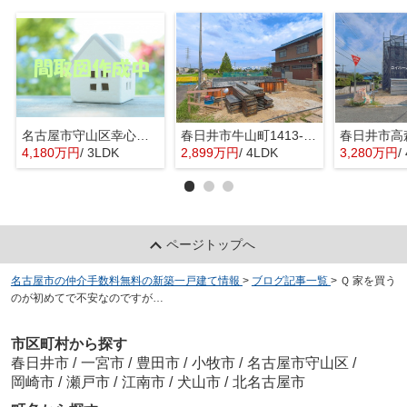
名古屋市守山区幸心２丁目435『仲介料無料』新築戸建て
春日井市牛山町1413-8『仲介料無料』新築戸建て
4,180万円
/ 3LDK
2,899万円
/ 4LDK
3,280万円
/
ページトップへ
名古屋市の仲介手数料無料の新築一戸建て情報
>
ブログ記事一覧
>
Ｑ 家を買う
のが初めてで不安なのですが…
市区町村から探す
春日井市
/
一宮市
/
豊田市
/
小牧市
/
名古屋市守山区
/
岡崎市
/
瀬戸市
/
江南市
/
犬山市
/
北名古屋市