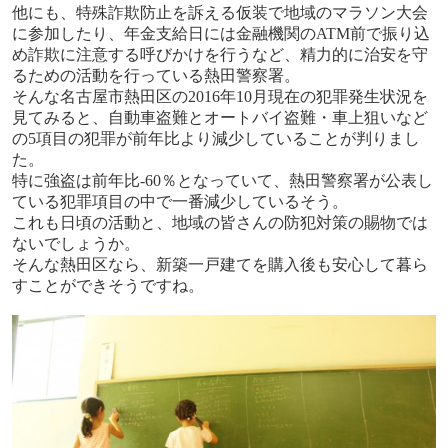
他にも、特殊詐欺防止を訴える仮装で地域のマラソン大会
に参加したり、年金支給日には金融機関の
ATM
前で振り込
め詐欺に注意する呼びかけを行うなど、精力的に治安を守
るための活動を行っている熱田警察署。
そんな名古屋市熱田区の
2016
年
10
月現在の犯罪発生状況を
見てみると、自動車盗難とオートバイ盗難・車上狙いなど
の
5
項目の犯罪が前年比より減少していることが判りまし
た。
特に強盗は前年比
-60
％となっていて、熱田警察署が公表し
ている犯罪項目の中で一番減少しているそう。
これも日頃の活動と、地域の皆さんの防犯対策の賜物では
ないでしょうか。
そんな熱田区なら、新築一戸建てを購入後も安心して暮ら
すことができそうですね。