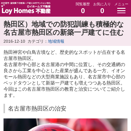
閲覧履歴
お気に入り
メニュー
0
0
熱田区）地域での防犯訓練も積極的な
名古屋市熱田区の新築一戸建てに住む
2016-12-10
カテゴリ：
地域情報
熱田神宮や白鳥古墳など、歴史的なスポットが点在する名
古屋市熱田区。
名古屋市中心部と名古屋港の中間に位置し、その交通網の
良さから工業を中心とした産業が盛んである一方、イオン
モール熱田などの大型商業施設もあり、名古屋市中心部の
ベッドタウンとして新築一戸建ても増えつつある熱田区。
今回はこの名古屋市熱田区の教育と治安についてご紹介し
ます。
名古屋市熱田区の治安