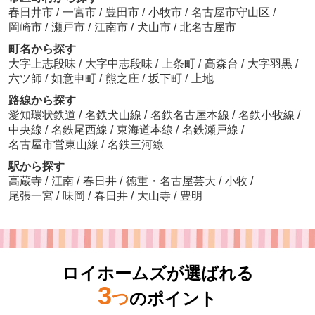
春日井市
/
一宮市
/
豊田市
/
小牧市
/
名古屋市守山区
/
岡崎市
/
瀬戸市
/
江南市
/
犬山市
/
北名古屋市
町名から探す
大字上志段味
/
大字中志段味
/
上条町
/
高森台
/
大字羽黒
/
六ツ師
/
如意申町
/
熊之庄
/
坂下町
/
上地
路線から探す
愛知環状鉄道
/
名鉄犬山線
/
名鉄名古屋本線
/
名鉄小牧線
/
中央線
/
名鉄尾西線
/
東海道本線
/
名鉄瀬戸線
/
名古屋市営東山線
/
名鉄三河線
駅から探す
高蔵寺
/
江南
/
春日井
/
徳重・名古屋芸大
/
小牧
/
尾張一宮
/
味岡
/
春日井
/
大山寺
/
豊明
ロイホームズが選ばれる
3
つ
のポイント