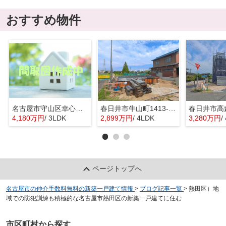
おすすめ物件
名古屋市守山区幸心２丁目435『仲介料無料』新築戸建て
春日井市牛山町1413-8『仲介料無料』新築戸建て
4,180万円
/ 3LDK
2,899万円
/ 4LDK
3,280万円
/
ページトップへ
名古屋市の仲介手数料無料の新築一戸建て情報
>
ブログ記事一覧
>
熱田区）地
域での防犯訓練も積極的な名古屋市熱田区の新築一戸建てに住む
市区町村から探す