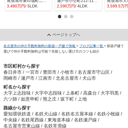
尾張旭市東印場町二反田2892-3『仲介料無料』新築戸建て
瀬戸市小空町212-11『仲介料無料』新築戸建て
3,480万円
/ 5LDK
2,590万円
/ 4LDK
3,599.5万
ページトップへ
名古屋市の仲介手数料無料の新築一戸建て情報
>
ブログ記事一覧
>
新築戸建て
選びで仲介手数料無料は可能？失敗しない選び方のコツも紹介
市区町村から探す
春日井市
/
一宮市
/
豊田市
/
小牧市
/
名古屋市守山区
/
岡崎市
/
瀬戸市
/
江南市
/
北名古屋市
/
犬山市
町名から探す
大字上志段味
/
大字中志段味
/
上条町
/
高森台
/
大字羽黒
/
六ツ師
/
如意申町
/
熊之庄
/
坂下町
/
上地
路線から探す
愛知環状鉄道
/
名鉄犬山線
/
名鉄名古屋本線
/
名鉄小牧線
/
中央線
/
名鉄尾西線
/
東海道本線
/
名鉄瀬戸線
/
名古屋市営東山線
/
名鉄常滑線