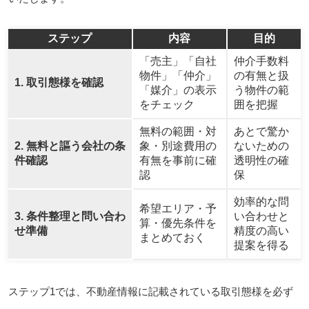
ステップ
内容
目的
「売主」「自社
仲介手数料
物件」「仲介」
の有無と扱
1. 取引態様を確認
「媒介」の表示
う物件の範
をチェック
囲を把握
無料の範囲・対
あとで驚か
2. 無料と謳う会社の条
象・別途費用の
ないための
件確認
有無を事前に確
透明性の確
認
保
効率的な問
希望エリア・予
3. 条件整理と問い合わ
い合わせと
算・優先条件を
せ準備
精度の高い
まとめておく
提案を得る
ステップ1では、不動産情報に記載されている取引態様を必ず