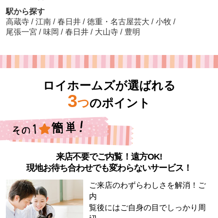
駅から探す
高蔵寺
/
江南
/
春日井
/
徳重・名古屋芸大
/
小牧
/
尾張一宮
/
味岡
/
春日井
/
大山寺
/
豊明
ロイホームズが選ばれる
3
つ
のポイント
来店不要でご内覧！遠方OK!
現地お待ち合わせでも変わらないサービス！
ご来店のわずらわしさを解消！ご
内
覧後にはご自身の目でしっかり周