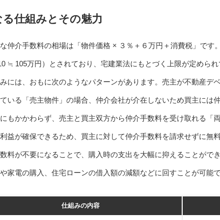
なる仕組みとその魅力
仲介手数料の相場は「物件価格 × ３％＋６万円＋消費税」です。（
） × 1.10 ≒ 105万円）とされており、宅建業法にもとづく上限が定め
みには、おもに次のようなパターンがあります。売主が不動産デ
ている「売主物件」の場合、仲介会社が介在しないため買主には
にもかかわらず、売主と買主双方から仲介手数料を受け取れる「
利益が確保できるため、買主に対して仲介手数料を請求せずに無
数料が不要になることで、購入時の支出を大幅に抑えることができ
や家電の購入、住宅ローンの借入額の減額などに回すことが可能
仕組みの内容